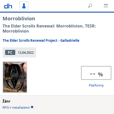
Morroblivion
The Elder Scrolls Renewal: Morroblivion, TESR:
Morroblivion
The Elder Scrolls Renewal Project
•
Galladrielle
PC
12.04.2022
--
Platformy
Žánr
RPG
>
nezařazeno