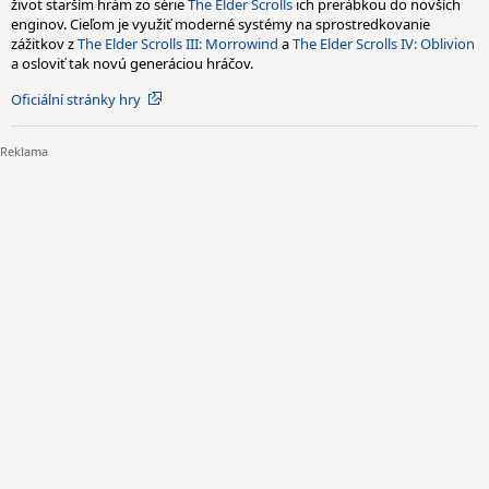
život starším hrám zo série
The Elder Scrolls
ich prerábkou do novších
enginov. Cieľom je využiť moderné systémy na sprostredkovanie
zážitkov z
The Elder Scrolls III: Morrowind
a
The Elder Scrolls IV: Oblivion
a osloviť tak novú generáciou hráčov.
Oficiální stránky hry