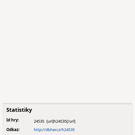
Statistiky
Id hry:
24535
Odkaz:
http://dbher.cz/h24535