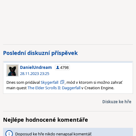
Poslední diskuzní příspěvek
DanielUndream
4798
28.11.2023 23:25
Dnes som pridával
Skygerfall
, mód v ktorom si možno zahrať
main quest
The Elder Scrolls II: Daggerfall
v Creation Engine.
Diskuze ke hře
Nejlépe hodnocené komentáře
Doposud ke hře nikdo nenapsal komentář.