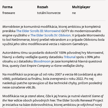
Forma
Rozsah
Multiplayer
freeware
totální konverze
ne
Morroblivion
je komunitná modifikácia, ktorej ambíciou je kompletná
prerábka
The Elder Scrolls III: Morrowind
GOTY do modernizovaného
engine využitého v
The Elder Scrolls IV: Oblivion
. V prípade Morrowindu
to bol NetImmerse, ktorý prešiel rebrandom a v prípade Oblivionu bola
využitá jeho silno modifikovaná verzia s názvom Gamebryo.
Autorskému tímu sa podarilo dokončiť 100% pôvodnej hry Morrowind,
hlavný a všetky vedľajšie questy datadisku
Tribunal
spolu s 99% jeho
obsahu a z datadisku
Bloodmoon
je zase kompletná hlavná questová
línia, questy
East Empire Company
a rôzne vedľajšie úlohy.
Na modifikácii sa pracuje už od roku 2007 a verzia 66 (uvádzaná aj ako
v066), pokladaná za finálnu, bola zverejnená v roku 2022. Po nej
nasledujú patche opravujúce už iba technické chyby, pričom posledný
nesie označenie v66.3b.
Modifikácia nie je
stand alone,
čiže k jej hraniu je nutné vlastniť
Game of
the Year
edície oboch pôvodných hier. The Elder Scrolls Renewal Project
je iniciatíva na báze dobrovoľníctva, ktorej ambíciou je vdýchnuť nový