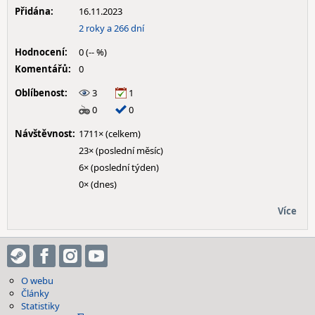
Přidána:
16.11.2023
2 roky a 266 dní
Hodnocení:
0 (-- %)
Komentářů:
0
Oblíbenost:
3
1
0
0
Návštěvnost:
1711× (celkem)
23× (poslední měsíc)
6× (poslední týden)
0× (dnes)
Více
O webu
Články
Statistiky