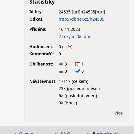
Statistiky
Id hry:
24535
Odkaz:
http://dbher.cz/h24535
Přidána:
16.11.2023
2 roky a 266 dní
Hodnocení:
0 (-- %)
Komentářů:
0
Oblíbenost:
3
1
0
0
Návštěvnost:
1711× (celkem)
23× (poslední měsíc)
6× (poslední týden)
0× (dnes)
Více
O webu
F.A.Q.
Podpořte nás