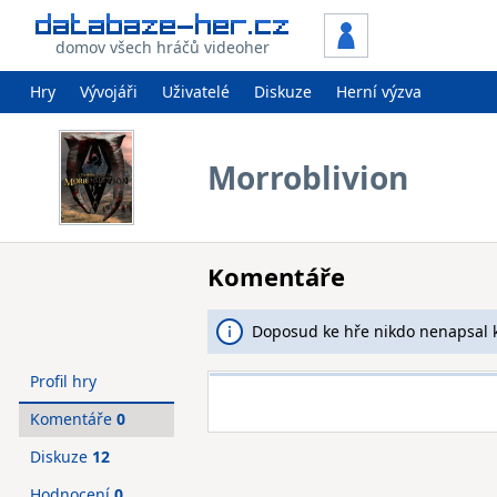
domov všech hráčů videoher
Hry
Vývojáři
Uživatelé
Diskuze
Herní výzva
Morroblivion
Komentáře
Doposud ke hře nikdo nenapsal 
Profil hry
Komentáře
0
Diskuze
12
Hodnocení
0