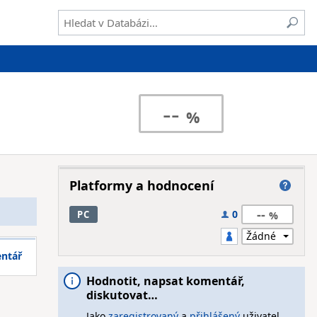
--
Platformy a hodnocení
--
0
PC
entář
Hodnotit, napsat komentář,
diskutovat…
Jako
zaregistrovaný
a
přihlášený
uživatel