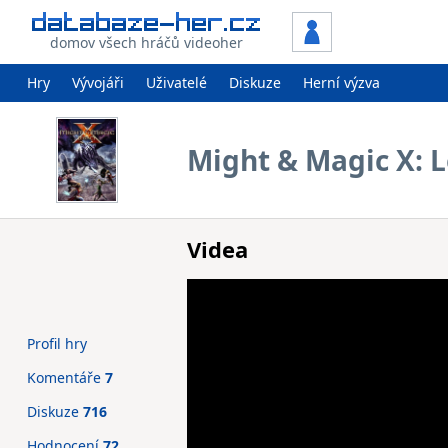
domov všech hráčů videoher
Hry
Vývojáři
Uživatelé
Diskuze
Herní výzva
Might & Magic X: 
Videa
Profil hry
Komentáře
7
Diskuze
716
Hodnocení
72