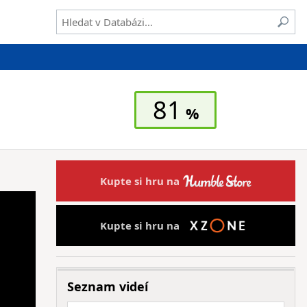
81
Kupte si hru na
Kupte si hru na
Seznam videí