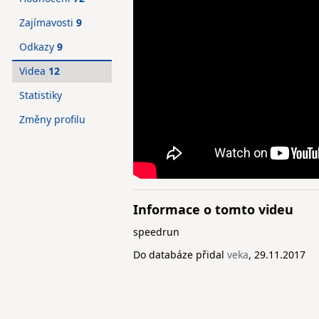
Zajímavosti
9
Odkazy
9
Videa
12
Statistiky
Změny profilu
Informace o tomto videu
speedrun
Do databáze přidal
veka
, 29.11.2017