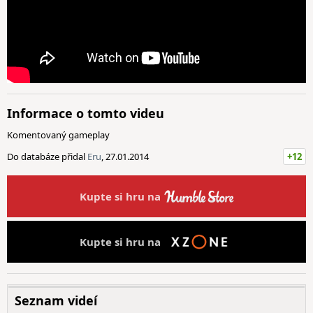
Informace o tomto videu
Komentovaný gameplay
Do databáze přidal
Eru
, 27.01.2014
+12
Kupte si hru na
Kupte si hru na
Seznam videí