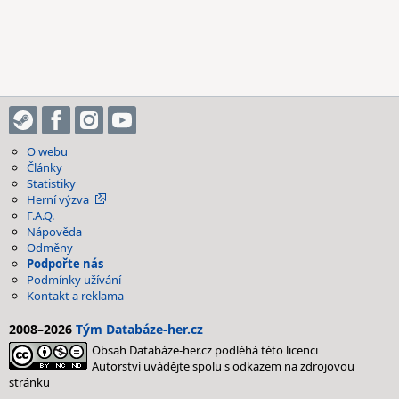
O webu
Články
Statistiky
Herní výzva
F.A.Q.
Nápověda
Odměny
Podpořte nás
Podmínky užívání
Kontakt a reklama
2008–2026
Tým Databáze-her.cz
Obsah Databáze-her.cz podléhá této licenci
Autorství uvádějte spolu s odkazem na zdrojovou
stránku