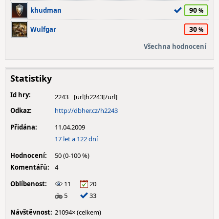
90
khudman
30
Wulfgar
Všechna hodnocení
Statistiky
Id hry:
2243
Odkaz:
http://dbher.cz/h2243
Přidána:
11.04.2009
17 let a 122 dní
Hodnocení:
50 (0-100 %)
Komentářů:
4
Oblíbenost:
11
20
5
33
Návštěvnost:
21094× (celkem)