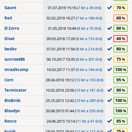
70
Gaunt
01.07.2019 15:16 (
7 let a 39 dní
)
60
Red
02.02.2019 16:27 (
7 let a 188 dní
)
90
El Zorro
31.05.2018 16:49 (
8 let a 70 dní
)
40
Divat
09.03.2018 17:26 (
8 let a 153 dní
)
80
besikv
07.01.2018 11:56 (
8 let a 214 dní
)
75
sunrise686
06.10.2017 10:35 (
8 let a 307 dní
)
100
mrazikcomp
16.03.2017 11:37 (
9 let a 146 dní
)
95
Corn
28.04.2016 19:12 (
10 let a 103 dní
)
90
Terminator
10.02.2016 23:56 (
10 let a 181 dní
)
100
BioBirds
25.10.2015 12:42 (
10 let a 289 dní
)
100
Bloodyn
20.08.2015 01:44 (
10 let a 356 dní
)
85
Renco
24.06.2015 15:14 (
11 let a 47 dní
)
75
kunik
19.04.2015 18:44 (
11 let a 113 dní
)