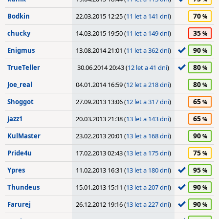
70
Bodkin
22.03.2015 12:25 (
11 let a 141 dní
)
35
chucky
14.03.2015 19:50 (
11 let a 149 dní
)
90
Enigmus
13.08.2014 21:01 (
11 let a 362 dní
)
80
TrueTeller
30.06.2014 20:43 (
12 let a 41 dní
)
80
Joe_real
04.01.2014 16:59 (
12 let a 218 dní
)
65
Shoggot
27.09.2013 13:06 (
12 let a 317 dní
)
65
jazz1
20.03.2013 21:38 (
13 let a 143 dní
)
90
KulMaster
23.02.2013 20:01 (
13 let a 168 dní
)
75
Pride4u
17.02.2013 02:43 (
13 let a 175 dní
)
95
Ypres
11.02.2013 16:31 (
13 let a 180 dní
)
90
Thundeus
15.01.2013 15:11 (
13 let a 207 dní
)
90
Farurej
26.12.2012 19:16 (
13 let a 227 dní
)