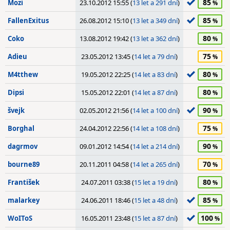
85
Mozi
23.10.2012 15:55 (
13 let a 291 dní
)
85
FallenExitus
26.08.2012 15:10 (
13 let a 349 dní
)
80
Coko
13.08.2012 19:42 (
13 let a 362 dní
)
75
Adieu
23.05.2012 13:45 (
14 let a 79 dní
)
80
M4tthew
19.05.2012 22:25 (
14 let a 83 dní
)
80
Dipsi
15.05.2012 22:01 (
14 let a 87 dní
)
90
švejk
02.05.2012 21:56 (
14 let a 100 dní
)
75
Borghal
24.04.2012 22:56 (
14 let a 108 dní
)
90
dagrmov
09.01.2012 14:54 (
14 let a 214 dní
)
70
bourne89
20.11.2011 04:58 (
14 let a 265 dní
)
80
František
24.07.2011 03:38 (
15 let a 19 dní
)
85
malarkey
24.06.2011 18:46 (
15 let a 48 dní
)
100
WoIToS
16.05.2011 23:48 (
15 let a 87 dní
)