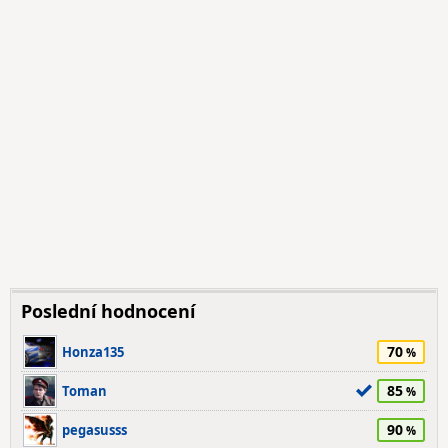
Poslední hodnocení
70
Honza135
85
Toman
90
pegasusss