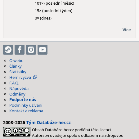
101× (poslední měsíc)
15× (poslední týden)
0× (dnes)
Více
O webu
Články
Statistiky
Herní výzva
F.A.Q.
Nápověda
Odměny
Podpořte nás
Podmínky užívání
Kontakt a reklama
2008–2026
Tým Databáze-her.cz
Obsah Databáze-her.cz podléhá této licenci
Autorství uvádějte spolu s odkazem na zdrojovou