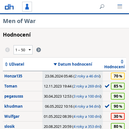
Men of War
Hodnocení
Uživatel
Datum hodnocení
Hodnocení
70
Honza135
23.06.2024 05:46 (
2 roky a 46 dní
)
85
Toman
12.11.2023 19:44 (
2 roky a 269 dní
)
90
pegasusss
30.04.2023 12:53 (
3 roky a 100 dní
)
90
khudman
06.05.2022 10:16 (
4 roky a 94 dní
)
30
Wulfgar
01.05.2022 08:39 (
4 roky a 100 dní
)
80
slosik
20.08.2021 20:59 (
4 roky a 353 dní
)