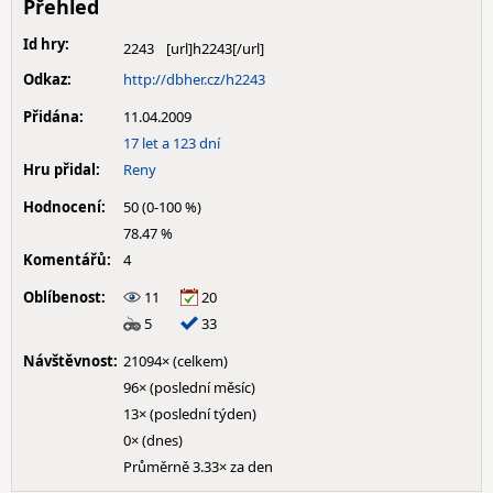
Přehled
Id hry:
2243
Odkaz:
http://dbher.cz/h2243
Přidána:
11.04.2009
17 let a 123 dní
Hru přidal:
Reny
Hodnocení:
50 (0-100 %)
78.47 %
Komentářů:
4
Oblíbenost:
11
20
5
33
Návštěvnost:
21094× (celkem)
96× (poslední měsíc)
13× (poslední týden)
0× (dnes)
Průměrně 3.33× za den