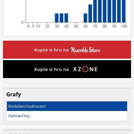
0
0
5
10
20
30
40
50
60
70
80
90
100
Kupte si hru na
Kupte si hru na
Grafy
Rozložení hodnocení
Dohrání hry