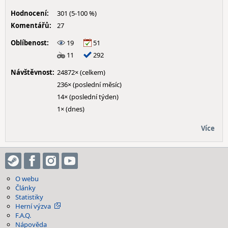
Hodnocení:
301 (5-100 %)
Komentářů:
27
Oblíbenost:
19
51
11
292
Návštěvnost:
24872× (celkem)
236× (poslední měsíc)
14× (poslední týden)
1× (dnes)
Více
O webu
Články
Statistiky
Herní výzva
F.A.Q.
Nápověda