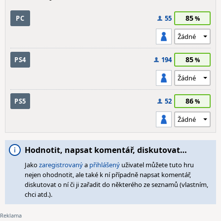
85
PC
55
85
PS4
194
86
PS5
52
Hodnotit, napsat komentář, diskutovat…
Jako
zaregistrovaný
a
přihlášený
uživatel můžete tuto hru
nejen ohodnotit, ale také k ní případně napsat komentář,
diskutovat o ní či ji zařadit do některého ze seznamů (vlastním,
chci atd.).