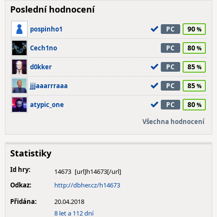
Poslední hodnocení
90
pospinho1
PC
80
Cech1no
PC
85
d0kker
PC
85
jjjaaarrraaa
PC
80
atypic_one
PC
Všechna hodnocení
Statistiky
Id hry:
14673
Odkaz:
http://dbher.cz/h14673
Přidána:
20.04.2018
8 let a 112 dní