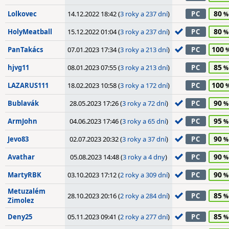
80
Lolkovec
14.12.2022 18:42 (
3 roky a 237 dní
)
PC
80
HolyMeatball
15.12.2022 01:04 (
3 roky a 237 dní
)
PC
100
PanTakács
07.01.2023 17:34 (
3 roky a 213 dní
)
PC
85
hjvg11
08.01.2023 07:55 (
3 roky a 213 dní
)
PC
100
LAZARUS111
18.02.2023 10:58 (
3 roky a 172 dní
)
PC
90
Bublavák
28.05.2023 17:26 (
3 roky a 72 dní
)
PC
95
ArmJohn
04.06.2023 17:46 (
3 roky a 65 dní
)
PC
90
Jevo83
02.07.2023 20:32 (
3 roky a 37 dní
)
PC
90
Avathar
05.08.2023 14:48 (
3 roky a 4 dny
)
PC
90
MartyRBK
03.10.2023 17:12 (
2 roky a 309 dní
)
PC
Metuzalém
85
28.10.2023 20:16 (
2 roky a 284 dní
)
PC
Zimolez
85
Deny25
05.11.2023 09:41 (
2 roky a 277 dní
)
PC