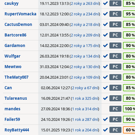
85
caukyy
19.11.2023 13:13 (
2 roky a 263 dní
)
PC
95
RupertVomacka
18.12.2023 12:00 (
2 roky a 234 dní
)
PC
85
CactusDemon
03.01.2024 09:40 (
2 roky a 218 dní
)
PC
80
Bartcore86
12.01.2024 13:55 (
2 roky a 209 dní
)
PC
90
Gardamon
14.02.2024 22:00 (
2 roky a 175 dní
)
PC
80
Wulfgar
26.03.2024 19:18 (
2 roky a 134 dní
)
PC
80
Mewtwo
31.03.2024 12:04 (
2 roky a 130 dní
)
PC
80
TheMaty007
20.04.2024 23:01 (
2 roky a 109 dní
)
PC
85
Can
02.06.2024 12:27 (
2 roky a 67 dní
)
PC
80
Tulareanus
16.09.2024 21:47 (
1 rok a 325 dní
)
PC
100
mandes
27.09.2024 18:36 (
1 rok a 314 dní
)
PC
90
Failer59
24.10.2024 19:26 (
1 rok a 287 dní
)
PC
60
RoyBatty444
15.01.2025 19:23 (
1 rok a 204 dní
)
PC