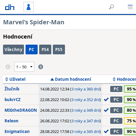
Marvel's Spider-Man
Hodnocení
Všechny
PC
PS4
PS5
Uživatel
Datum hodnocení
Hodnoce
95
Žlučník
14.08.2022 12:34 (
3 roky a 360 dní
)
PC
90
bukrrCZ
22.08.2022 10:02 (
3 roky a 352 dní
)
PC
80
MIGtheDRAGON
24.08.2022 22:33 (
3 roky a 349 dní
)
PC
75
Releon
26.08.2022 17:02 (
3 roky a 347 dní
)
PC
90
Enigmatican
28.08.2022 17:58 (
3 roky a 345 dní
)
PC