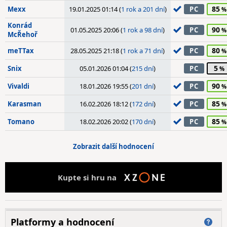
85
Mexx
19.01.2025 01:14 (
1 rok a 201 dní
)
PC
Konrád
90
01.05.2025 20:06 (
1 rok a 98 dní
)
PC
McŘehoř
80
meTTax
28.05.2025 21:18 (
1 rok a 71 dní
)
PC
5
Snix
05.01.2026 01:04 (
215 dní
)
PC
90
Vivaldi
18.01.2026 19:55 (
201 dní
)
PC
85
Karasman
16.02.2026 18:12 (
172 dní
)
PC
85
Tomano
18.02.2026 20:02 (
170 dní
)
PC
Zobrazit další hodnocení
Kupte si hru na
Platformy a hodnocení