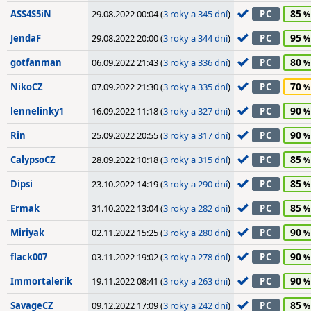
85
ASS4S5iN
29.08.2022 00:04 (
3 roky a 345 dní
)
PC
95
JendaF
29.08.2022 20:00 (
3 roky a 344 dní
)
PC
80
gotfanman
06.09.2022 21:43 (
3 roky a 336 dní
)
PC
70
NikoCZ
07.09.2022 21:30 (
3 roky a 335 dní
)
PC
90
lennelinky1
16.09.2022 11:18 (
3 roky a 327 dní
)
PC
90
Rin
25.09.2022 20:55 (
3 roky a 317 dní
)
PC
85
CalypsoCZ
28.09.2022 10:18 (
3 roky a 315 dní
)
PC
85
Dipsi
23.10.2022 14:19 (
3 roky a 290 dní
)
PC
85
Ermak
31.10.2022 13:04 (
3 roky a 282 dní
)
PC
90
Miriyak
02.11.2022 15:25 (
3 roky a 280 dní
)
PC
90
flack007
03.11.2022 19:02 (
3 roky a 278 dní
)
PC
90
Immortalerik
19.11.2022 08:41 (
3 roky a 263 dní
)
PC
85
SavageCZ
09.12.2022 17:09 (
3 roky a 242 dní
)
PC