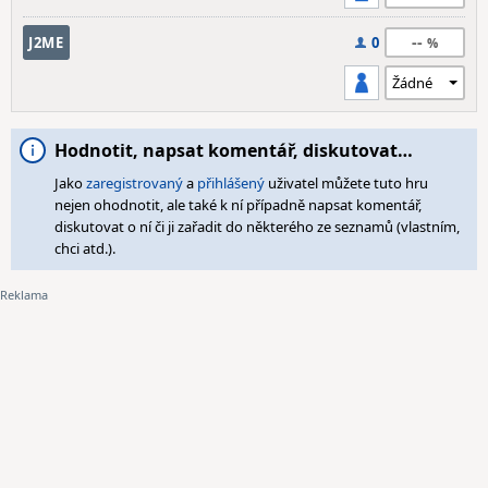
--
J2ME
0
Hodnotit, napsat komentář, diskutovat…
Jako
zaregistrovaný
a
přihlášený
uživatel můžete tuto hru
nejen ohodnotit, ale také k ní případně napsat komentář,
diskutovat o ní či ji zařadit do některého ze seznamů (vlastním,
chci atd.).