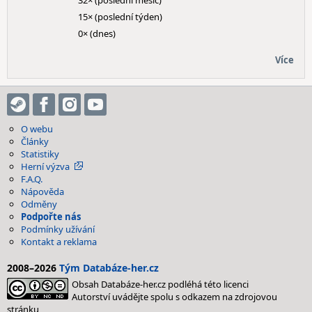
32× (poslední měsíc)
15× (poslední týden)
0× (dnes)
Více
O webu
Články
Statistiky
Herní výzva
F.A.Q.
Nápověda
Odměny
Podpořte nás
Podmínky užívání
Kontakt a reklama
2008–2026
Tým Databáze-her.cz
Obsah Databáze-her.cz podléhá této licenci
Autorství uvádějte spolu s odkazem na zdrojovou
stránku