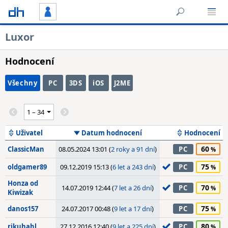
Luxor
Hodnocení
Všechny
PC
3DS
iOS
J2ME
Uživatel
Datum hodnocení
Hodnocení
60
ClassicMan
08.05.2024 13:01 (
2 roky a 91 dní
)
PC
75
oldgamer89
09.12.2019 15:13 (
6 let a 243 dní
)
PC
Honza od
70
14.07.2019 12:44 (
7 let a 26 dní
)
PC
Kiwizak
75
danos157
24.07.2017 00:48 (
9 let a 17 dní
)
PC
80
rikuhahl
27.12.2016 12:40 (
9 let a 225 dní
)
PC