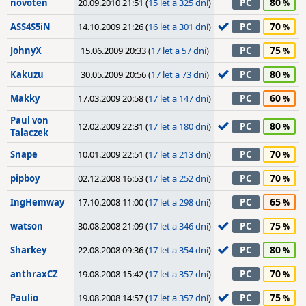
80
novoten
20.09.2010 21:51 (
15 let a 325 dní
)
PC
70
ASS4S5iN
14.10.2009 21:26 (
16 let a 301 dní
)
PC
75
JohnyX
15.06.2009 20:33 (
17 let a 57 dní
)
PC
80
Kakuzu
30.05.2009 20:56 (
17 let a 73 dní
)
PC
60
Makky
17.03.2009 20:58 (
17 let a 147 dní
)
PC
Paul von
80
12.02.2009 22:31 (
17 let a 180 dní
)
PC
Talaczek
70
Snape
10.01.2009 22:51 (
17 let a 213 dní
)
PC
70
pipboy
02.12.2008 16:53 (
17 let a 252 dní
)
PC
65
IngHemway
17.10.2008 11:00 (
17 let a 298 dní
)
PC
75
watson
30.08.2008 21:09 (
17 let a 346 dní
)
PC
80
Sharkey
22.08.2008 09:36 (
17 let a 354 dní
)
PC
70
anthraxCZ
19.08.2008 15:42 (
17 let a 357 dní
)
PC
75
Paulio
19.08.2008 14:57 (
17 let a 357 dní
)
PC