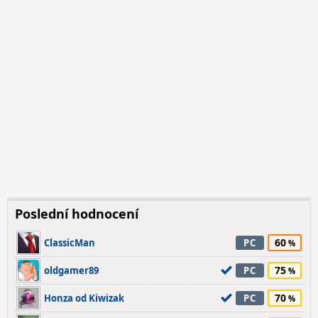
Poslední hodnocení
60
ClassicMan
PC
75
oldgamer89
PC
70
Honza od Kiwizak
PC