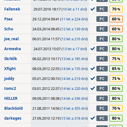
70
Fallenek
29.07.2016 18:17 (
10 let a 11 dní
)
PC
60
Psax
29.12.2014 09:41 (
11 let a 224 dní
)
PC
60
Schu
24.03.2014 08:45 (
12 let a 139 dní
)
PC
80
Joe_real
06.01.2014 11:57 (
12 let a 216 dní
)
PC
80
Armesha
24.07.2013 15:07 (
13 let a 17 dní
)
PC
75
Skrblík
06.02.2013 10:17 (
13 let a 185 dní
)
PC
85
Xfight
08.03.2012 22:55 (
14 let a 155 dní
)
PC
75
joddy
05.01.2012 00:10 (
14 let a 219 dní
)
PC
80
tomc2
03.01.2012 22:37 (
14 let a 220 dní
)
PC
80
HELLER
09.09.2011 08:38 (
14 let a 336 dní
)
PC
70
BlackGold
21.08.2011 14:56 (
14 let a 355 dní
)
PC
80
darkages
27.09.2010 12:19 (
15 let a 318 dní
)
PC