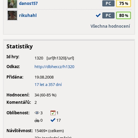
75
danos157
PC
80
rikuhahl
PC
Všechna hodnocení
Statistiky
Id hry:
1320
Odkaz:
http://dbher.cz/h1320
Přidána:
19.08.2008
17 let a 357 dní
Hodnocení:
34 (60-85 %)
Komentářů:
2
Oblíbenost:
3
1
0
17
Návštěvnost:
15469× (celkem)