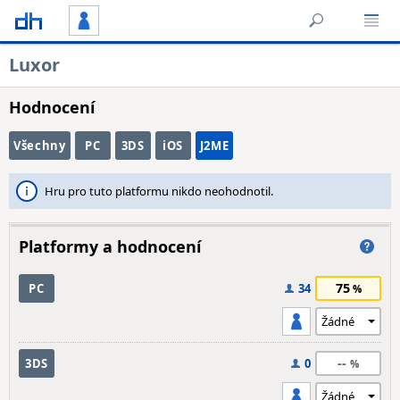
Luxor
Hodnocení
Všechny
PC
3DS
iOS
J2ME
Hru pro tuto platformu nikdo neohodnotil.
Platformy a hodnocení
75
PC
34
--
3DS
0