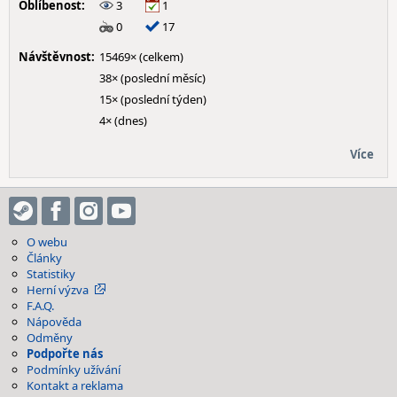
Oblíbenost:
3
1
0
17
Návštěvnost:
15469× (celkem)
38× (poslední měsíc)
15× (poslední týden)
4× (dnes)
Více
O webu
Články
Statistiky
Herní výzva
F.A.Q.
Nápověda
Odměny
Podpořte nás
Podmínky užívání
Kontakt a reklama