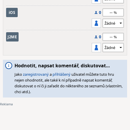
--
iOS
0
--
J2ME
0
Hodnotit, napsat komentář, diskutovat…
Jako
zaregistrovaný
a
přihlášený
uživatel můžete tuto hru
nejen ohodnotit, ale také k ní případně napsat komentář,
diskutovat o ní či ji zařadit do některého ze seznamů (vlastním,
chci atd.).