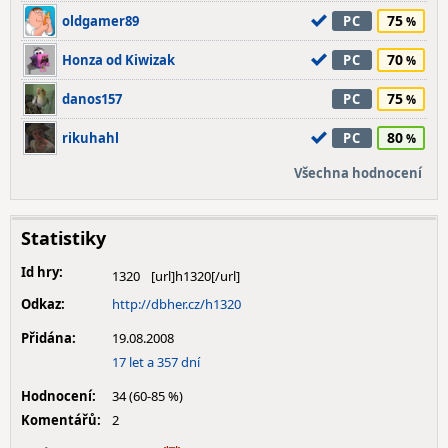
75
oldgamer89
PC
70
Honza od Kiwizak
PC
75
danos157
PC
80
rikuhahl
PC
Všechna hodnocení
Statistiky
Id hry:
1320
Odkaz:
http://dbher.cz/h1320
Přidána:
19.08.2008
17 let a 357 dní
Hodnocení:
34 (60-85 %)
Komentářů:
2