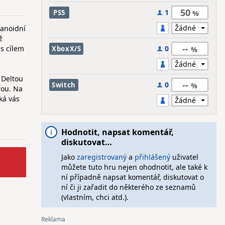
50
1
PS5
manoidní
ž
--
 s cílem
0
XboxX/S
s Deltou
--
0
Switch
rou. Na
ká vás
Hodnotit, napsat komentář,
diskutovat…
Jako
zaregistrovaný
a
přihlášený
uživatel
můžete tuto hru nejen ohodnotit, ale také k
ní případně napsat komentář, diskutovat o
ní či ji zařadit do některého ze seznamů
(vlastním, chci atd.).