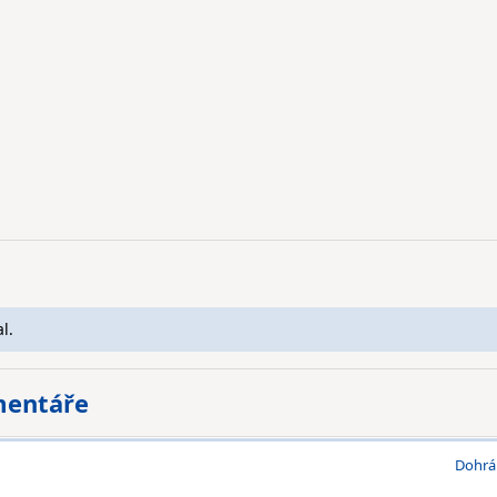
l.
mentáře
Dohrá