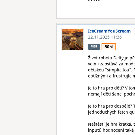
IceCreamYouScream
22.11.2025 11:36
50
PS5
Život robota Delty je 
velmi zaostává za mod
dětskou "simplicitou".
obtížnými a frustrující
Je to hra pro děti? V 
nemají děti šanci pocho
Je to hra pro dospělé? 
jednoduchých fetch qu
Naštěstí je hra krátká
inputů hodnocení také