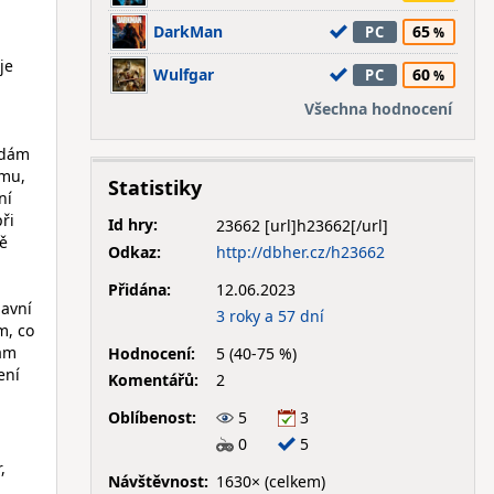
DarkMan
65
PC
je
Wulfgar
60
PC
Všechna hodnocení
ydám
imu,
Statistiky
ní
ři
Id hry:
23662
ně
Odkaz:
http://dbher.cz/h23662
Přidána:
12.06.2023
lavní
3 roky a 57 dní
m, co
mám
Hodnocení:
5 (40-75 %)
ení
Komentářů:
2
Oblíbenost:
5
3
0
5
,
Návštěvnost:
1630× (celkem)