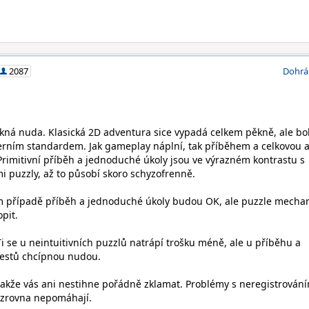
2087
Dohrá
pěkná nuda. Klasická 2D adventura sice vypadá celkem pěkně, ale b
erním standardem. Jak gameplay náplní, tak příběhem a celkovou 
 Primitivní příběh a jednoduché úkoly jsou ve výrazném kontrastu s
mi puzzly, až to působí skoro schyzofrenně.
tom případě příběh a jednoduché úkoly budou OK, ale puzzle mecha
pit.
Ti se u neintuitivních puzzlů natrápí trošku méně, ale u příběhu a
estů chcípnou nudou.
, takže vás ani nestihne pořádně zklamat. Problémy s neregistrován
 zrovna nepomáhají.