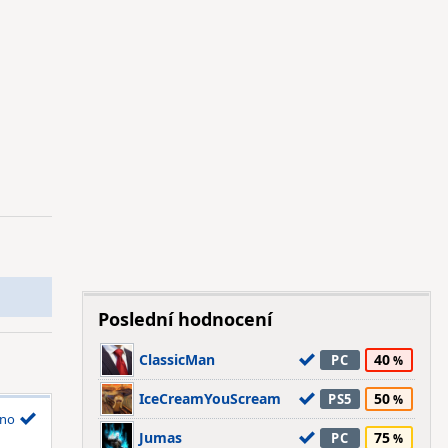
Poslední hodnocení
ClassicMan
40
PC
IceCreamYouScream
50
PS5
no
Jumas
75
PC