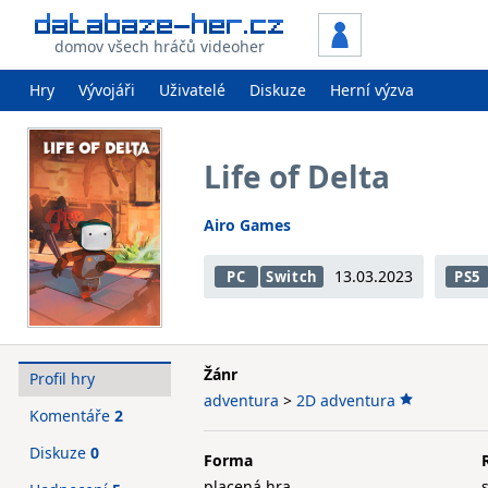
domov všech hráčů videoher
Hry
Vývojáři
Uživatelé
Diskuze
Herní výzva
Life of Delta
Airo Games
13.03.2023
PC
Switch
PS5
Žánr
Profil hry
adventura
>
2D adventura
Komentáře
2
Diskuze
0
Forma
placená hra