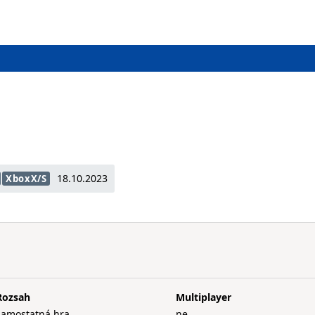
18.10.2023
XboxX/S
Rozsah
Multiplayer
samostatná hra
ne