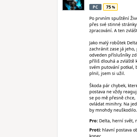
75
PC
Po prvním spuštění Živ
přes své stinné stránk
zpracování. A ten zvlášt
Jako malý robůtek Delt
zachránit zase já jeho,
odveden příslušníky zd
příliš dlouhá a zvláště
svém putování potkal, 
plnil, jsem si užil.
Škoda pár chybek, které
postava ne vždy reaguje
se po mě přesně chce,
ovládat minihry. Na je
by mnohdy neuškodilo. A
Pro:
Delta, herní svět,
Proti:
hlavní postava ob
konec