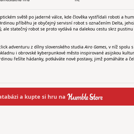
tickém světě po jaderné válce, kde člověka vystřídali roboti a hu
 Hrdinou příběhu je obyčejný servisní robot s označením Delta, jeho
 ale statečný robot se proto vydává na dalekou cestu skrz pustinu
click adventuru z dílny slovenského studia
Airo Games
, v níž spolu 
základnu i obrovské kyberpunkové město inspirované asijskou kultu
rdinou řešíte hádanky, potkáváte nové postavy, jimž pomáháte a če
atabázi a
kupte
si hru na