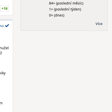
84× (poslední měsíc)
+16
1× (poslední týden)
0× (dnes)
Více
no
ohužel
až
niky
ím