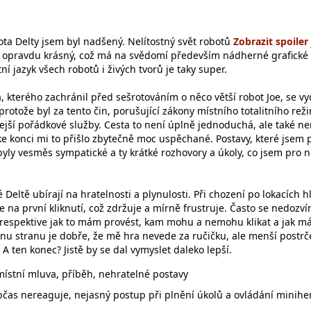
ota Delty jsem byl nadšený. Nelítostný svět robotů
y opravdu krásný, což má na svědomí především nádherné grafické
ní jazyk všech robotů i živých tvorů je taky super.
a, kterého zachránil před sešrotováním o něco větší robot Joe, se v
 protože byl za tento čin, porušující zákony místního totalitního rež
ejší pořádkové služby. Cesta to není úplně jednoduchá, ale také ne
 ke konci mi to přišlo zbytečně moc uspěchané. Postavy, které jsem p
byly vesměs sympatické a ty krátké rozhovory a úkoly, co jsem pro 
 Deltě ubírají na hratelnosti a plynulosti. Při chození po lokacích h
 na první kliknutí, což zdržuje a mírně frustruje. Často se nedozví
 respektive jak to mám provést, kam mohu a nemohu klikat a jak 
dnu stranu je dobře, že mě hra nevede za ručičku, ale menší postrč
 ten konec? Jistě by se dal vymyslet daleko lepší.
 místní mluva, příběh, nehratelné postavy
čas nereaguje, nejasný postup při plnění úkolů a ovládání miniher