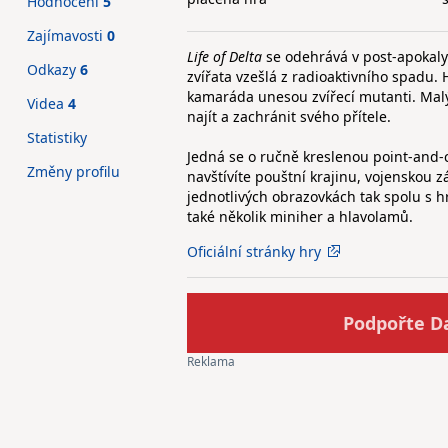
Hodnocení
5
Zajímavosti
0
Life of Delta
se odehrává v post-apokalyp
Odkazy
6
zvířata vzešlá z radioaktivního spadu.
kamaráda unesou zvířecí mutanti. Malý,
Videa
4
najít a zachránit svého přítele.
Statistiky
Jedná se o ručně kreslenou point-and-
Změny profilu
navštívíte pouštní krajinu, vojenskou 
jednotlivých obrazovkách tak spolu s h
také několik miniher a hlavolamů.
Oficiální stránky hry
Podpořte D