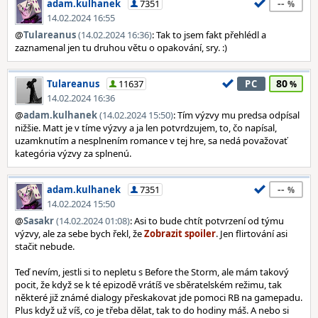
--
adam.kulhanek
7351
14.02.2024 16:55
@
Tulareanus
(14.02.2024 16:36)
: Tak to jsem fakt přehlédl a
zaznamenal jen tu druhou větu o opakování, sry. :)
80
Tulareanus
11637
PC
14.02.2024 16:36
@
adam.kulhanek
(14.02.2024 15:50)
: Tím výzvy mu predsa odpísal
nižšie. Matt je v tíme výzvy a ja len potvrdzujem, to, čo napísal,
uzamknutím a nesplnením romance v tej hre, sa nedá považovať
kategória výzvy za splnenú.
--
adam.kulhanek
7351
14.02.2024 15:50
@
Sasakr
(14.02.2024 01:08)
: Asi to bude chtít potvrzení od týmu
výzvy, ale za sebe bych řekl, že
. Jen flirtování asi
stačit nebude.
Teď nevím, jestli si to nepletu s Before the Storm, ale mám takový
pocit, že když se k té epizodě vrátíš ve sběratelském režimu, tak
některé již známé dialogy přeskakovat jde pomoci RB na gamepadu.
Plus když už víš, co je třeba dělat, tak to do hodiny máš. A nebo si