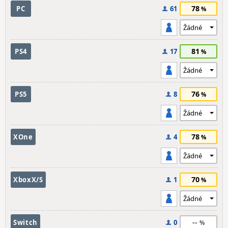
78
PC
61
81
PS4
17
76
PS5
8
78
XOne
4
70
XboxX/S
1
--
Switch
0