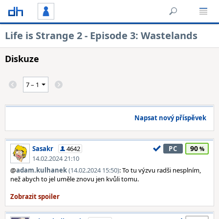
Life is Strange 2 - Episode 3: Wastelands
Diskuze
Napsat nový příspěvek
90
Sasakr
4642
PC
14.02.2024 21:10
@
adam.kulhanek
(14.02.2024 15:50)
: To tu výzvu radši nesplním,
než abych to jel uměle znovu jen kvůli tomu.