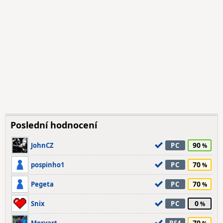
Poslední hodnocení
90
JohnCZ
PC
70
pospinho1
PC
70
Pegeta
PC
0
Snix
PC
70