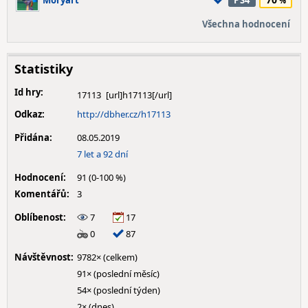
Moryart
PS4
Všechna hodnocení
Statistiky
Id hry:
17113
Odkaz:
http://dbher.cz/h17113
Přidána:
08.05.2019
7 let a 92 dní
Hodnocení:
91 (0-100 %)
Komentářů:
3
Oblíbenost:
7
17
0
87
Návštěvnost:
9782× (celkem)
91× (poslední měsíc)
54× (poslední týden)
2× (dnes)