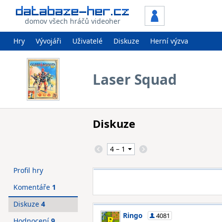
domov všech hráčů videoher
Hry
Vývojáři
Uživatelé
Diskuze
Herní výzva
Laser Squad
Diskuze
Profil hry
Komentáře
1
Diskuze
4
Ringo
4081
Hodnocení
9