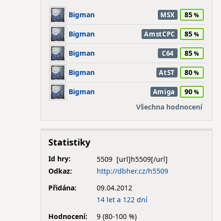
Bigman
85
MSX
Bigman
85
AmstCPC
Bigman
85
C64
Bigman
80
AtST
Bigman
90
Amiga
Všechna hodnocení
Statistiky
Id hry:
5509
Odkaz:
http://dbher.cz/h5509
Přidána:
09.04.2012
14 let a 122 dní
Hodnocení:
9 (80-100 %)