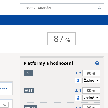
87
Platformy a hodnocení
80
2
PC
pěvek
80
1
AtST
--
90
1
Amiga