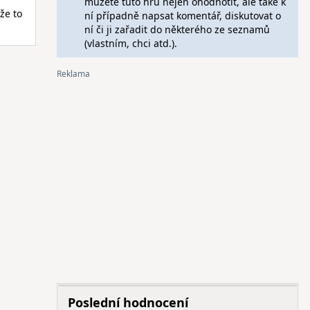
můžete tuto hru nejen ohodnotit, ale také k
že to
ní případně napsat komentář, diskutovat o
ní či ji zařadit do některého ze seznamů
(vlastním, chci atd.).
Poslední hodnocení