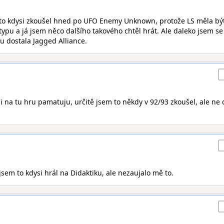
á to kdysi zkoušel hned po UFO Enemy Unknown, protože LS měla bý
pu a já jsem něco dalšího takového chtěl hrát. Ale daleko jsem se
u dostala Jagged Alliance.
ási na tu hru pamatuju, určitě jsem to někdy v 92/93 zkoušel, ale ne 
 jsem to kdysi hrál na Didaktiku, ale nezaujalo mě to.