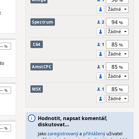
t
94
2
Spectrum
85
1
C64
--
do
85
1
AmstCPC
85
1
MSX
--
Hodnotit, napsat komentář,
diskutovat…
--
Jako
zaregistrovaný
a
přihlášený
uživatel