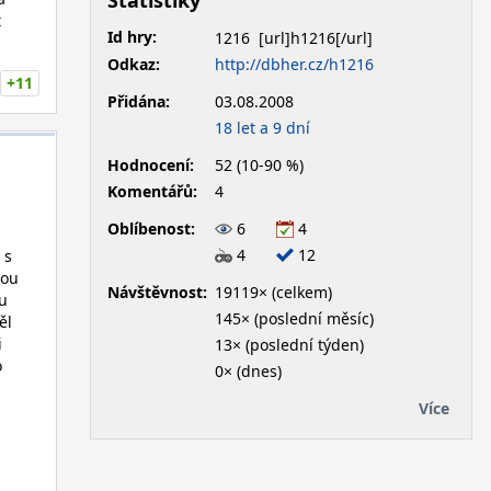
Statistiky
t
Id hry:
1216
Odkaz:
http://dbher.cz/h1216
+11
Přidána:
03.08.2008
18 let a 9 dní
Hodnocení:
52 (10-90 %)
Komentářů:
4
Oblíbenost:
6
4
4
12
 s
rou
Návštěvnost:
19119× (celkem)
 u
145× (poslední měsíc)
ěl
i
13× (poslední týden)
o
0× (dnes)
Více