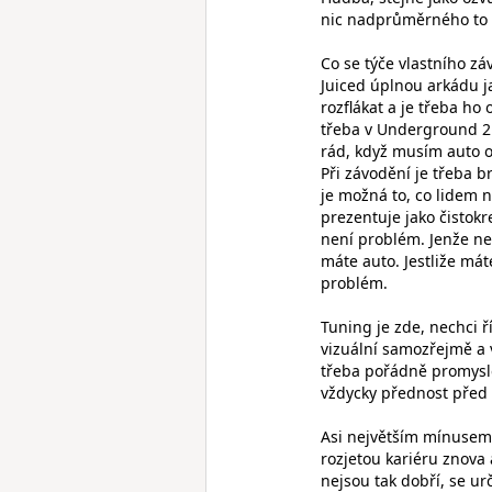
nic nadprůměrného to 
Co se týče vlastního z
Juiced úplnou arkádu ja
rozflákat a je třeba h
třeba v Underground 2
rád, když musím auto op
Při závodění je třeba b
je možná to, co lidem n
prezentuje jako čistokr
není problém. Jenže ne 
máte auto. Jestliže máte
problém.
Tuning je zde, nechci ří
vizuální samozřejmě a v
třeba pořádně promysle
vždycky přednost před
Asi největším mínusem 
rozjetou kariéru znova 
nejsou tak dobří, se urč