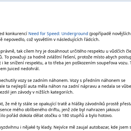
iced konkurencí
Need for Speed: Underground
(popřípadě novějších
bě nepovedlo, což vysvětlím v následujících řádcích.
 správně, tak cílem hry je dosáhnout určitého respektu u vůdčích čl
. To považuji za hodně zvláštní řešení, protože místo abych postu
t i ke snížení respektu, a to třeba jen poškozením soupeřova vozu. 
sem Juiced nedohrál.
 znechutily vozy se zadním náhonem. Vozy s předním náhonem se
 ale ta nejlepší auta měla náhon na zadní nápravu a nedala se vůb
ezdil jen závody v nižších kategoriích.
, že mě ty stále se opakující tratě a hlášky závodníků prostě přest
absence mého oblíbeného driftu, jenž zde byl nahrazen jakousi
ilo pořád dokola dělat otočku o 180 stupňů a bylo hotovo.
vyzdvihnu i nějaké ty klady. Nejvíce mě zaujal autobazar, kde jsem s