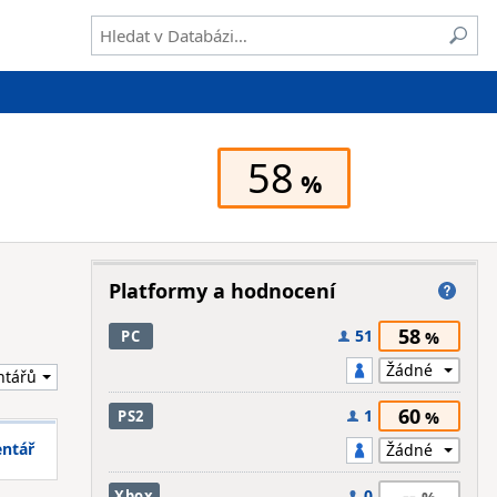
58
Platformy a hodnocení
58
51
PC
60
1
PS2
entář
--
0
Xbox