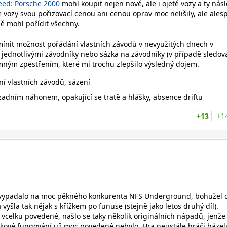
eed: Porsche 2000
mohl koupit nejen nové, ale i ojeté vozy a ty nás
se vozy svou pořizovací cenou ani cenou oprav moc nelišily, ale ales
bě mohl pořídit všechny.
ínit možnost pořádání vlastních závodů v nevyužitých dnech v
s jednotlivými závodníky nebo sázka na závodníky (v případě sledov
emným zpestřením, které mi trochu zlepšilo výsledný dojem.
í vlastních závodů, sázení
zadním náhonem, opakující se tratě a hlášky, absence driftu
+13
+1
o vypadalo na moc pěkného konkurenta NFS Underground, bohužel 
vyšla tak nějak s křížkem po funuse (stejně jako letos druhý díl).
vcelku povedené, našlo se taky několik originálních nápadů, jenže
elkové fungování už moc povedené nebylo. Hra neustále hráči házel