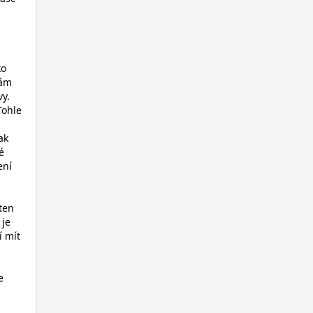
ko
mám
vy.
Tohle
ak
é
ení
 ten
 je
í mít
e