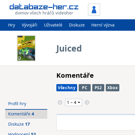
domov všech hráčů videoher
Hry
Vývojáři
Uživatelé
Diskuze
Herní výzva
Juiced
Komentáře
Všechny
PC
PS2
Xbox
Profil hry
Komentáře
4
Diskuze
17
Hodnocení
52