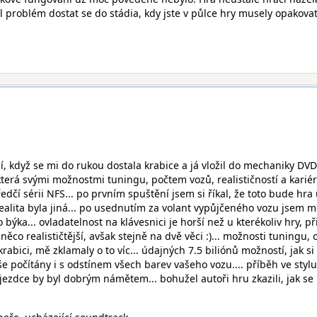
l problém dostat se do stádia, kdy jste v půlce hry musely opakova
í, když se mi do rukou dostala krabice a já vložil do mechaniky DVD
která svými možnostmi tuningu, počtem vozů, realističností a karié
edčí sérii NFS... po prvním spuštění jsem si říkal, že toto bude hra
ealita byla jiná... po usednutím za volant vypůjčeného vozu jsem m
 býka... ovladatelnost na klávesnici je horší než u kterékoliv hry, př
 něco realističtější, avšak stejně na dvě věci :)... možnosti tuningu, 
krabici, mě zklamaly o to víc... údajných 7.5 biliónů možností, jak si
še počítány i s odstínem všech barev vašeho vozu.... příběh ve stylu
jezdce by byl dobrým námětem... bohužel autoři hru zkazili, jak se