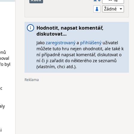
Hodnotit, napsat komentář,
diskutovat…
Jako
zaregistrovaný
a
přihlášený
uživatel
můžete tuto hru nejen ohodnotit, ale také k
enů
ní případně napsat komentář, diskutovat o
poval
ní či ji zařadit do některého ze seznamů
To byl
(vlastním, chci atd.).
ec
aly
i