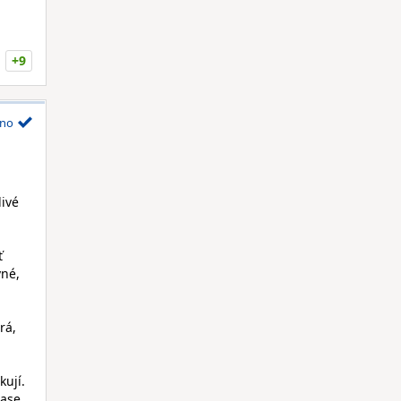
+9
no
livé
ť
vné,
rá,
kují.
zase