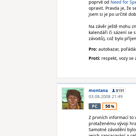
poprvé od
Need for Sp
opravit. Pravda je, že 
jsem si je po určité do
Na závěr ještě mohu zm
kalendáři či sázení se 
závodů), což bylo příj
Pro:
autobazar, pořádán
Proti:
respekt, vozy se 
montana
8191
03.08.2008 21:49
50
PC
Z prvních informací t
protaženému vývoji hra 
Samotné závodění bylo 
jejich zapracování a c