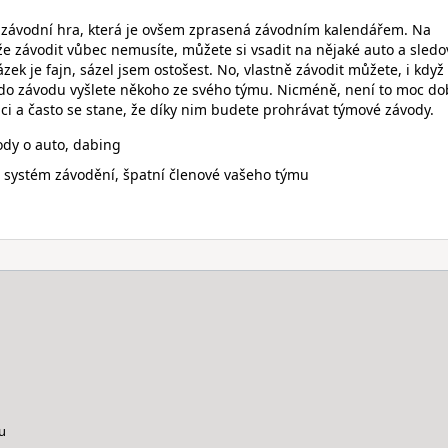
závodní hra, která je ovšem zprasená závodním kalendářem. Na
že závodit vůbec nemusíte, můžete si vsadit na nějaké auto a sledo
ázek je fajn, sázel jsem ostošest. No, vlastně závodit můžete, i když
e do závodu vyšlete někoho ze svého týmu. Nicméně, není to moc do
ci a často se stane, že díky nim budete prohrávat týmové závody.
ody o auto, dabing
 systém závodění, špatní členové vašeho týmu
u