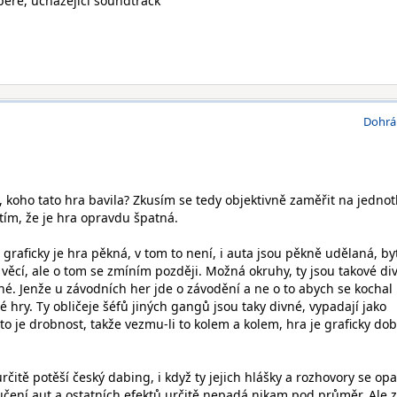
eře, ucházející soundtrack
Dohrá
 koho tato hra bavila? Zkusím se tedy objektivně zaměřit na jednot
tím, že je hra opravdu špatná.
, graficky je hra pěkná, v tom to není, i auta jsou pěkně udělaná, by
věcí, ale o tom se zmíním později. Možná okruhy, ty jsou takové di
né. Jenže u závodních her jde o závodění a ne o to abych se kochal
né hry. Ty obličeje šéfů jiných gangů jsou taky divné, vypadají jako
 to je drobnost, takže vezmu-li to kolem a kolem, hra je graficky dob
rčitě potěší český dabing, i když ty jejich hlášky a rozhovory se opa
učení aut a ostatních efektů určitě nepadá nikam pod průměr. Ale 