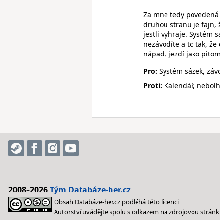
Za mne tedy povedená 
druhou stranu je fajn, 
jestli vyhraje. Systém s
nezávodíte a to tak, ž
nápad, jezdí jako pitom
Pro:
Systém sázek, záv
Proti:
Kalendář, nebolh
2008–2026
Tým Databáze-her.cz
Obsah Databáze-her.cz podléhá této licenci
Autorství uvádějte spolu s odkazem na zdrojovou stránk