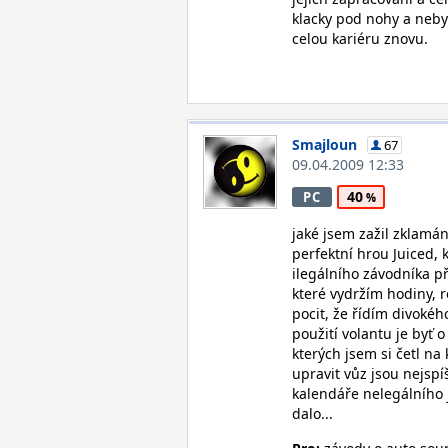
klacky pod nohy a neby
celou kariéru znovu.
Smajloun
67
09.04.2009 12:33
40
PC
jaké jsem zažil zklamán
perfektní hrou Juiced, 
ilegálního závodníka př
které vydržím hodiny, r
pocit, že řídím divokého
použití volantu je byť o
kterých jsem si četl na 
upravit vůz jsou nejspí
kalendáře nelegálního 
dalo...