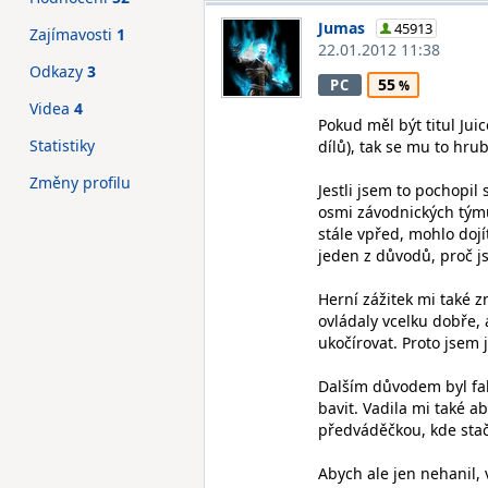
Jumas
45913
Zajímavosti
1
22.01.2012 11:38
Odkazy
3
55
PC
Videa
4
Pokud měl být titul Ju
Statistiky
dílů), tak se mu to hru
Změny profilu
Jestli jsem to pochopil
osmi závodnických týmů
stále vpřed, mohlo dojí
jeden z důvodů, proč j
Herní zážitek mi také
ovládaly vcelku dobře,
ukočírovat. Proto jsem j
Dalším důvodem byl fakt
bavit. Vadila mi také 
předváděčkou, kde stač
Abych ale jen nehanil, 