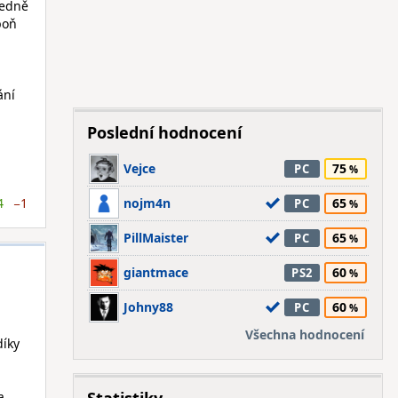
ledně
poň
ání
Poslední hodnocení
Vejce
75
PC
4
−1
nojm4n
65
PC
PillMaister
65
PC
giantmace
60
PS2
Johny88
60
PC
Všechna hodnocení
díky
a