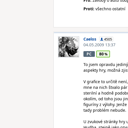
Pro:
závody o auto soup
Proti:
všechno ostatní
Caelos
4505
04.05.2009 13:37
80
PC
To jsem opravdu jediný,
aspekty hry, možná zjis
V grafice to určitě není
mne na nich štvalo pár 
sterilní a hodně podob
okolím, od toho jsou ji
figuríny z výlohy. Jenže
tady problém nebude.
U zvukové stránky hry u
Hudba, stejně jako ozv