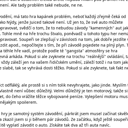
není. Ale tady problém také nebude, ne ne.
ávodění, má tato hra kapánek problém, neboť každý zřejmě čeká od
ko Nýdy, jenže Juiced takové není. Už jen to, že své auto můžete
o opravovat, svědčí o tom, že to nebudou závody "kamenných" aut ja
. Tohle mně na hře trochu štvalo, poněvadž u tohoto typu her ne
ravovat. Soupeři se zlepšují v závislosti na tom, jak dobře jezdíte 
rzdit apod., nepočítejte s tím, že při závodě pojedete na plný plyn. 
a téhle hře vadí, protože podle té "gangsta" atmosféry se hra
evná arkáda. Pokud si ale zvyknete na trochu "reálnější" ovládání, t
vždy záleží jen na vašem řidičském umění, záleží totiž i na tom jak
 slabé, tak se vyhrává dosti těžko. Pokud si ale zvyknete, tak fakt n
ct odfláklý, ale prostě si s ním tolik nevyhrajete, jako jinde. Myslím
lastně není vůbec důležitý. Velmi důležitý je ten motorový, takže si
t, do čeho vrážíte těžce vybojované peníze. Vylepšení motoru mus
 nějakým spoilerem.
hry je samotný systém závodění, párkrát jsem musel začínat skvěl
a zkazil jsem si ji během pár závodů. Ze začátku, když ještě soupeři
itě vyplatí závodit o auto. Získáte tak dva až tři auta navíc.