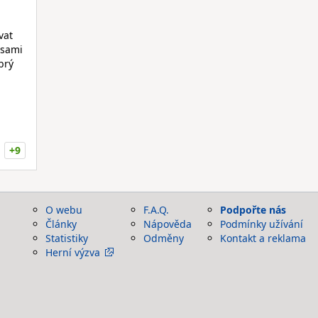
vat
 sami
brý
+9
O webu
F.A.Q.
Podpořte nás
Články
Nápověda
Podmínky užívání
Statistiky
Odměny
Kontakt a reklama
Herní výzva