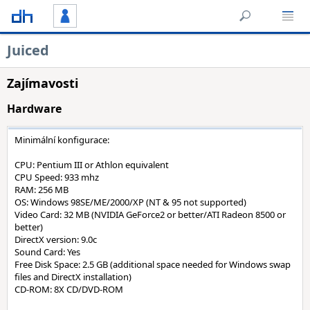
Juiced
Zajímavosti
Hardware
Minimální konfigurace:
CPU: Pentium III or Athlon equivalent
CPU Speed: 933 mhz
RAM: 256 MB
OS: Windows 98SE/ME/2000/XP (NT & 95 not supported)
Video Card: 32 MB (NVIDIA GeForce2 or better/ATI Radeon 8500 or
better)
DirectX version: 9.0c
Sound Card: Yes
Free Disk Space: 2.5 GB (additional space needed for Windows swap
files and DirectX installation)
CD-ROM: 8X CD/DVD-ROM