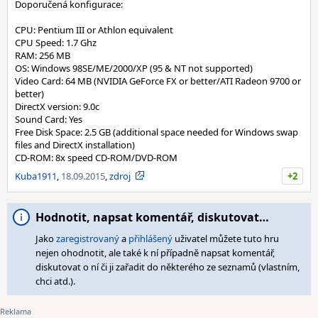
Doporučená konfigurace:
CPU: Pentium III or Athlon equivalent
CPU Speed: 1.7 Ghz
RAM: 256 MB
OS: Windows 98SE/ME/2000/XP (95 & NT not supported)
Video Card: 64 MB (NVIDIA GeForce FX or better/ATI Radeon 9700 or
better)
DirectX version: 9.0c
Sound Card: Yes
Free Disk Space: 2.5 GB (additional space needed for Windows swap
files and DirectX installation)
CD-ROM: 8x speed CD-ROM/DVD-ROM
Kuba1911
,
18.09.2015
,
zdroj
+2
Hodnotit, napsat komentář, diskutovat…
Jako
zaregistrovaný
a
přihlášený
uživatel můžete tuto hru
nejen ohodnotit, ale také k ní případně napsat komentář,
diskutovat o ní či ji zařadit do některého ze seznamů (vlastním,
chci atd.).