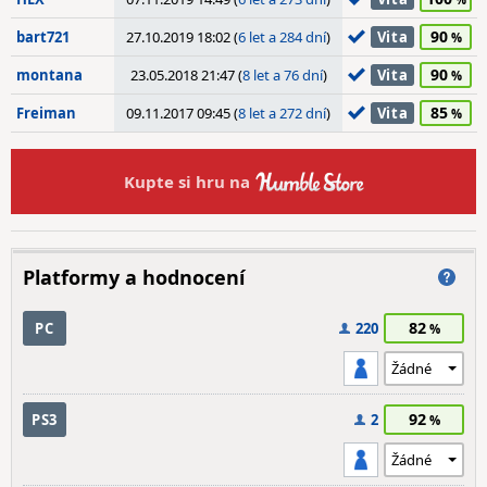
90
bart721
27.10.2019 18:02 (
6 let a 284 dní
)
Vita
90
montana
23.05.2018 21:47 (
8 let a 76 dní
)
Vita
85
Freiman
09.11.2017 09:45 (
8 let a 272 dní
)
Vita
Kupte si hru na
Platformy a hodnocení
82
PC
220
92
PS3
2