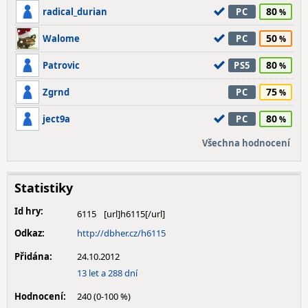
80
radical_durian
PC
50
Walome
PC
80
Patrovic
PS5
75
Zgrnd
PC
80
ject9a
PC
Všechna hodnocení
Statistiky
Id hry:
6115
Odkaz:
http://dbher.cz/h6115
Přidána:
24.10.2012
13 let a 288 dní
Hodnocení:
240 (0-100 %)