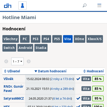
Hotline Miami
Hodnocení
Všechny
PC
PS3
PS4
PS5
Vita
XOne
XboxX/S
Switch
Android
Stadia
Uživatel
Datum hodnocení
Hodnocení
85
Všivák
15.02.2024 08:02 (
2 roky a 173 dní
)
Vita
RNDr. Gunár
85
21.10.2021 15:51 (
4 roky a 289 dní
)
Vita
Pavel
95
Satyras666CZ
24.05.2020 21:37 (
6 let a 74 dní
)
Vita
100
HEX
07.11.2019 14:49 (
6 let a 273 dní
)
Vita