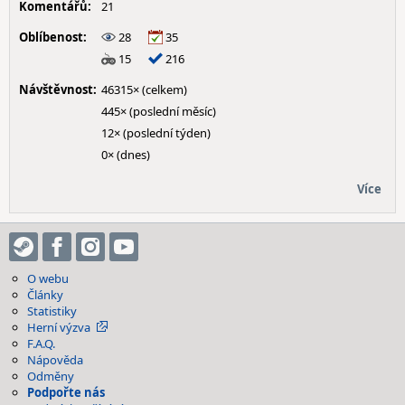
Komentářů:
21
Oblíbenost:
28
35
15
216
Návštěvnost:
46315× (celkem)
445× (poslední měsíc)
12× (poslední týden)
0× (dnes)
Více
O webu
Články
Statistiky
Herní výzva
F.A.Q.
Nápověda
Odměny
Podpořte nás