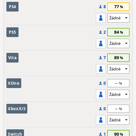
77
PS4
8
84
PS5
2
89
Vita
7
--
XOne
0
--
XboxX/S
0
90
Switch
1