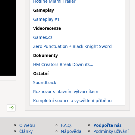
Hotline Miami Trailer
Gameplay
Gameplay #1
Videorecenze
Games.cz
Zero Punctuation + Black Knight Sword
Dokumenty
HM Creators Break Down its…
Ostatní
Soundtrack
Rozhovor s hlavním výtvarníkem
Kompletní souhrn a vysvětlení příběhu
+9
O webu
F.A.Q.
Podpořte nás
Články
Nápověda
Podmínky užívání