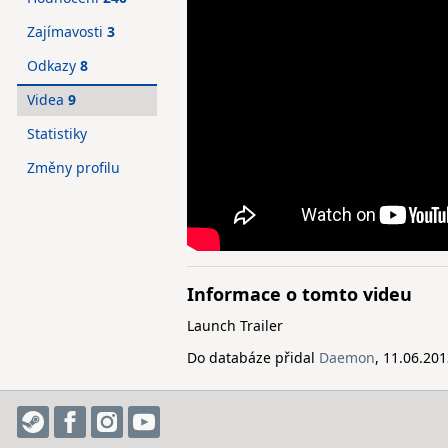
Zajímavosti
3
Odkazy
8
Videa
9
Statistiky
Změny profilu
Informace o tomto videu
Launch Trailer
Do databáze přidal
Daemon
, 11.06.20