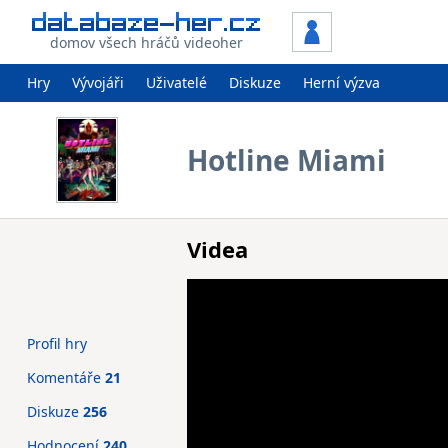
domov všech hráčů videoher
Hry
Vývojáři
Uživatelé
Diskuze
Herní výzva
Hotline Miami
Videa
Profil hry
Komentáře
21
Diskuze
256
Hodnocení
240