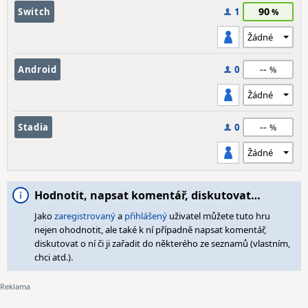
90
Switch
1
--
Android
0
--
Stadia
0
Hodnotit, napsat komentář, diskutovat…
Jako
zaregistrovaný
a
přihlášený
uživatel můžete tuto hru
nejen ohodnotit, ale také k ní případně napsat komentář,
diskutovat o ní či ji zařadit do některého ze seznamů (vlastním,
chci atd.).