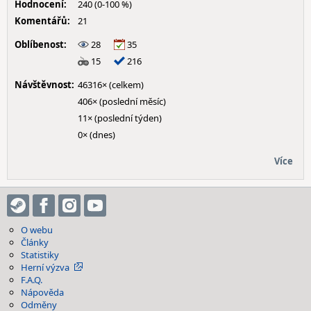
Hodnocení:
240 (0-100 %)
Komentářů:
21
Oblíbenost:
28
35
15
216
Návštěvnost:
46316× (celkem)
406× (poslední měsíc)
11× (poslední týden)
0× (dnes)
Více
O webu
Články
Statistiky
Herní výzva
F.A.Q.
Nápověda
Odměny