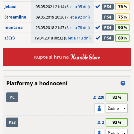
75
Jebaxi
05.05.2021 21:14 (
5 let a 95 dní
)
PS4
75
Streamline
09.05.2019 20:36 (
7 let a 92 dní
)
PS4
90
montana
23.05.2018 21:47 (
8 let a 78 dní
)
PS4
80
s3Cr3
19.04.2018 00:32 (
8 let a 113 dní
)
PS4
Kupte si hru na
Platformy a hodnocení
82
PC
220
92
PS3
2