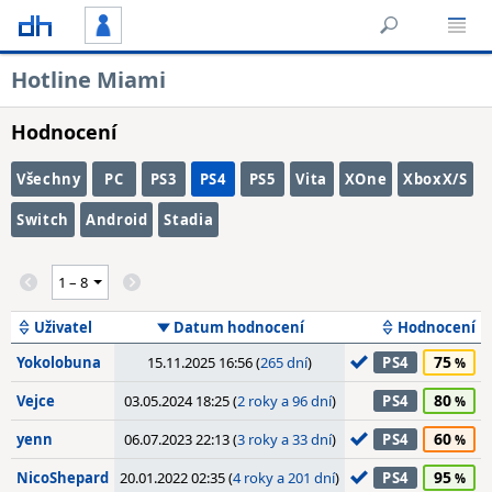
Hotline Miami
Hodnocení
Všechny
PC
PS3
PS4
PS5
Vita
XOne
XboxX/S
Switch
Android
Stadia
Uživatel
Datum hodnocení
Hodnocení
75
Yokolobuna
15.11.2025 16:56 (
265 dní
)
PS4
80
Vejce
03.05.2024 18:25 (
2 roky a 96 dní
)
PS4
60
yenn
06.07.2023 22:13 (
3 roky a 33 dní
)
PS4
95
NicoShepard
20.01.2022 02:35 (
4 roky a 201 dní
)
PS4