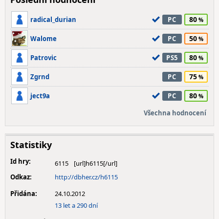
80
radical_durian
PC
50
Walome
PC
80
Patrovic
PS5
75
Zgrnd
PC
80
ject9a
PC
Všechna hodnocení
Statistiky
Id hry:
6115
Odkaz:
http://dbher.cz/h6115
Přidána:
24.10.2012
13 let a 290 dní