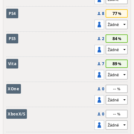
77
PS4
8
84
PS5
2
89
Vita
7
--
XOne
0
--
XboxX/S
0