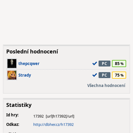
Poslední hodnocení
85
thepcqwer
PC
75
Strady
PC
Všechna hodnocení
Statistiky
Id hry:
17392
Odkaz:
http://dbher.cz/h17392