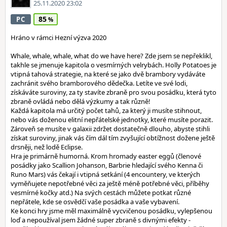
25.11.2020 23:02
85
PC
Hráno v rámci Hezní výzva 2020
Whale, whale, whale, what do we have here? Zde jsem se nepřeklikl,
takhle se jmenuje kapitola o vesmírných velrybách. Holly Potatoes je
vtipná tahová strategie, na které se jako dvě brambory vydáváte
zachránit svého bramborového dědečka. Letíte ve své lodi,
získáváte suroviny, za ty stavíte zbraně pro svou posádku, která tyto
zbraně ovládá nebo dělá výzkumy a tak různě!
Každá kapitola má určitý počet tahů, za který ji musíte stihnout,
nebo vás doženou elitní nepřátelské jednotky, které musíte porazit.
Zároveň se musíte v galaxii zdržet dostatečně dlouho, abyste stihli
získat suroviny, jinak vás čím dál tím zvyšující obtížnost dožene ještě
drsněji, než lodě Eclipse.
Hra je primárně humorná. Krom hromady easter eggů (členové
posádky jako Scallion Johanson, Barbrie hledající svého Kenna či
Runo Mars) vás čekají i vtipná setkání (4 encountery, ve kterých
vyměňujete nepotřebné věci za ještě méně potřebné věci, příběhy
vesmírné kočky atd.) Na svých cestách můžete potkat různé
nepřátele, kde se osvědčí vaše posádka a vaše vybavení.
Ke konci hry jsme měl maximálně vycvičenou posádku, vylepšenou
loď a nepoužíval jsem žádné super zbraně s divnými efekty -