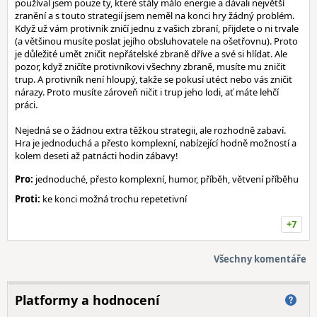
používal jsem pouze ty, které stály málo energie a dávali největší
zranění a s touto strategií jsem neměl na konci hry žádný problém.
Když už vám protivník zničí jednu z vašich zbraní, přijdete o ni trvale
(a většinou musíte poslat jejího obsluhovatele na ošetřovnu). Proto
je důležité umět zničit nepřátelské zbraně dříve a své si hlídat. Ale
pozor, když zničíte protivníkovi všechny zbraně, musíte mu zničit
trup. A protivník není hloupý, takže se pokusí utéct nebo vás zničit
nárazy. Proto musíte zároveň ničit i trup jeho lodi, ať máte lehčí
práci.
Nejedná se o žádnou extra těžkou strategii, ale rozhodně zabaví.
Hra je jednoduchá a přesto komplexní, nabízející hodně možností a
kolem deseti až patnácti hodin zábavy!
Pro:
jednoduché, přesto komplexní, humor, příběh, větvení příběhu
Proti:
ke konci možná trochu repetetivní
+7
Všechny komentáře
Platformy a hodnocení