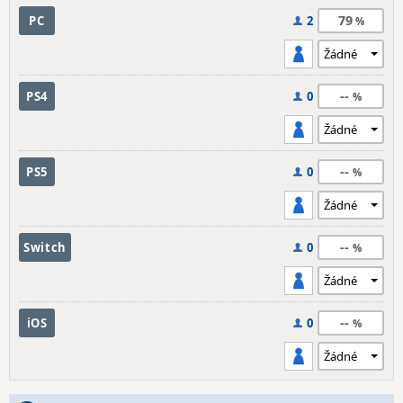
79
PC
2
--
PS4
0
--
PS5
0
--
Switch
0
--
iOS
0