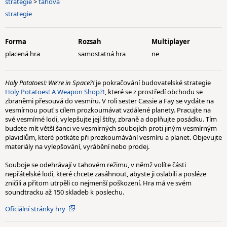
strategie
>
tahová
strategie
Forma
Rozsah
Multiplayer
placená hra
samostatná hra
ne
Holy Potatoes!: We're in Space?!
je pokračování budovatelské strategie
Holy Potatoes! A Weapon Shop?!
, které se z prostředí obchodu se
zbraněmi přesouvá do vesmíru. V roli sester Cassie a Fay se vydáte na
vesmírnou pouť s cílem prozkoumávat vzdálené planety. Pracujte na
své vesmírné lodi, vylepšujte její štíty, zbraně a doplňujte posádku. Tím
budete mít větší šanci ve vesmírných soubojích proti jiným vesmírným
plavidlům, které potkáte při prozkoumávání vesmíru a planet. Objevujte
materiály na vylepšování, vyrábění nebo prodej.
Souboje se odehrávají v tahovém režimu, v němž volíte části
nepřátelské lodi, které chcete zasáhnout, abyste ji oslabili a posléze
zničili a přitom utrpěli co nejmenší poškození. Hra má ve svém
soundtracku až 150 skladeb k poslechu.
Oficiální stránky hry