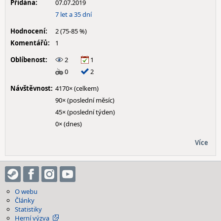
Přidána:
07.07.2019
7 let a 35 dní
Hodnocení:
2 (75-85 %)
Komentářů:
1
Oblíbenost:
2
1
0
2
Návštěvnost:
4170× (celkem)
90× (poslední měsíc)
45× (poslední týden)
0× (dnes)
Více
O webu
Články
Statistiky
Herní výzva