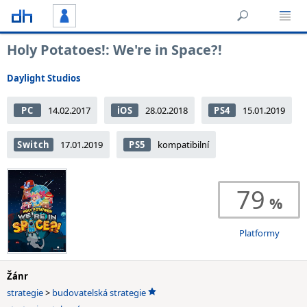
Holy Potatoes!: We're in Space?!
Daylight Studios
PC
14.02.2017
iOS
28.02.2018
PS4
15.01.2019
Switch
17.01.2019
PS5
kompatibilní
79
Platformy
Žánr
strategie
>
budovatelská strategie