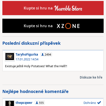
Kupte
si hru na
Kupte
si hru na
Poslední diskuzní příspěvek
TaryhoFigurka
2494
17.01.2022 14:54
Existuje ještě Holy Potatoes! What the Hell?!
Diskuze ke hře
Nejlépe hodnocené komentáře
thepcqwer
555
Dohráno