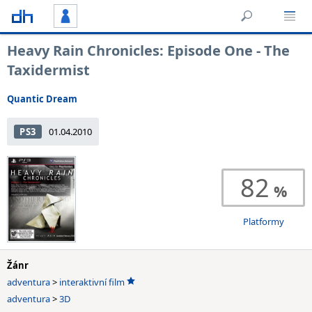
Heavy Rain Chronicles: Episode One - The
Taxidermist
Quantic Dream
PS3
01.04.2010
82
Platformy
Žánr
adventura
>
interaktivní film
adventura
>
3D