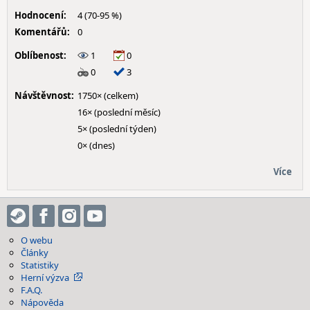
Hodnocení:
4 (70-95 %)
Komentářů:
0
Oblíbenost:
1
0
0
3
Návštěvnost:
1750× (celkem)
16× (poslední měsíc)
5× (poslední týden)
0× (dnes)
Více
O webu
Články
Statistiky
Herní výzva
F.A.Q.
Nápověda