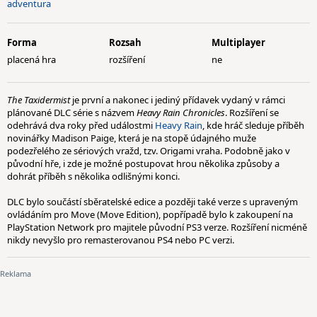
adventura
Forma
Rozsah
Multiplayer
placená hra
rozšíření
ne
The Taxidermist
je první a nakonec i jediný přídavek vydaný v rámci
plánované DLC série s názvem
Heavy Rain Chronicles
. Rozšíření se
odehrává dva roky před událostmi
Heavy Rain
, kde hráč sleduje příběh
novinářky Madison Paige, která je na stopě údajného muže
podezřelého ze sériových vražd, tzv. Origami vraha. Podobně jako v
původní hře, i zde je možné postupovat hrou několika způsoby a
dohrát příběh s několika odlišnými konci.
DLC bylo součástí sběratelské edice a později také verze s upraveným
ovládáním pro Move (Move Edition), popřípadě bylo k zakoupení na
PlayStation Network pro majitele původní PS3 verze. Rozšíření nicméně
nikdy nevyšlo pro remasterovanou PS4 nebo PC verzi.