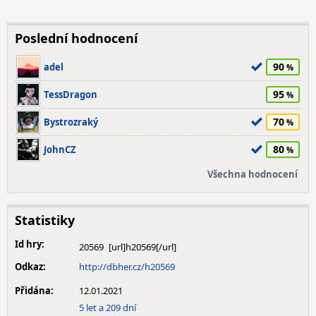
Poslední hodnocení
90
adel
95
TessDragon
70
Bystrozraký
80
JohnCZ
Všechna hodnocení
Statistiky
Id hry:
20569
Odkaz:
http://dbher.cz/h20569
Přidána:
12.01.2021
5 let a 209 dní