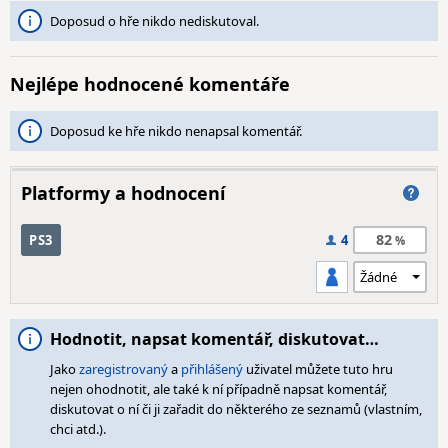
Doposud o hře nikdo nediskutoval.
Nejlépe hodnocené komentáře
Doposud ke hře nikdo nenapsal komentář.
Platformy a hodnocení
82
PS3
4
Hodnotit, napsat komentář, diskutovat…
Jako
zaregistrovaný
a
přihlášený
uživatel můžete tuto hru
nejen ohodnotit, ale také k ní případně napsat komentář,
diskutovat o ní či ji zařadit do některého ze seznamů (vlastním,
chci atd.).