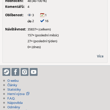
Hodnocení:
48 (40-100 %)
Komentářů:
4
Oblíbenost:
3
1
2
16
Návštěvnost:
35837× (celkem)
157× (poslední měsíc)
27× (poslední týden)
0× (dnes)
Více
O webu
Články
Statistiky
Herní výzva
F.A.Q.
Nápověda
Odměny