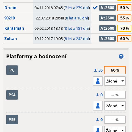
50
Drolin
04.11.2018 07:45 (
7 let a 279 dní
)
At2600
55
90210
22.07.2018 20:48 (
8 let a 18 dní
)
At2600
70
Karasman
09.02.2018 13:18 (
8 let a 181 dní
)
At2600
60
Zoltan
10.12.2017 19:05 (
8 let a 242 dní
)
At2600
Platformy a hodnocení
66
PC
35
--
PS4
0
--
PS5
0