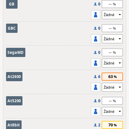
--
GB
0
--
GBC
0
--
SegaMD
0
63
At2600
6
--
At5200
0
70
At8bit
2