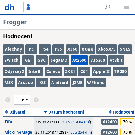
Frogger
Hodnocení
Všechny
PC
PS4
PS5
X360
XOne
XboxX/S
SNES
Switch
GB
GBC
SegaMD
At2600
At5200
At8bit
Odyssey2
Intelli
Coleco
ZX81
C64
Apple II
TRS80
MSX
Arcade
iOS
Android
J2ME
WPhone
Uživatel
Datum hodnocení
Hodnocení
70
Tifo
06.06.2021 00:20 (
5 let a 64 dní
)
At2600
75
MickTheMage
29.11.2018 11:28 (
7 let a 254 dní
)
At2600