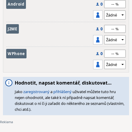
--
Android
0
--
J2ME
0
--
WPhone
0
Hodnotit, napsat komentář, diskutovat…
Jako
zaregistrovaný
a
přihlášený
uživatel můžete tuto hru
nejen ohodnotit, ale také k ní případně napsat komentář,
diskutovat o ní či ji zařadit do některého ze seznamů (vlastním,
chci atd.).