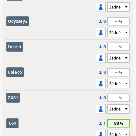
--
Odyssey2
0
--
Intelli
0
--
Coleco
0
--
ZX81
0
80
C64
1