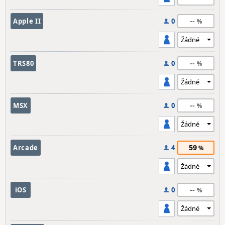
--
Apple II
0
--
TRS80
0
--
MSX
0
59
Arcade
4
--
iOS
0