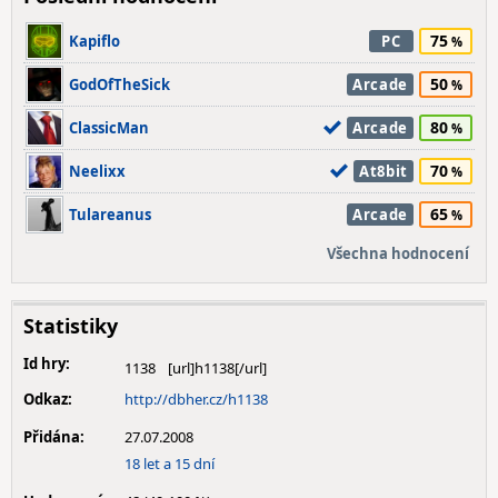
75
Kapiflo
PC
50
GodOfTheSick
Arcade
80
ClassicMan
Arcade
70
Neelixx
At8bit
65
Tulareanus
Arcade
Všechna hodnocení
Statistiky
Id hry:
1138
Odkaz:
http://dbher.cz/h1138
Přidána:
27.07.2008
18 let a 15 dní