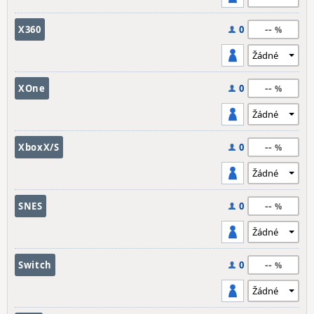
--
X360
0
--
XOne
0
--
XboxX/S
0
--
SNES
0
--
Switch
0