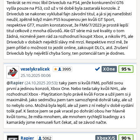
Tenkrát se mi moc líbil Driveclub na PS4, jenže konkurenční GT6
vyšla pouze na PS3, což už v té době byla zastaralá konzole. Z
Driveclub se nakonec vyklubal fajn závodní titul, a já si jej naneštěstí
neužil, zpětně když mám PS5 koupenou jen kvůli GT Sport,
respektive GT7, musím konstatovat, že FM6/7/2023 je prostě lepší
titul celkově z mnoha důvodů. Ale GT série má své kvality o tom
žádná, nicméně jsem rád za rozhodnutí koupit Xbox, a nikoliv PS, ale
Driveclub v dobách největší slávy mě mrzí. Respektive mrzí mě, že
jsem přišel o možnost to jezdit online, zakoupit DLCs, atd. Zrušení
Driveclub byly největší chyba Sony, ten potenciál tam je dodnes.
95
veselykralicek
3995
XOne
25.10.2025 00:06
@
Rapier
(24.10.2025 20:53)
: taky jsem si kvůli FM6, pořídil svou
první a jedinou konzoli, Xbox One. Nebo teda taky kvůli NHL, ale
rozhodnutí Xbox - PlayStation bylo právě kvůli Forze a užil jsem si ji
maximálně. Jako sedmičku jsem tam samozřejmě dohrál taky, ale už
to nebylo ono. Možná byla lepší, ale už jsem z ní nebyl v době vydání
tolik paf. K šestce jsem se pak vracel po dohrátí obou her hlavně
kvůli tomu, že měla mnohem, ale mnohem rychlejší loadingy a s
kamarády jsme nemuseli furt čekat, až se závod načte.
90
Rapier
5062
XboxX/S