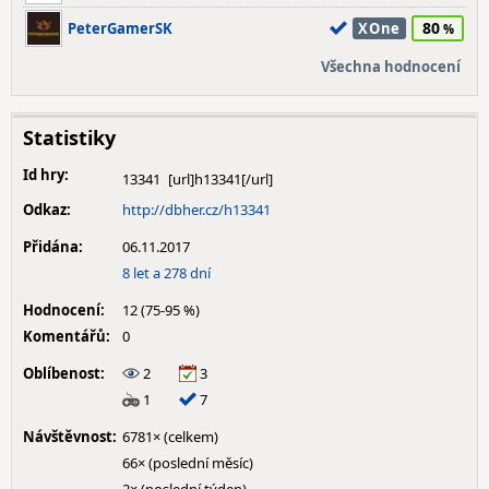
80
PeterGamerSK
XOne
Všechna hodnocení
Statistiky
Id hry:
13341
Odkaz:
http://dbher.cz/h13341
Přidána:
06.11.2017
8 let a 278 dní
Hodnocení:
12 (75-95 %)
Komentářů:
0
Oblíbenost:
2
3
1
7
Návštěvnost:
6781× (celkem)
66× (poslední měsíc)