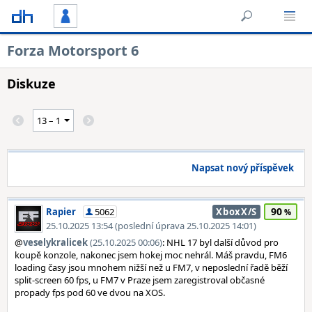
Forza Motorsport 6
Diskuze
Napsat nový příspěvek
90
Rapier
5062
XboxX/S
25.10.2025 13:54 (poslední úprava 25.10.2025 14:01)
@
veselykralicek
(25.10.2025 00:06)
: NHL 17 byl další důvod pro
koupě konzole, nakonec jsem hokej moc nehrál. Máš pravdu, FM6
loading časy jsou mnohem nižší než u FM7, v neposlední řadě běží
split-screen 60 fps, u FM7 v Praze jsem zaregistroval občasné
propady fps pod 60 ve dvou na XOS.