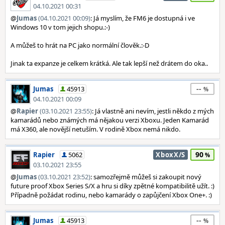
04.10.2021 00:31
@
Jumas
(04.10.2021 00:09)
: Já myslím, že FM6 je dostupná i ve
Windows 10 v tom jejich shopu.:-)
A můžeš to hrát na PC jako normální člověk.:-D
Jinak ta expanze je celkem krátká. Ale tak lepší než drátem do oka..
--
Jumas
45913
04.10.2021 00:09
@
Rapier
(03.10.2021 23:55)
: Já vlastně ani nevím, jestli někdo z mých
kamarádů nebo známých má nějakou verzi Xboxu. Jeden Kamarád
má X360, ale novější netuším. V rodině Xbox nemá nikdo.
90
Rapier
5062
XboxX/S
03.10.2021 23:55
@
Jumas
(03.10.2021 23:52)
: samozřejmě můžeš si zakoupit nový
future proof Xbox Series S/X a hru si díky zpětné kompatibilitě užít. :)
Případně požádat rodinu, nebo kamarády o zapůjčení Xbox One+. :)
--
Jumas
45913