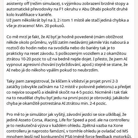
asistenty off (režim simulace), s výjimkou zobrazení brzdné stopy a
automatické převodovky na F1 okruhu v Abu Dhabi pokořit druhé
kolo kvalifikace v kariéře.
Už jsem několikrát byl na 3, 2 i tom 1 místě ale stačí jediná chybka a
vše je ztraceno! Min. 20 pokusů.
Co mě mrzí je fakt, že AI byť je hodně povedené (mám obtížnost
někde okolo průměru, vyšší zatím nedávám) jakmile Vás nabourá a
roztočí do hodin nebo na svodidla nebo do bariéry tak je to
prakticky na reset závodu. S poškozeným vozidlem a z okamžitou
ztrátou 10-20 pozic to už na bedně nejde dojet. I přesto, že jsem AI
vypnout agresivní chování (vybržďování, apod.) stejně se stane, že
AI nebo já do někoho vpálím pokud to neubrzdím.
Taky jsem zaregistroval, že klíčem k vítěství je projet první 2-3
zatáčky (obvykle začínám na 12 místě v polovině peletonu) a předjet
co nejvíce soupeřů a ideálně skočit na 4-5 pozici. Nicméně i tak tlak
na to neudělat chybu byť jedu na první pozici je obrovský. Jakákoliv
chyba je okamžitě potrestána AI ztrátou min. 2-4 pozic.
Pro mě to je simulátor jak vyšitý, závodní jezdci se sice ušklíbají, že
jedině Asseto Corsa, iRacing, Life for Speed a pod. ale na controlleru
je to neskutečná výzva v každém ohledu. Zpětná vazba na Xone
controlleru je naprosto famózní, v tomhle ohledu je ovladač od MS
mnohem lepší než konkurenční PS4 (méně force feedback motorků).