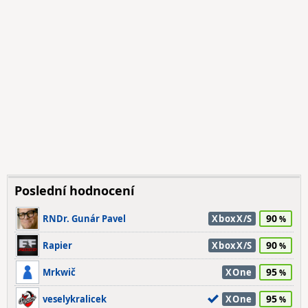
Poslední hodnocení
90
RNDr. Gunár Pavel
XboxX/S
90
Rapier
XboxX/S
95
Mrkwič
XOne
95
veselykralicek
XOne