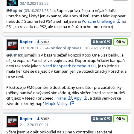
03.10.2021 23:52
@
Rapier
(03.10.2021 23:24)
: Super zpráva, že jsou nějaké další
Porsche hry, i když jen expanze, ale Xbox si kvůli tomu fakt kupovat
nebudu :) Stačí mi teď PS4 a sehnal jsem si
Porsche Challenge
na
PS1, co rozjedu na PS2, ale to je na mě už trochu moc retro :)
90
Rapier
5062
XboxX/S
03.10.2021 23:24 (poslední úprava 03.10.2021 23:33)
@
Jumas
: Jumáši! :) V bazaru sežeň konzoli Xbox One S za babku, a
užij si expanzi Porsche, viz. zajímavost. Doporučuji. Ačkoliv kampaň
není tak zcela jako v
Need for Speed: Porsche 2000
, je to jedna z
mála her kde se dá jezdit v kampani jen ve vozech značky Porsche, a
to se cení.
Přestože je FM6 poměrně dost obtížný simulátor pro začátečníky
(někdy hanlivě nazývaný simkádou), díky složení tratí se zde budeš
cítit jako v Need For Speed.
Praha
,
Alpy
, a další venkovské
závodní okruhy, např.
Maple Valley.
90
Rapier
5062
XboxX/S
21.12.2017 09:21
Včera jsem je opět pokoušel na XOne S controlleru se všemi