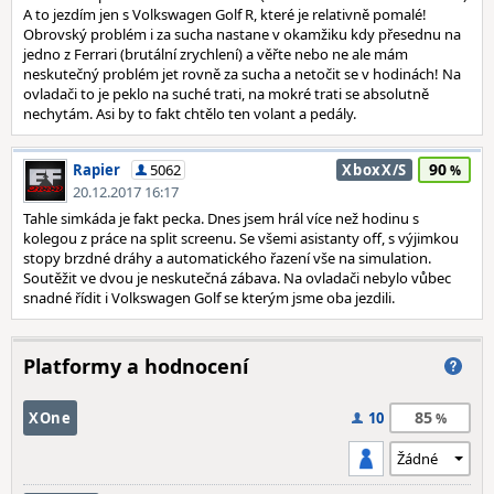
A to jezdím jen s Volkswagen Golf R, které je relativně pomalé!
Obrovský problém i za sucha nastane v okamžiku kdy přesednu na
jedno z Ferrari (brutální zrychlení) a věřte nebo ne ale mám
neskutečný problém jet rovně za sucha a netočit se v hodinách! Na
ovladači to je peklo na suché trati, na mokré trati se absolutně
nechytám. Asi by to fakt chtělo ten volant a pedály.
90
Rapier
5062
XboxX/S
20.12.2017 16:17
Tahle simkáda je fakt pecka. Dnes jsem hrál více než hodinu s
kolegou z práce na split screenu. Se všemi asistanty off, s výjimkou
stopy brzdné dráhy a automatického řazení vše na simulation.
Soutěžit ve dvou je neskutečná zábava. Na ovladači nebylo vůbec
snadné řídit i Volkswagen Golf se kterým jsme oba jezdili.
Platformy a hodnocení
85
XOne
10