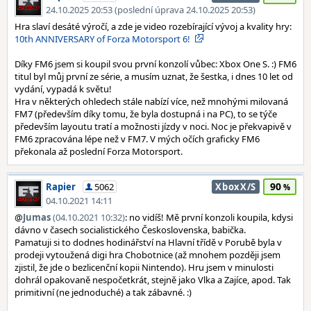
24.10.2025 20:53 (poslední úprava 24.10.2025 20:53)
Hra slaví desáté výročí, a zde je video rozebírající vývoj a kvality hry:
10th ANNIVERSARY of Forza Motorsport 6!
Díky FM6 jsem si koupil svou první konzolí vůbec: Xbox One S. :) FM6
titul byl můj první ze série, a musím uznat, že šestka, i dnes 10 let od
vydání, vypadá k světu!
Hra v některých ohledech stále nabízí více, než mnohými milovaná
FM7 (především díky tomu, že byla dostupná i na PC), to se týče
především layoutu tratí a možnosti jízdy v noci. Noc je překvapivě v
FM6 zpracována lépe než v FM7. V mých očích graficky FM6
překonala až poslední Forza Motorsport.
90
Rapier
5062
XboxX/S
04.10.2021 14:11
@
Jumas
(04.10.2021 10:32)
: no vidíš! Mě první konzoli koupila, kdysi
dávno v časech socialistického Československa, babička.
Pamatuji si to dodnes hodinářství na Hlavní třídě v Porubě byla v
prodeji vytoužená digi hra Chobotnice (až mnohem později jsem
zjistil, že jde o bezlicenční kopii Nintendo). Hru jsem v minulosti
dohrál opakovaně nespočetkrát, stejně jako Vlka a Zajíce, apod. Tak
primitivní (ne jednoduché) a tak zábavné. :)