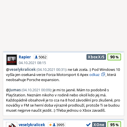
90
Rapier
5062
XboxX/S
04.10.2021 08:15
@
veselykralicek
(04.10.2021 00:31)
: ne tak zcela. :) Pod Windows 10
vyšla jen osekaná verze Forza Motorsport 6 Apex
odkaz
, která
neobsahuje Porsche expansion.
@
Jumas
(04.10.2021 00:09)
: je mi to jasné. Mám to podobně s
PlayStation. Neznám nikoho v rodině nebo okolí kdo jej má.
Každopádně obsahově je to cca na 8 hod závodění pro zkušené, pro
nováčky v FM se herní doba výrazně prodlouží, protože Ti se budou
muset nejprve naučit jezdit. :) Třeba jednou o Xbox zavadíš.
95
veselykralicek
3995
XOne