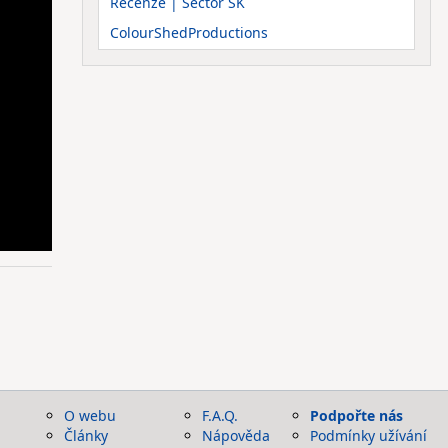
Recenze | Sector SK
ColourShedProductions
O webu
F.A.Q.
Podpořte nás
Články
Nápověda
Podmínky užívání