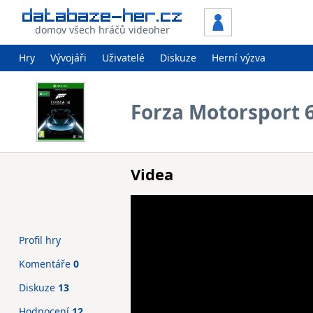
domov všech hráčů videoher
Hry
Vývojáři
Uživatelé
Diskuze
Herní výzva
Forza Motorsport 
Videa
Profil hry
Komentáře
0
Diskuze
13
Hodnocení
12