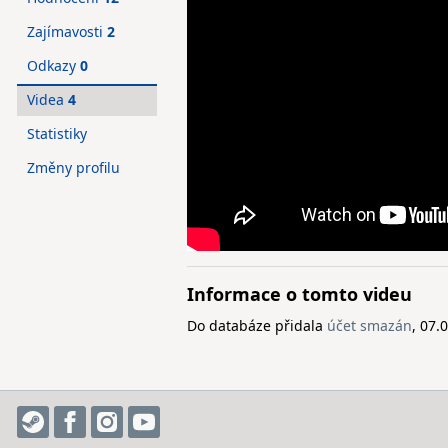
Zajímavosti
2
Odkazy
0
Videa
4
Statistiky
Změny profilu
Informace o tomto videu
Do databáze přidala
účet smazán
, 07.