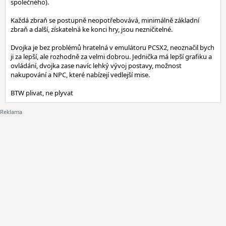
společného).
Každá zbraň se postupně neopotřebovává, minimálně základní
zbraň a další, získatelná ke konci hry, jsou nezničitelné.
Dvojka je bez problémů hratelná v emulátoru PCSX2, neoznačil bych
ji za lepší, ale rozhodně za velmi dobrou. Jednička má lepší grafiku a
ovládání, dvojka zase navíc lehký vývoj postavy, možnost
nakupování a NPC, které nabízejí vedlejší mise.
BTW plivat, ne plyvat