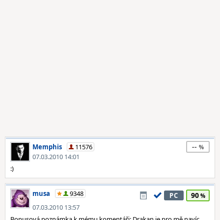
--
Memphis
11576
07.03.2010 14:01
:)
musa
9348
90
PC
07.03.2010 13:57
Bonusová poznámka k mému komentáři: Drakan je pro mě navíc