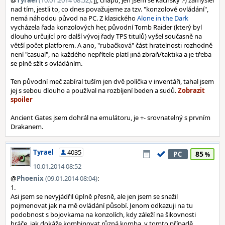
@
Tyrael
(10.01.2014 08:52)
: jj, chápu, jen jsem se kacířsky :-) zamýšlel
nad tím, jestli to, co dnes považujeme za tzv. "konzolové ovládání",
nemá náhodou původ na PC. Z klasického
Alone in the Dark
vycházela řada konzolových her, původní Tomb Raider (který byl
dlouho určující pro další vývoj řady TPS titulů) vyšel současně na
větší počet platforem. A ano, "rubačková" část hratelnosti rozhodně
není "casual", na každého nepřítele platí jiná zbraň/taktika a je třeba
se plně sžít s ovládáním.
Ten původní meč zabíral tuším jen dvě políčka v inventáři, tahal jsem
jej s sebou dlouho a používal na rozbíjení beden a sudů.
Ancient Gates jsem dohrál na emulátoru, je +- srovnatelný s prvním
Drakanem.
Tyrael
4035
85
PC
10.01.2014 08:52
@
Phoenix
(09.01.2014 08:04)
:
1.
Asi jsem se nevyjádřil úplně přesně, ale jen jsem se snažil
pojmenovat jak na mě ovládání působí. Jenom odkazuji na tu
podobnost s bojovkama na konzolích, kdy záleží na šikovnosti
hráče, jak dokáže kombinovat různá komba, v tomto případě