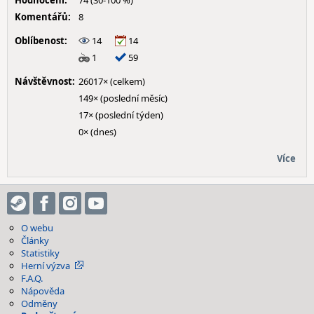
Hodnocení:
74 (30-100 %)
Komentářů:
8
Oblíbenost:
14
14
1
59
Návštěvnost:
26017× (celkem)
149× (poslední měsíc)
17× (poslední týden)
0× (dnes)
Více
O webu
Články
Statistiky
Herní výzva
F.A.Q.
Nápověda
Odměny