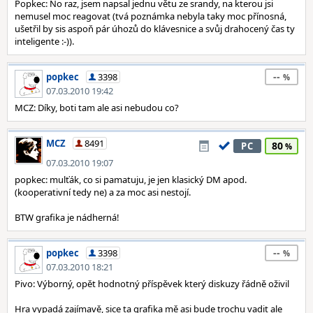
Popkec: No raz, jsem napsal jednu větu ze srandy, na kterou jsi
nemusel moc reagovat (tvá poznámka nebyla taky moc přínosná,
ušetřil by sis aspoň pár úhozů do klávesnice a svůj drahocený čas ty
inteligente :-)).
--
popkec
3398
07.03.2010 19:42
MCZ: Díky, boti tam ale asi nebudou co?
MCZ
8491
80
PC
07.03.2010 19:07
popkec: mulťák, co si pamatuju, je jen klasický DM apod.
(kooperativní tedy ne) a za moc asi nestojí.
BTW grafika je nádherná!
--
popkec
3398
07.03.2010 18:21
Pivo: Výborný, opět hodnotný příspěvek který diskuzy řádně oživil
Hra vypadá zajímavě, sice ta grafika mě asi bude trochu vadit ale