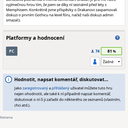
vyjímečnou hrou tím, že jsem se díky ní seznámil před lety s
Memphisem. Konkrétně jsme příspěvky o Drakanovi zaspamovali
diskuzi o prvním Gothicu na level fóru, načež naši diskuzi admin
smazal:).
Platformy a hodnocení
81
PC
74
Hodnotit, napsat komentář, diskutovat…
Jako
zaregistrovaný
a
přihlášený
uživatel můžete tuto hru
nejen ohodnotit, ale také k ní případně napsat komentář,
diskutovat o ní či ji zařadit do některého ze seznamů (vlastním,
chci atd.).