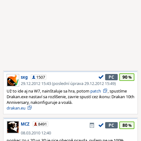
90
sxg
1507
PC
29.12.2012 15:43 (poslední úprava 29.12.2012 15:49)
Už to ide aj na W7, nainštaluje sa hra, potom
patch
, spustíme
Drakan.exe nastaví sa rozlíšenie, zavrie spustí cez ikonu: Drakan 10th
Anniversary, nakonfiguruje a voalá.
drakan.eu
MCZ
8491
80
PC
08.03.2010 12:40
popkec: to s 2D vs 3D je sice obecně pravda, ovšem ne ve 100%