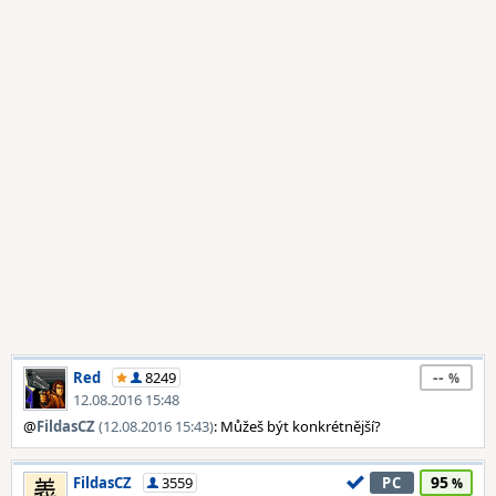
--
Red
8249
12.08.2016 15:48
@
FildasCZ
(12.08.2016 15:43)
: Můžeš být konkrétnější?
95
FildasCZ
3559
PC