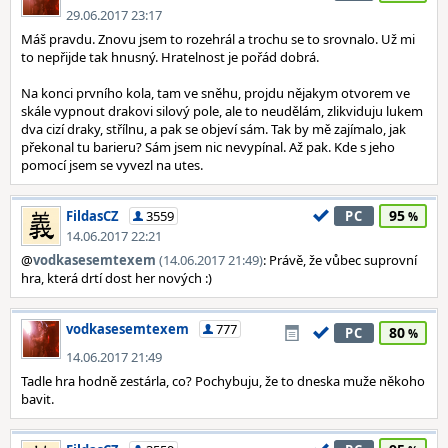
29.06.2017 23:17
Máš pravdu. Znovu jsem to rozehrál a trochu se to srovnalo. Už mi
to nepřijde tak hnusný. Hratelnost je pořád dobrá.
Na konci prvního kola, tam ve sněhu, projdu nějakym otvorem ve
skále vypnout drakovi silový pole, ale to neudělám, zlikviduju lukem
dva cizí draky, střílnu, a pak se objeví sám. Tak by mě zajímalo, jak
překonal tu barieru? Sám jsem nic nevypínal. Až pak. Kde s jeho
pomocí jsem se vyvezl na utes.
95
FildasCZ
3559
PC
14.06.2017 22:21
@
vodkasesemtexem
(14.06.2017 21:49)
: Právě, že vůbec suprovní
hra, která drtí dost her nových :)
vodkasesemtexem
777
80
PC
14.06.2017 21:49
Tadle hra hodně zestárla, co? Pochybuju, že to dneska muže někoho
bavit.