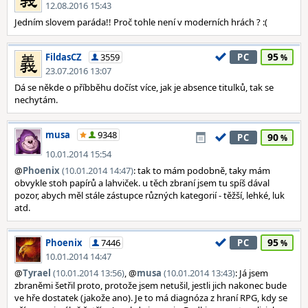
12.08.2016 15:43
Jedním slovem paráda!! Proč tohle není v moderních hrách ? :(
95
FildasCZ
3559
PC
23.07.2016 13:07
Dá se někde o příbběhu dočíst více, jak je absence titulků, tak se
nechytám.
musa
9348
90
PC
10.01.2014 15:54
@
Phoenix
(10.01.2014 14:47)
: tak to mám podobně, taky mám
obvykle stoh papírů a lahviček. u těch zbraní jsem tu spíš dával
pozor, abych měl stále zástupce různých kategorií - těžší, lehké, luk
atd.
95
Phoenix
7446
PC
10.01.2014 14:47
@
Tyrael
(10.01.2014 13:56)
, @
musa
(10.01.2014 13:43)
: Já jsem
zbraněmi šetřil proto, protože jsem netušil, jestli jich nakonec bude
ve hře dostatek (jakože ano). Je to má diagnóza z hraní RPG, kdy se