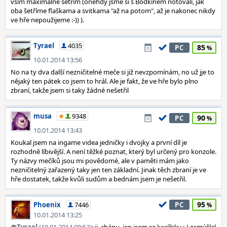
vším maximálně šetřím (onehdy jsme si s Bodkinem notovali, jak
oba šetříme flaškama a svitkama "až na potom", až je nakonec nikdy
ve hře nepoužijeme :-)) ).
Tyrael
4035
85
PC
10.01.2014 13:56
No na ty dva další nezničitelné meče si již nevzpomínám, no už jje to
nějaký ten pátek co jsem to hrál. Ale je fakt, že ve hře bylo plno
zbraní, takže jsem si taky žádné nešetřil
musa
9348
90
PC
10.01.2014 13:43
Koukal jsem na ingame videa jedničky i dvojky a první díl je
rozhodně líbivější. A není těžké poznat, který byl určený pro konzole.
Ty názvy mečíků jsou mi povědomé, ale v paměti mám jako
nezničitelný zařazený taky jen ten základní. Jinak těch zbraní je ve
hře dostatek, takže kvůli sudům a bednám jsem je nešetřil.
95
Phoenix
7446
PC
10.01.2014 13:25