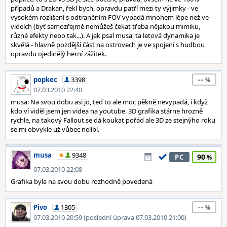
případů a Drakan, řekl bych, opravdu patří mezi ty výjimky - ve
vysokém rozlišení s odtraněním FOV vypadá mnohem lépe než ve
videích (byť samozřejmě nemůžeš čekat třeba nějakou mimiku,
různé efekty nebo tak...). A jak psal musa, ta letová dynamika je
skvělá - hlavně pozdější část na ostrovech je ve spojení s hudbou
opravdu ojedinělý herní zážitek.
--
popkec
3398
07.03.2010 22:40
musa: Na svou dobu asi jo, teď to ale moc pěkně nevypadá, i když
kdo ví viděl jsem jen videa na youtube. 3D grafika stárne hrozně
rychle, na takový Fallout se dá koukat pořád ale 3D ze stejnýho roku
se mi obvykle už vůbec nelíbí.
musa
9348
90
PC
07.03.2010 22:08
Grafika byla na svou dobu rozhodně povedená
--
Pivo
1305
07.03.2010 20:59 (poslední úprava 07.03.2010 21:00)