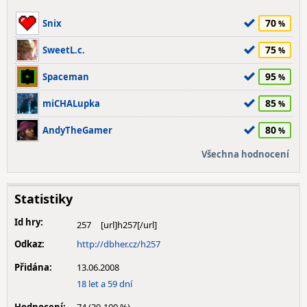
70
Snix
75
SweetL.c.
95
Spaceman
85
miCHALupka
80
AndyTheGamer
Všechna hodnocení
Statistiky
Id hry:
257
Odkaz:
http://dbher.cz/h257
Přidána:
13.06.2008
18 let a 59 dní