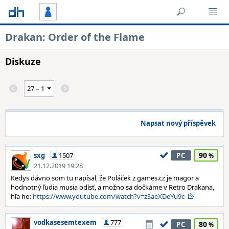
Drakan: Order of the Flame
Diskuze
Napsat nový příspěvek
90
sxg
1507
PC
21.12.2019 19:28
Kedys dávno som tu napísal, že Poláček z games.cz je magor a
hodnotný ľudia musia odísť, a možno sa dočkáme v Retro Drakana,
hľa ho:
https://www.youtube.com/watch?v=zSaeXDeYu9c
vodkasesemtexem
777
80
PC