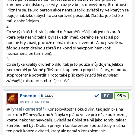
kombinovat odskoky a kryty - což je v boji s ohnivými rytíři nutností.
Přiznám se. že 3rd person akce nehraju tolik (zvláště ty, ve kterých se
bojuje nablízko) abych to asi správně posoudil. Zkrátka jde čistě o
můj osobní dojem.
2.
Co se týká těch zbrání, pokud mě paměť nešálí, tak jediná zbraň
která byla nezničitelná, byl základní meč, kterého se hráč asi po
hodině hry zbaví, protože nemá místo v inventáři. A po pravdě na
žádnou nezničitelnou zbraň na konci si nevzpomínám (což
neznamená, že tam není).
3.
Co se týká kvality druhého dílu, tak je to pouze můj dojem. Jelikož
jsem neměl pořádně příležitost k úplnému projetí celé hry, nemohu
stoprocentně potvrdit. Proto také píši:
který se zdá být mnohem
zdařilejší
, místo prostého - "je lepší"
95
Phoenix
7446
PC
09.01.2014 08:04
@
Tyrael (komentář)
: Konzolovitost? Pokud vím, tak jednička na
nic krom PC nevyšla (možná byla v plánu verze pro nějakou konzoli,
kterou nakonec nevydali). Ovládá se úplně stejně jako Tomb Raider,
kterého měl být Drakan přímým konkurentem (odtud tedy možná
ten pocit konzolovitosti, který ale nemá s konzolemi nic