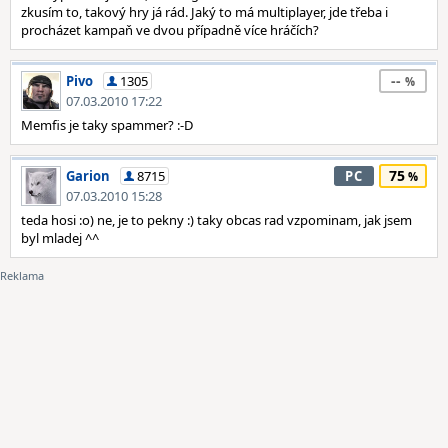
zkusím to, takový hry já rád. Jaký to má multiplayer, jde třeba i
procházet kampaň ve dvou případně více hráčích?
--
Pivo
1305
07.03.2010 17:22
Memfis je taky spammer? :-D
75
Garion
8715
PC
07.03.2010 15:28
teda hosi :o) ne, je to pekny :) taky obcas rad vzpominam, jak jsem
byl mladej ^^