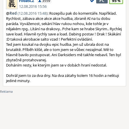
95
FildasCZ
3559
PC
12.08.2016 15:56
@
Red
(12.08.2016 15:48)
: Rozepíšu pak do komentáře. Například.
Rychlost, zábava akce akce akce hudba, zbraně AI na tu dobu
paráda. Vyváženost, sekání hlav rukou nohou, kde tohle je v
nějakém rpg.. Lítání na drakovy.. Pche kam se hrabe Skyrim.. Rychlej
save load. Hlavně rychly save a load. Dabing postav ! Drak ! Skákání
:D taková akrobacie salto vzad ! Perfektní ovládání.
Ted jsem koukal na dvojku epic hudba. Jen už ubrala dost na
brutalitě. Příběh klišé, ale o tom jsem se vůbec nezajímal. Mě to
hlavně bavilo postupovat. Ani Darksiders mě takhle nebavil. Ten byl
zbytečně protahovanej.
Doháním resty, ke kterým jsem se v dobách hraní nedostal.
Dohrál jsem to za dva dny. Na dva zátahy kolem 16 hodin a nelituji
jediné minuty.