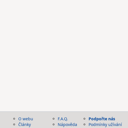
O webu
F.A.Q.
Podpořte nás
Články
Nápověda
Podmínky užívání