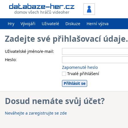
domov všech hráčů videoher
Hry
Vývojáři
Uživatelé
Diskuze
Herní výzva
Zadejte své přihlašovací údaj
Uživatelské jméno/e-mail:
Heslo:
Zapomenuté heslo
Trvalé přihlášení
Dosud nemáte svůj účet?
Neváhejte a zaregistrujte se zde