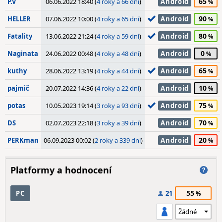
65
P.V
06.06.2022 18:40 (
4 roky a 66 dní
)
Android
90
HELLER
07.06.2022 10:00 (
4 roky a 65 dní
)
Android
80
Fatality
13.06.2022 21:24 (
4 roky a 59 dní
)
Android
0
Naginata
24.06.2022 00:48 (
4 roky a 48 dní
)
Android
65
kuthy
28.06.2022 13:19 (
4 roky a 44 dní
)
Android
10
pajmič
20.07.2022 14:36 (
4 roky a 22 dní
)
Android
75
potas
10.05.2023 19:14 (
3 roky a 93 dní
)
Android
70
DS
02.07.2023 22:18 (
3 roky a 39 dní
)
Android
20
PERKman
06.09.2023 00:02 (
2 roky a 339 dní
)
Android
Platformy a hodnocení
55
PC
21