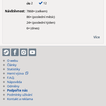
2
12
Návštěvnost:
7868× (celkem)
86× (poslední měsíc)
24× (poslední týden)
6× (dnes)
Více
O webu
Články
Statistiky
Herní výzva
F.A.Q.
Nápověda
Odměny
Podpořte nás
Podmínky užívání
Kontakt a reklama