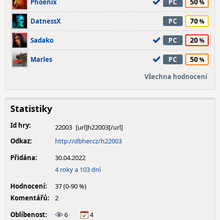
50
Phoenix
PC
70
DatnessX
PC
20
Sadako
PC
50
Marles
PC
Všechna hodnocení
Statistiky
Id hry:
22003
Odkaz:
http://dbher.cz/h22003
Přidána:
30.04.2022
4 roky a 103 dní
Hodnocení:
37 (0-90 %)
Komentářů:
2
Oblíbenost:
6
4