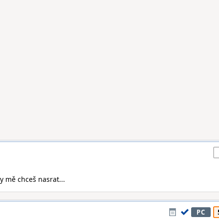
Ty mě chceš nasrat...
PC