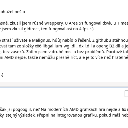
bohužel nešlo
Jasně, zkusil jsem různé wrappery. U Area 51 fungoval dxvk, u Time
sem zkusil gldirect, ten fungoval asi na 4 fps :-)
o straší uživatele Malignus, hůů) nabídlo řešení. Z githubu stáhnou
vat tam ze složky x86 libgallium_wgl.dll, dxil.dll a opengl32.dll a j
le, bez záseků. Zatím jsem v druhé misi a bez problémů. Pocitově ta
ani AMD nejde, takže nemůžu přesně říct, ale je to více než hrateln
:)
Však jsi pogooglil, ne? Na moderních AMD grafikách hra nejde a fix 
aky, stejný výsledek. Přepni na integrovanou grafiku, pokud máš ne