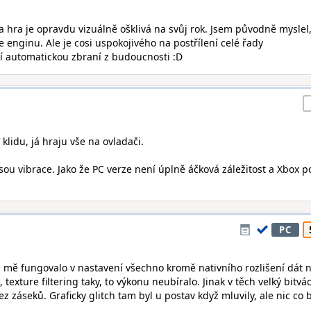
Ta hra je opravdu vizuálně ošklivá na svůj rok. Jsem původně myslel
 enginu. Ale je cosi uspokojivého na postřílení celé řady
jí automatickou zbraní z budoucnosti :D
V klidu, já hraju vše na ovladači.
ou vibrace. Jako že PC verze není úplně áčková záležitost a Xbox po
PC
U mě fungovalo v nastavení všechno kromě nativního rozlišení dát 
 texture filtering taky, to výkonu neubíralo. Jinak v těch velký bitvá
ez záseků. Graficky glitch tam byl u postav když mluvily, ale nic co 