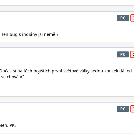
PC
: Ten bug s indiány jsi neměl?
PC
 Občas si na těch bojištích první světové války sednu kousek dál od
k se chová AI.
PC
Meh. PK.