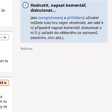
Hodnotit, napsat komentář,
diskutovat…
, že
Jako
zaregistrovaný
a
přihlášený
uživatel
můžete tuto hru nejen ohodnotit, ale také k
ní případně napsat komentář, diskutovat o
ní či ji zařadit do některého ze seznamů
--
(vlastním, chci atd.).
rt to
55
na
ch to
by se