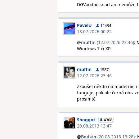
DGVoodoo snad ani nemůže fu
PavelU
12434
13.07.2026 00:22
@
muffin
(12.07.2026 23:46)
: 
Windows 7 či XP.
muffin
1587
12.07.2026 23:46
Zkoušel někdo na moderních P
funguje, pak ale černá obraz
prosimtě
Shoggot
4308
20.08.2013 13:47
@
Bodkin
(20.08.2013 13:28)
: 