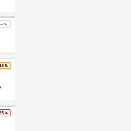
--
55
z,
35