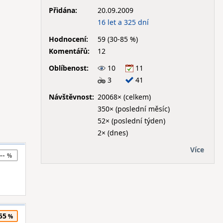
Přidána:
20.09.2009
16 let a 325 dní
Hodnocení:
59 (30-85 %)
Komentářů:
12
Oblíbenost:
10
11
3
41
Návštěvnost:
20068× (celkem)
350× (poslední měsíc)
52× (poslední týden)
2× (dnes)
Více
--
55