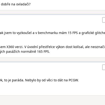
o dobře na ovladači?
Tak jsem to vyzkoušel a v benchmarku mám 15 FPS a grafické glitch
sem X360 verzi. V úvodní přestřelce výkon dost kolísal, ale neoznači
ných pasážích normálně 165 FPS.
Ok, to je paráda. Nebylo by od věci to dát na PCGW.