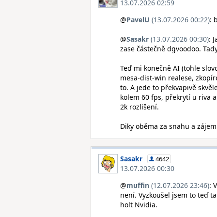
13.07.2026 02:59
@
PavelU
(13.07.2026 00:22)
: 
@
Sasakr
(13.07.2026 00:30)
: 
zase částečně dgvoodoo. Tady j
Teď mi konečně AI (tohle slov
mesa-dist-win realese, zkopíro
to. A jede to překvapivě skvě
kolem 60 fps, překrytí u riva 
2k rozlišení.
Diky oběma za snahu a zájem 
Sasakr
4642
13.07.2026 00:30
@
muffin
(12.07.2026 23:46)
: 
není. Vyzkoušel jsem to teď t
holt Nvidia.