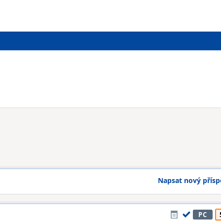
Napsat nový přís
PC