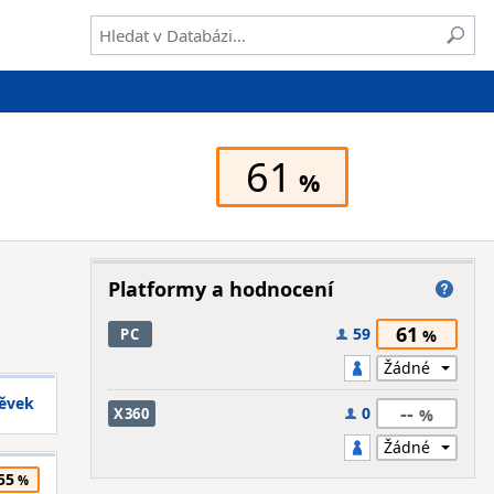
61
Platformy a hodnocení
61
59
PC
pěvek
--
0
X360
55