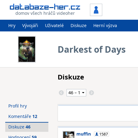
domov všech hráčů videoher
Hry
Vývojáři
Uživatelé
Diskuze
Herní výzva
Darkest of Days
Diskuze
Profil hry
Komentáře
12
Diskuze
46
muffin
1587
Hodnocení
59