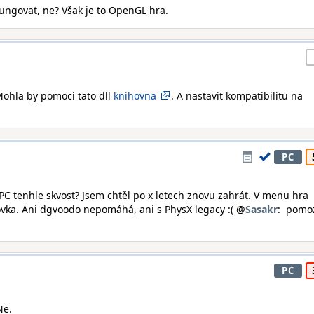
ngovat, ne? Však je to OpenGL hra.
Mohla by pomoci tato dll
knihovna
. A nastavit kompatibilitu na
PC
C tenhle skvost? Jsem chtěl po x letech znovu zahrát. V menu hra
ovka. Ani dgvoodo nepomáhá, ani s PhysX legacy :( @
Sasakr
: pomo
PC
Ne.