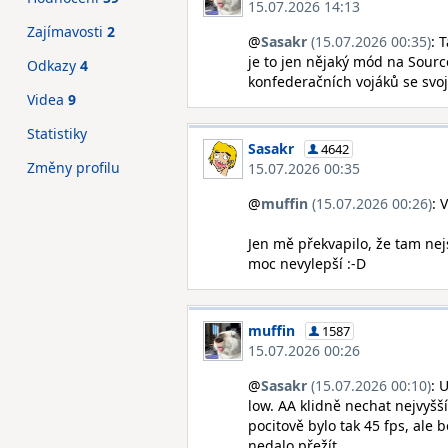
15.07.2026 14:13
Zajímavosti
2
@
Sasakr
(15.07.2026 00:35)
: 
je to jen nějaký mód na Source
Odkazy
4
konfederačních vojáků se svo
Videa
9
Statistiky
Sasakr
4642
Změny profilu
15.07.2026 00:35
@
muffin
(15.07.2026 00:26)
: 
Jen mě překvapilo, že tam nejs
moc nevylepší :-D
muffin
1587
15.07.2026 00:26
@
Sasakr
(15.07.2026 00:10)
: 
low. AA klidně nechat nejvyšší,
pocitově bylo tak 45 fps, ale b
nedalo přežít.