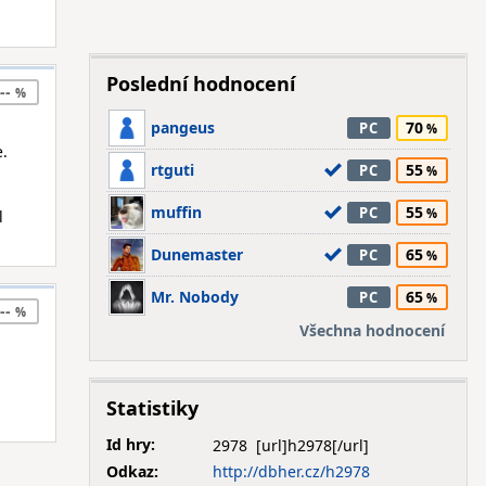
Poslední hodnocení
--
pangeus
70
PC
e.
rtguti
55
PC
muffin
55
PC
l
Dunemaster
65
PC
Mr. Nobody
65
PC
--
Všechna hodnocení
Statistiky
Id hry:
2978
Odkaz:
http://dbher.cz/h2978