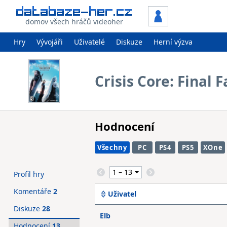
domov všech hráčů videoher
Hry
Vývojáři
Uživatelé
Diskuze
Herní výzva
Crisis Core: Final 
Hodnocení
Všechny
PC
PS4
PS5
XOne
Profil hry
Komentáře
2
Uživatel
Diskuze
28
Elb
Hodnocení
13