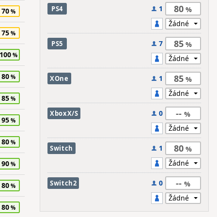
80
1
PS4
70
75
85
7
PS5
100
80
85
1
XOne
85
--
0
XboxX/S
95
80
80
1
Switch
90
--
0
Switch2
80
80