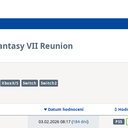
Fantasy VII Reunion
XboxX/S
Switch
Switch2
Datum hodnocení
Hodn
03.02.2026 08:17 (
184 dní
)
PS5