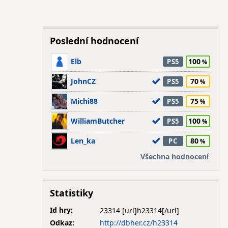
Poslední hodnocení
Elb
100
PS5
JohnCZ
70
PS5
Michi88
75
PS5
WilliamButcher
100
PS5
Len_ka
80
PC
Všechna hodnocení
Statistiky
Id hry:
23314
Odkaz:
http://dbher.cz/h23314