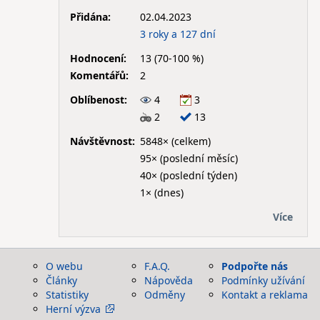
Přidána:
02.04.2023
3 roky a 127 dní
Hodnocení:
13 (70-100 %)
Komentářů:
2
Oblíbenost:
4
3
2
13
Návštěvnost:
5848× (celkem)
95× (poslední měsíc)
40× (poslední týden)
1× (dnes)
Více
O webu
F.A.Q.
Podpořte nás
Články
Nápověda
Podmínky užívání
Statistiky
Odměny
Kontakt a reklama
Herní výzva