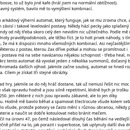
osse, to už bylo jiné kafe (hrál jsem na normální obtížnost).
zábavný systém, bavilo mě to vymýšlení kombinací.
u arkádový výherní automat, který funguje, jak se mu zrovna chce, 
závisí i takové levelování postavy. Někdy hází pecky jako splašený
indy od něj třeba skoro celý den nevidím nic užitečného. Podle mě 
oty pravděpodobnosti, ale těžko říct. Je to holt prvek náhody, s tí
ajn, že má k dispozici mnoho všemožných kombinací. Asi nejčastější
ěkterou z postav, kterou Zax dříve potkal a mohou se promítnout i
á postava má na sebe navázanou nějakou schopnost - třeba heal, 
skrz tento automat dá vyvolat jeden z několika summonů, dočasný b
hromada dalších výhod. Jakmile začne souboj, automat se hned ro
ka. Cílem je získat tři stejné obrázky.
klad hry. Jakmile se do něj hráč dostane, tak už nemusí řešit nic moc
je však opravdu hodně a jsou silně repetitivní, klidně bych je trošku
250. Jen některé z nich jsou opravdu zábavné, ale to jen díky
u. Hodně mě bavilo běhat a spamovat Electrocute všude kolem seb
šlo všude, protože potvory se často mění s různou obranou, někdy 
terie a naučit se dobře kotoulovat nebo bránit mečem.
čil na úrovni 47, po čemž následoval dlouhý čas běhání na vedlejší
čně přišel na to, jak porazit i superbosse, tak uplynuly další dva d