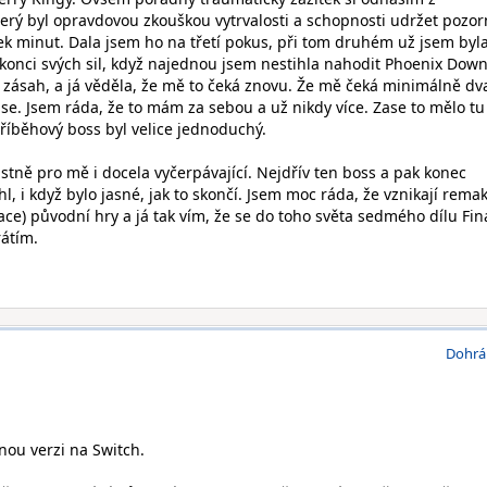
erý byl opravdovou zkouškou vytrvalosti a schopnosti udržet pozor
ek minut. Dala jsem ho na třetí pokus, při tom druhém už jsem byl
 konci svých sil, když najednou jsem nestihla nahodit Phoenix Dow
a zásah, a já věděla, že mě to čeká znovu. Že mě čeká minimálně dv
se. Jsem ráda, že to mám za sebou a už nikdy více. Zase to mělo tu
říběhový boss byl velice jednoduchý.
lastně pro mě i docela vyčerpávající. Nejdřív ten boss a pak konec
l, i když bylo jasné, jak to skončí. Jsem moc ráda, že vznikají rema
ce) původní hry a já tak vím, že se do toho světa sedmého dílu Fin
rátím.
Dohrá
ou verzi na Switch.