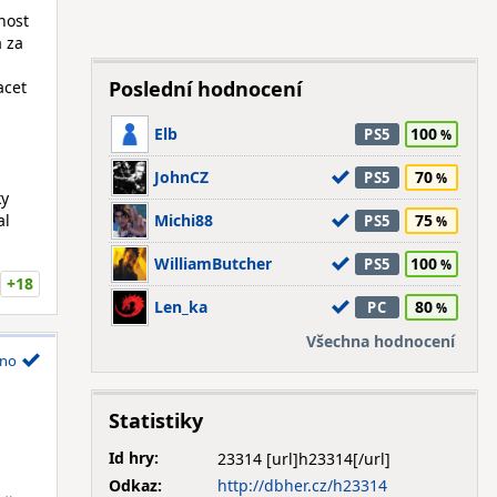
nost
a za
n
Poslední hodnocení
acet
Elb
100
PS5
JohnCZ
70
PS5
ky
al
Michi88
75
PS5
WilliamButcher
100
PS5
+18
Len_ka
80
PC
Všechna hodnocení
no
Statistiky
Id hry:
23314
Odkaz:
http://dbher.cz/h23314