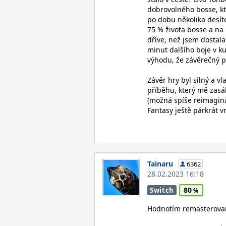
dobrovolného bosse, kt
po dobu několika desít
75 % života bosse a na
dříve, než jsem dostal
minut dalšího boje v ku
výhodu, že závěrečný p
Závěr hry byl silný a v
příběhu, který mě zasáh
(možná spíše reimagina
Fantasy ještě párkrát v
Tainaru
6362
28.02.2023 16:18
80
Switch
Hodnotím remasterovan