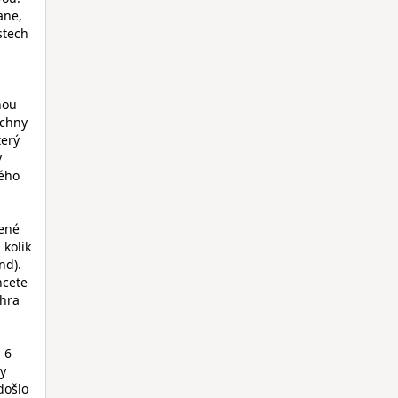
ane,
stech
hou
echny
terý
v
ného
řené
 kolik
nd).
hcete
 hra
 6
ly
došlo