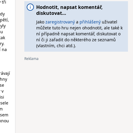
 tři
Hodnotit, napsat komentář,
diskutovat…
kdy
pětí,
Jako
zaregistrovaný
a
přihlášený
uživatel
yly
můžete tuto hru nejen ohodnotit, ale také k
mu
ní případně napsat komentář, diskutovat o
tak
ní či ji zařadit do některého ze seznamů
ry.
(vlastním, chci atd.).
í na
rávají
chny
 se
 v
isi
esele
ém
 jsem
ěknou
i