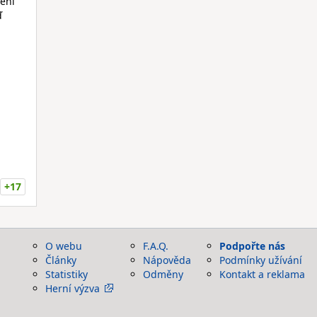
lení
ď
+17
O webu
F.A.Q.
Podpořte nás
Články
Nápověda
Podmínky užívání
Statistiky
Odměny
Kontakt a reklama
Herní výzva