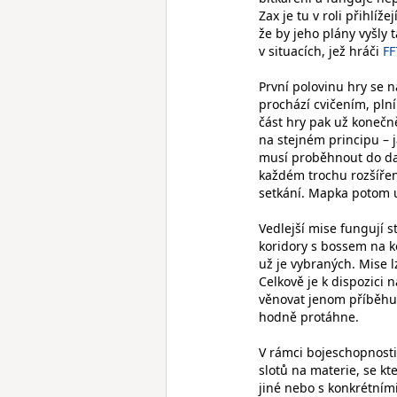
Zax je tu v roli přihlíž
že by jeho plány vyšly 
v situacích, jež hráči
FF
První polovinu hry se 
prochází cvičením, plní
část hry pak už konečně
na stejném principu – j
musí proběhnout do dal
každém trochu rozšíře
setkání. Mapka potom u
Vedlejší mise fungují s
koridory s bossem na ko
už je vybraných. Mise l
Celkově je k dispozici 
věnovat jenom příběhu,
hodně protáhne.
V rámci bojeschopnosti 
slotů na materie, se kte
jiné nebo s konkrétními 