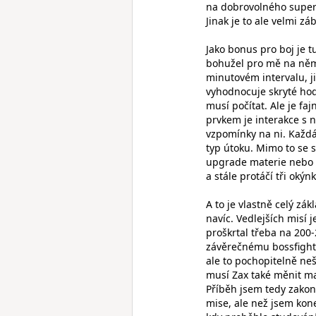
na dobrovolného superb
Jinak je to ale velmi 
Jako bonus pro boj je t
bohužel pro mě na něm 
minutovém intervalu, j
vyhodnocuje skryté hodn
musí počítat. Ale je f
prvkem je interakce s n
vzpomínky na ni. Každ
typ útoku. Mimo to se 
upgrade materie nebo 
a stále protáčí tři okýn
A to je vlastně celý zá
navíc. Vedlejších misí 
proškrtal třeba na 200-
závěrečnému bossfight
ale to pochopitelně ne
musí Zax také měnit ma
Příběh jsem tedy zakon
mise, ale než jsem kone