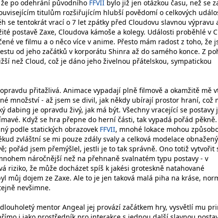
, že po odehrání původního
FFVII
bylo již jen otázkou času, než se 
ouvisejícím titulům rozšiřujícím hlubší povědomí o celkových událo
ěh se tentokrát vrací o 7 let zpátky před Cloudovu slavnou výpravu 
ité postavě Zaxe, Cloudova kámoše a kolegy. Události proběhlé v Cr
čené ve filmu a o něco více v anime. Přesto mám radost z toho, že 
estu od jeho začátků v korporátu Shinra až do samého konce. Z po
ižší než Cloud, což je dáno jeho živelnou přátelskou, sympatickou
 opravdu přitažlivá. Animace vypadají plně filmově a okamžitě mě v
šné množství - až jsem se divil, jak někdy ubírají prostor hraní, což 
ký dabing je opravdu živý, jak má být. Všechny vracející se postavy 
mavé. Když se hra přepne do herní části, tak vypadá pořád pěkně.
ný podle statických obrazovek
FFVII
, mnohé lokace mohou způsobo
někud zvláštní se mi pouze zdály svaly a celková modelace obnažen
; pořád jsem přemýšlel, jestli je to tak správně. Ono totiž vytvořit 
mnohem náročnější než na přehnaně svalnatém typu postavy - v
á riziko, že může docházet spíš k jakési groteskně natahované
yl můj dojem ze Zaxe. Ale to je jen taková malá piha na kráse, nor
 stejně nevšimne.
 dlouholetý mentor Angeal jej provází začátkem hry, vysvětlí mu pr
římo i jako prostředník pro interakce s jednou další slavnou posta