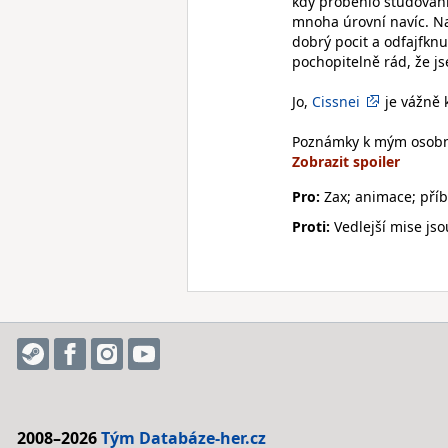
kdy proběhlo studování 
mnoha úrovní navíc. N
dobrý pocit a odfajfknu
pochopitelně rád, že jse
Jo,
Cissnei
je vážně 
Poznámky k mým osob
Pro:
Zax; animace; pří
Proti:
Vedlejší mise jso
2008–2026
Tým Databáze-her.cz