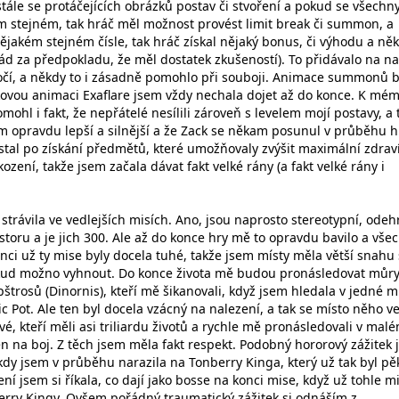
ále se protáčejících obrázků postav či stvoření a pokud se všechny
om stejném, tak hráč měl možnost provést limit break či summon, a
ějakém stejném čísle, tak hráč získal nějaký bonus, či výhodu a ně
řád za předpokladu, že měl dostatek zkušeností). To přidávalo na na
očí, a někdy to i zásadně pomohlo při souboji. Animace summonů b
akovou animaci Exaflare jsem vždy nechala dojet až do konce. K mé
mohl i fakt, že nepřátelé nesílili zároveň s levelem mojí postavy, a 
em opravdu lepší a silnější a že Zack se někam posunul v průběhu h
astal po získání předmětů, které umožňovaly zvýšit maximální zdrav
ození, takže jsem začala dávat fakt velké rány (a fakt velké rány i
strávila ve vedlejších misích. Ano, jsou naprosto stereotypní, odeh
storu a je jich 300. Ale až do konce hry mě to opravdu bavilo a vše
nci už ty mise byly docela tuhé, takže jsem místy měla větší snahu
ud možno vyhnout. Do konce života mě budou pronásledovat můry
štrosů (Dinornis), kteří mě šikanovali, když jsem hledala v jedné m
 Pot. Ale ten byl docela vzácný na nalezení, a tak se místo něho v
ové, kteří měli asi triliardu životů a rychle mě pronásledovali v mal
en na boj. Z těch jsem měla fakt respekt. Podobný hororový zážitek
 kdy jsem v průběhu narazila na Tonberry Kinga, který už tak byl p
ní jsem si říkala, co dají jako bosse na konci mise, když už tohle m
berry Kingy. Ovšem pořádný traumatický zážitek si odnáším z