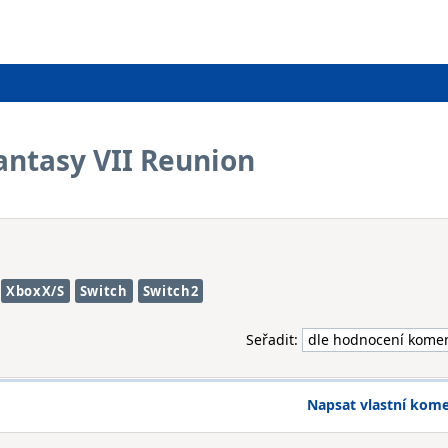
Fantasy VII Reunion
XboxX/S
Switch
Switch2
Seřadit:
Napsat vlastní kom