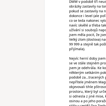
DMW v podobě tří neust
obrázky zastavily na t
pokud se zastavily na n
dokonce i level (ale po
co se teda nakonec vyt
navíc skvělé a třeba t
užívání si soubojů napo
jsem měla pocit, že js
Velký zlom (doslova) n
99 999 a stejně tak pošk
přijímala).
Nejvíc herní doby jsem 
se ve stále stejném pro
jsem je odehrála. Ke ko
některým setkáním pok
podobě za...tracených p
nepřítele jménem Magic
objevovali tihle pštros
prostoru, který byl urč
si odnesla z jiné mise,
osinou a po jeho poraže
stálo v cestě? Dva Ton