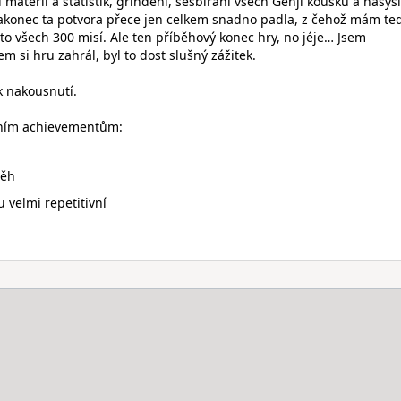
materií a statistik, grindění, sesbírání všech Genji kousků a nasys
akonec ta potvora přece jen celkem snadno padla, z čehož mám te
to všech 300 misí. Ale ten příběhový konec hry, no jéje… Jsem
m si hru zahrál, byl to dost slušný zážitek.
k nakousnutí.
ním achievementům:
běh
u velmi repetitivní