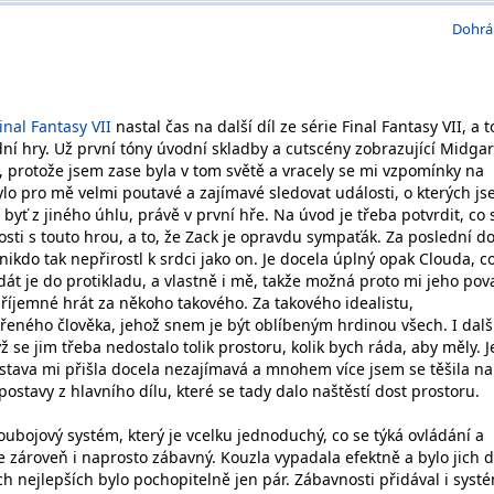
Dohrá
inal Fantasy VII
nastal čas na další díl ze série Final Fantasy VII, a t
ní hry. Už první tóny úvodní skladby a cutscény zobrazující Midga
, protože jsem zase byla v tom světě a vracely se mi vzpomínky na
Bylo pro mě velmi poutavé a zajímavé sledovat události, o kterých j
 byť z jiného úhlu, právě v první hře. Na úvod je třeba potvrdit, co 
osti s touto hrou, a to, že Zack je opravdu sympaťák. Za poslední d
ikdo tak nepřirostl k srdci jako on. Je docela úplný opak Clouda, co
dát je do protikladu, a vlastně i mě, takže možná proto mi jeho po
příjemné hrát za někoho takového. Za takového idealistu,
řeného člověka, jehož snem je být oblíbeným hrdinou všech. I dalš
ž se jim třeba nedostalo tolik prostoru, kolik bych ráda, aby měly. 
stava mi přišla docela nezajímavá a mnohem více jsem se těšila na
stavy z hlavního dílu, které se tady dalo naštěstí dost prostoru.
ubojový systém, který je vcelku jednoduchý, co se týká ovládání a
je zároveň i naprosto zábavný. Kouzla vypadala efektně a bylo jich 
ěch nejlepších bylo pochopitelně jen pár. Zábavnosti přidával i syst