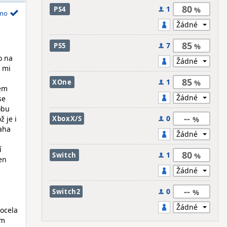
80
1
PS4
no
85
7
PS5
o na
r mi
85
1
XOne
sem
se
obu
--
0
ž je i
XboxX/S
vaha
í
80
1
Switch
Jen
--
0
Switch2
docela
ém