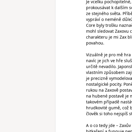
Je vcelku pochopitelné
prokousávat k dalším s
ze stejného světa. Příb
vypráví o neméně důlež
Core byly trošku nazna
mohl sledovat Zaxovu c
charakteru je mi Zax bl
povahou.
Vizuálně je pro mě hra
navíc je jich ve hře slu
určitě nevadilo. Japons
vlastním způsobem zají
je precizně vymodelova
nostalgické pocity. Po
rukou na Zaxově postavě
na hubené postavě je 
takovém případě nastáv
hrudkovité gumě, což b
člověk si toho nejspíš
A o co tedy jde – Zaxův
bitkaření a funguje nep