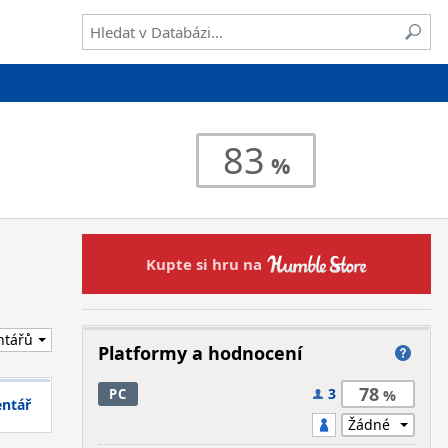
83
Kupte si hru na
Platformy a hodnocení
78
3
PC
entář