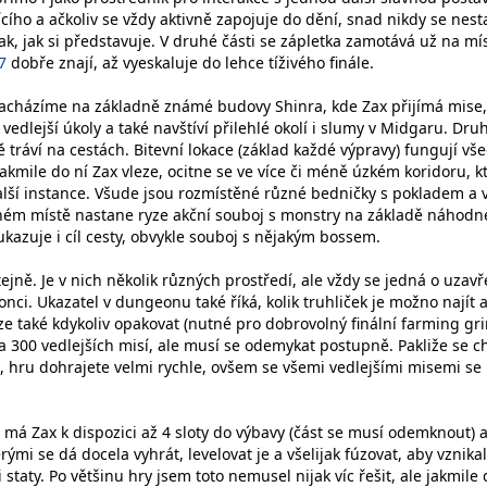
ejícího a ačkoliv se vždy aktivně zapojuje do dění, snad nikdy se nest
tak, jak si představuje. V druhé části se zápletka zamotává už na mí
7
dobře znají, až vyeskaluje do lehce tíživého finále.
nacházíme na základně známé budovy Shinra, kde Zax přijímá mise,
 vedlejší úkoly a také navštíví přilehlé okolí i slumy v Midgaru. Dru
 tráví na cestách. Bitevní lokace (základ každé výpravy) fungují vš
akmile do ní Zax vleze, ocitne se ve více či méně úzkém koridoru, k
ší instance. Všude jsou rozmístěné různé bedničky s pokladem a 
ném místě nastane ryze akční souboj s monstry na základě náhod
kazuje i cíl cesty, obvykle souboj s nějakým bossem.
tejně. Je v nich několik různých prostředí, ale vždy se jedná o uzav
nci. Ukazatel v dungeonu také říká, kolik truhliček je možno najít a
ze také kdykoliv opakovat (nutné pro dobrovolný finální farming gri
na 300 vedlejších misí, ale musí se odemykat postupně. Pakliže se c
 hru dohrajete velmi rychle, ovšem se všemi vedlejšími misemi se
má Zax k dispozici až 4 sloty do výbavy (část se musí odemknout) a
rými se dá docela vyhrát, levelovat je a všelijak fúzovat, aby vznika
staty. Po většinu hry jsem toto nemusel nijak víc řešit, ale jakmile 