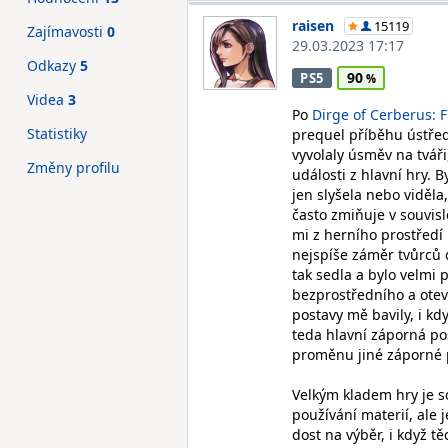
raisen
15119
Zajímavosti
0
29.03.2023 17:17
Odkazy
5
90
PS5
Videa
3
Po
Dirge of Cerberus: F
Statistiky
prequel příběhu ústřed
vyvolaly úsměv na tváři
Změny profilu
události z hlavní hry. 
jen slyšela nebo viděla,
často zmiňuje v souvisl
mi z herního prostředí n
nejspíše záměr tvůrců 
tak sedla a bylo velmi 
bezprostředního a otev
postavy mě bavily, i kdy
teda hlavní záporná po
proměnu jiné záporné po
Velkým kladem hry je so
používání materií, ale 
dost na výběr, i když t