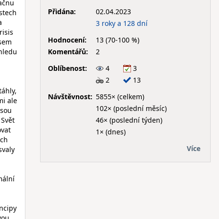
začnu
Přidána:
02.04.2023
stech
a
3 roky a 128 dní
isis
Hodnocení:
13 (70-100 %)
jsem
Komentářů:
2
hledu
Oblíbenost:
4
3
2
13
táhly,
Návštěvnost:
5855× (celkem)
mi ale
102× (poslední měsíc)
jsou
46× (poslední týden)
 Svět
vat
1× (dnes)
ých
Více
svaly
mální
incipy
vou.