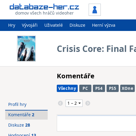
domov všech hráčů videoher
Hry
Vývojáři
Uživatelé
Diskuze
Herní výzva
Crisis Core: Final 
Komentáře
Všechny
PC
PS4
PS5
XOne
Profil hry
Komentáře
2
Diskuze
28
Hodnocení
13