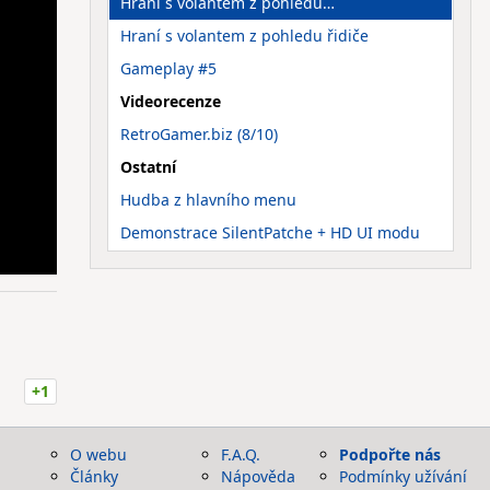
Hraní s volantem z pohledu…
Hraní s volantem z pohledu řidiče
Gameplay #5
Videorecenze
RetroGamer.biz (8/10)
Ostatní
Hudba z hlavního menu
Demonstrace SilentPatche + HD UI modu
+1
O webu
F.A.Q.
Podpořte nás
Články
Nápověda
Podmínky užívání