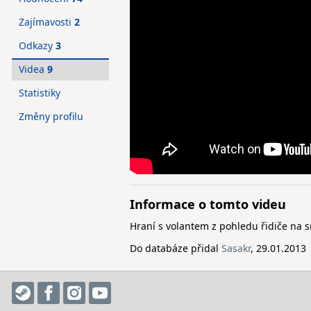
Zajímavosti
2
Odkazy
3
Videa
9
Statistiky
Změny profilu
Informace o tomto videu
Hraní s volantem z pohledu řidiče na 
Do databáze přidal
Sasakr
, 29.01.2013