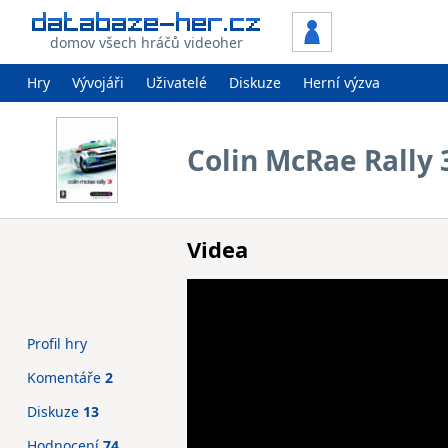
domov všech hráčů videoher
Hry
Vývojáři
Uživatelé
Diskuze
Herní výzva
Colin McRae Rally 
Videa
Profil hry
Komentáře
2
Diskuze
13
Hodnocení
74