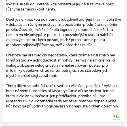
Vydává se tak do Bretaně, kde odstartuje její další zajímavá pouť
různými zeměmi i kontinenty.
Opět jde o klasickou point-and-click adventuru, jejíž hlavní náplň tkví
v debatách s různými postavami, používáním předmětů či plněním
puzzlů. Obecně je většina úkolů logická a jednoduchá, takže hra
celkem rychle odsýpá. A po trochu pozvolnějším úvodu nabíhá i
zajímavých historických pozadí, jejichž prezentace je pojata
mnohem zajímavější formou, než v předchozím díle.
Přestože má hra tradiční nedostatky, které známe z ostatních her
tohoto studia – jednoduchost, mnohdy nesmyslné a nicneříkající
dialogy, občasné nelogičnosti a nereálné chování postav, pro
milovníky detektivních adventur pátrajících po starodávných
mystérií určitě stojí za zahrání.
Tímto dílem se bohužel také uzavřela celá série, později už vyšla jen
hra s názvem Chronicles of Mystery: Curse of the Ancient Temple,
která je ale ve skutečnosti jen předělávkou prvního dílu pro
Nintendo DS. Sourozenecká série Art of Murder pak dopadla ještě
hůř, když na původní trilogii navázaly bohapusté hidden object hry.
+15