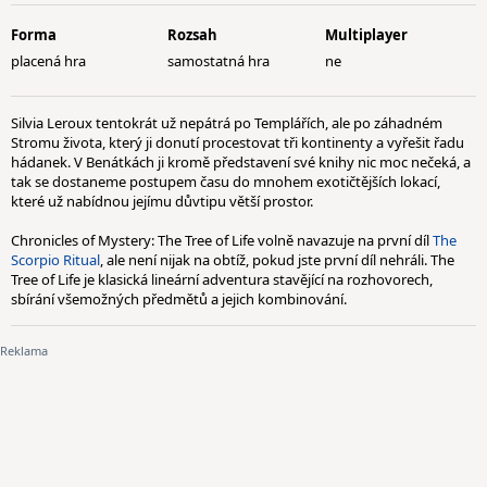
Forma
Rozsah
Multiplayer
placená hra
samostatná hra
ne
Silvia Leroux tentokrát už nepátrá po Templářích, ale po záhadném
Stromu života, který ji donutí procestovat tři kontinenty a vyřešit řadu
hádanek. V Benátkách ji kromě představení své knihy nic moc nečeká, a
tak se dostaneme postupem času do mnohem exotičtějších lokací,
které už nabídnou jejímu důvtipu větší prostor.
Chronicles of Mystery: The Tree of Life volně navazuje na první díl
The
Scorpio Ritual
, ale není nijak na obtíž, pokud jste první díl nehráli. The
Tree of Life je klasická lineární adventura stavějící na rozhovorech,
sbírání všemožných předmětů a jejich kombinování.