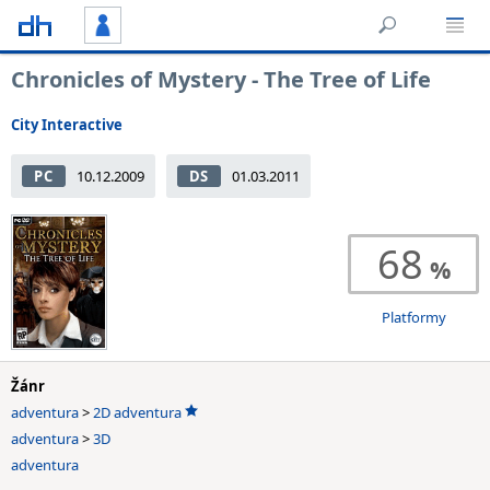
Chronicles of Mystery - The Tree of Life
City Interactive
PC
10.12.2009
DS
01.03.2011
68
Platformy
Žánr
adventura
>
2D adventura
adventura
>
3D
adventura