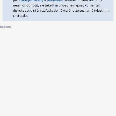
Jako
zaregistrovaný
a
přihlášený
uživatel můžete tuto hru
nejen ohodnotit, ale také k ní případně napsat komentář,
diskutovat o ní či ji zařadit do některého ze seznamů (vlastním,
chci atd.).