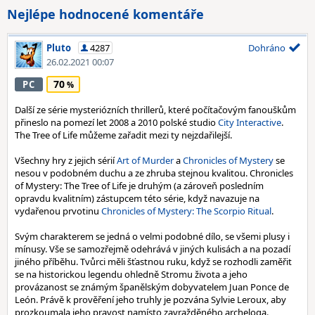
Nejlépe hodnocené komentáře
Pluto
4287
Dohráno
26.02.2021 00:07
70
PC
Další ze série mysteriózních thrillerů, které počítačovým fanouškům
přineslo na pomezí let 2008 a 2010 polské studio
City Interactive
.
The Tree of Life můžeme zařadit mezi ty nejzdařilejší.
Všechny hry z jejich sérií
Art of Murder
a
Chronicles of Mystery
se
nesou v podobném duchu a ze zhruba stejnou kvalitou. Chronicles
of Mystery: The Tree of Life je druhým (a zároveň posledním
opravdu kvalitním) zástupcem této série, když navazuje na
vydařenou prvotinu
Chronicles of Mystery: The Scorpio Ritual
.
Svým charakterem se jedná o velmi podobné dílo, se všemi plusy i
mínusy. Vše se samozřejmě odehrává v jiných kulisách a na pozadí
jiného příběhu. Tvůrci měli šťastnou ruku, když se rozhodli zaměřit
se na historickou legendu ohledně Stromu života a jeho
provázanost se známým španělským dobyvatelem Juan Ponce de
León. Právě k prověření jeho truhly je pozvána Sylvie Leroux, aby
prozkoumala jeho pravost namísto zavražděného archeloga.