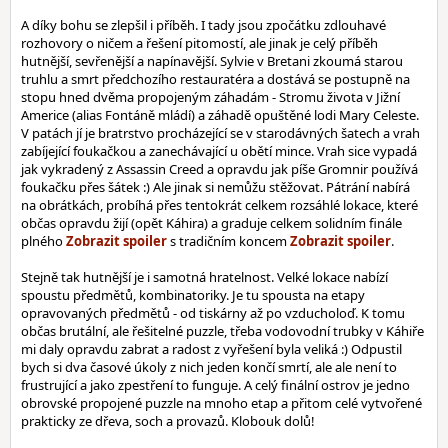
A díky bohu se zlepšil i příběh. I tady jsou zpočátku zdlouhavé
rozhovory o ničem a řešení pitomostí, ale jinak je celý příběh
hutnější, sevřenější a napínavější. Sylvie v Bretani zkoumá starou
truhlu a smrt předchozího restauratéra a dostává se postupně na
stopu hned dvěma propojeným záhadám - Stromu života v Jižní
Americe (alias Fontáně mládí) a záhadě opuštěné lodi Mary Celeste.
V patách jí je bratrstvo procházející se v starodávných šatech a vrah
zabíjející foukačkou a zanechávající u obětí mince. Vrah sice vypadá
jak vykradený z Assassin Creed a opravdu jak píše Gromnir používá
foukačku přes šátek :) Ale jinak si nemůžu stěžovat. Pátrání nabírá
na obrátkách, probíhá přes tentokrát celkem rozsáhlé lokace, které
občas opravdu žijí (opět Káhira) a graduje celkem solidním finále
plného
s tradičním koncem
.
Stejně tak hutnější je i samotná hratelnost. Velké lokace nabízí
spoustu předmětů, kombinatoriky. Je tu spousta na etapy
opravovaných předmětů - od tiskárny až po vzducholoď. K tomu
občas brutální, ale řešitelné puzzle, třeba vodovodní trubky v Káhiře
mi daly opravdu zabrat a radost z vyřešení byla veliká :) Odpustil
bych si dva časové úkoly z nich jeden končí smrtí, ale ale není to
frustrující a jako zpestření to funguje. A celý finální ostrov je jedno
obrovské propojené puzzle na mnoho etap a přitom celé vytvořené
prakticky ze dřeva, soch a provazů. Klobouk dolů!