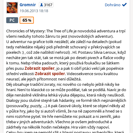
Gromnir
3167
Dohráno
19.06.2013 18:18
65
PC
Chronicles of Mystery: The Tree of Life je novodobá adventura a trpí
všemi neduhy tohoto žánru to jest (novovdobých adventur).
U adventur na grafice tolik nezáleží, ale záleží na detailech (pokud
tedy nehledáte nějaký pidi předmět schovaný v překrývajících se
pixelech :) , což zde naštěstí nehrozí) . Hl. Postavu Silvia Leroux, když
necháte jen tak stát, tak se motá jak po deseti pivech a flašce vodky
k tomu. Nebp třeba padouch, který používá foukačku se šátkem
přes pusu
, jo a pak ti obří ptáci velcí jak popelnice
střední velikosti
. Videosekvence svou kvalitou
neurazí, ale jejich přítomnost není důležitá.
Děj obsahuje tradiční zvraty, nic nového co nebylo ještě nikdy ke
hraní. Není to klasické co se může podělat, tak se podělá. Navíc je do
děje nenásilně vklíněna lehká výuka dějepisu, která nikdy neuškodí.
Dialogy jsou slušné stejně tak hádanky, ve formě těch nejznámějších
(posouvačky, puzzly, ...) A pak časové úkoly, které se objeví někdy až
v půlce hry, jako by si autoři všimli, že na ně zapomněli a hned se s
nimi roztrhne pytel. Ve hře nemůžete nic pokazit a ni zemřít, jako
třeba v jiných adventurách. Všechno je ovšem jednoduché a
zádrhely na několik hodin nečekejte. Hra vám vždy napoví.
Celou hru jsem se nemohl sžít s hlavní postavou archeoložky, která