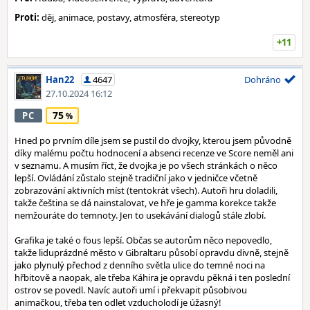
Proti:
děj, animace, postavy, atmosféra, stereotyp
+11
Han22
4647
Dohráno
27.10.2024 16:12
75
PC
Hned po prvním díle jsem se pustil do dvojky, kterou jsem původně
díky malému počtu hodnocení a absenci recenze ve Score neměl ani
v seznamu. A musím říct, že dvojka je po všech stránkách o něco
lepší. Ovládání zůstalo stejně tradiční jako v jedničce včetně
zobrazování aktivních míst (tentokrát všech). Autoři hru doladili,
takže čeština se dá nainstalovat, ve hře je gamma korekce takže
nemžouráte do temnoty. Jen to usekávání dialogů stále zlobí.
Grafika je také o fous lepší. Občas se autorům něco nepovedlo,
takže liduprázdné město v Gibraltaru působí opravdu divně, stejně
jako plynulý přechod z denního světla ulice do temné noci na
hřbitově a naopak, ale třeba Káhira je opravdu pěkná i ten poslední
ostrov se povedl. Navíc autoři umí i překvapit působivou
animačkou, třeba ten odlet vzducholodí je úžasný!