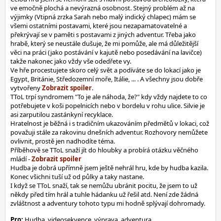
ve emočně plochá a nevýrazná osobnost. Stejný problém až na
výjimky (Vtipná zrzka Sarah nebo malý indický chlapec) mám se
všemi ostatními postavami, které jsou nezapamatovatelné a
překrývají se v paměti s postavami z jiných adventur. Třeba jako
hrabě, který se neustále dušuje, že mi pomůže, ale má důležitější
věci na práci (jako postávání v kajutě nebo posedávání na lavičce)
takže nakonec jako vždy vše odedřete vy.
Ve hře procestujete skoro celý svět a podíváte se do lokací jako je
Egypt, Británie, Středozemní moře, Itálie, ... . A všechny jsou dobře
vytvořeny
.
TToL trpí syndromem "To je ale náhoda, že?" kdy vždy najdete to co
potřebujete v koši popelnicích nebo v bordelu v rohu ulice. Silvie je
asi zarputilou zastánkyní recyklace.
Hratelnost je běžná i s tradičním ukazováním předmětů v lokaci, což
považuji stále za rakovinu dnešních adventur. Rozhovory nemůžete
ovlivnit, prostě jen nadhodíte téma.
Příběhově se TToL snaží jít do hloubky a probírá otázku věčného
mládí -
Hudba je dobrá upřímně jsem ještě nehrál hru, kde by hudba kazila.
Konec všichni tuší už od půlky a taky nastane.
I když se TToL snaží, tak se nemůžu ubránit pocitu, že jsem to už
někdy před tím hrál a tuhle hádanku už řešil atd. Není zde žádná
zvláštnost a adventury tohoto typu mi hodně splývají dohromady.
Pro:
Hudba, videosekvence, výprava, adventura