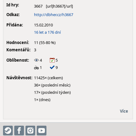
Id hry:
3667
Odkaz:
http://dbher.cz/h3667
Přidána:
15.02.2010
16 let a 176 dní
Hodnocení:
11 (55-80 %)
Komentářů:
3
Oblíbenost:
4
5
1
9
Návštěvnost:
11425× (celkem)
36× (poslední měsíc)
17× (poslední týden)
1× (dnes)
Více