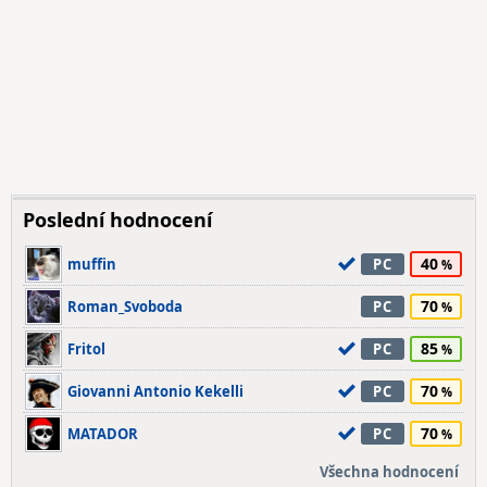
Poslední hodnocení
40
muffin
PC
70
Roman_Svoboda
PC
85
Fritol
PC
70
Giovanni Antonio Kekelli
PC
70
MATADOR
PC
Všechna hodnocení