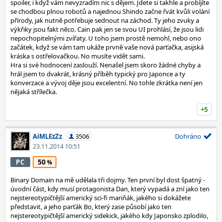
spoiler, i když vám nevyzradím nic s dějem. Jdete si takhle a probíjíte
se chodbou plnou robotů a najednou Shindo začne řvát kvůli volání
přírody, jak nutně potřebuje sednout na záchod. Ty jeho zvuky a
výkřiky jsou fakt něco. Cain pak jen se svou UI prohlásí, že jsou lidi
nepochopitelnými zvířaty. U toho jsem prostě nemohl, nebo ono
začátek, když se vám tam ukáže prvně vaše nová parťačka, asijská
kráska s ostřelovačkou. No musíte vidět sami.
Hra si své hodnocení zaslouží. Nenašel jsem skoro žádné chyby a
hrál jsem to dvakrát, krásný příběh typický pro Japonce a ty
konverzace a vývoj děje jsou excelentní. No tohle zkrátka není jen
nějaká střílečka.
+5
AiMLEzZz
3506
Dohráno
23.11.2014 10:51
50
PC
Binary Domain na mě udělala tři dojmy. Ten první byl dost špatný -
úvodní část, kdy musí protagonista Dan, který vypadá a zní jako ten
nejstereotypičtější americký sci-fi mariňák, jakého si dokážete
představit, a jeho parťák Bo, který zase působí jako ten
nejstereotypičtější americký sidekick, jakého kdy Japonsko zplodilo,