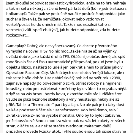
jsem zkoušel odpovídat sarkasticky/ironicky, jenže na to hra nehraje
a tak mi šel u některých členů level párkrát dolů (kór v jedné situaci s
holkama):D. Takže pak se poslušně naučíte poslušně odpovídat jako
suchar a štve vás, že nemůžete jokovat nebo vzdorovat
veliteli/poslat ho do oněch míst. Takže moc nezáleží koho si
vezmete(kvůli "spešl ebilitýs"), jak budete odpovídat, zda budete
rozkazovat....
Gameplay? Dobrý, ale ne vyšperkovaný. Co chcete převratného
vymyslet na cover TPS? No nic moc...takže hra se až na výjimky
ovládá dobře, jako každá druhá TPS. Otáčení je občas divné, ale spíš
mne štvalo čas od času automatické přilepování, pokud jsem byl u
objektu blízko, naštěstí to udělá jen párkrát a není to průser jako v
Operation Raccoon City. Možná bych ocenil otevřenější lokace, ale i
tak se to hrálo dobře. Hra nabízí skvělý pohled na svět roku 2080,
zajímavé nápady do povedeného sci-fi. Střílet roboty na nejmenší
kousíčky, nebo jim ustřelovat končetiny bylo vůbec to nejzábavnější.
Když se na vás hrnou hordy kovu, z kterého mile rádi uděláte šrot.
Všude se plazí beznohé skeletony a vlny neustávají, někdy ale až
příliš. Tahle ta "Terminator" part byla fajn. No ale pak je tu taky dost
velká a podstatná část ala "Transformers". Kdo hrál demo, asi ví.
Zkrátka velké 2+ nohé vysoké monstra. Ono by to bylo i zábavné,
jenže bossáci většinou chodí za vámi, pak na vás letí rakety ze všech
stran, oléčíte se, ale než se stačíte zvednout, máte tam další,
případně provede fyzický útok. Tyhle souboje jsou tak spíše otravné