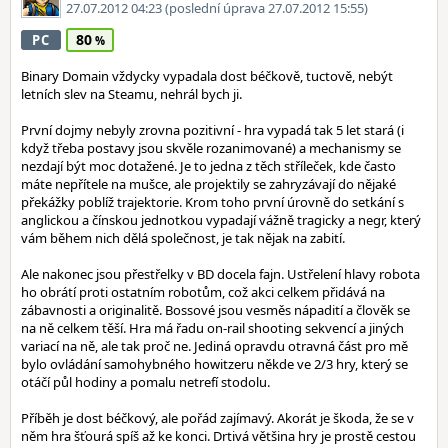
27.07.2012 04:23
(poslední úprava 27.07.2012 15:55)
80
PC
Binary Domain vždycky vypadala dost béčkově, tuctově, nebýt
letních slev na Steamu, nehrál bych ji.
První dojmy nebyly zrovna pozitivní - hra vypadá tak 5 let stará (i
když třeba postavy jsou skvěle rozanimované) a mechanismy se
nezdají být moc dotažené. Je to jedna z těch stříleček, kde často
máte nepřítele na mušce, ale projektily se zahryzávají do nějaké
překážky poblíž trajektorie. Krom toho první úrovně do setkání s
anglickou a čínskou jednotkou vypadají vážně tragicky a negr, který
vám během nich dělá společnost, je tak nějak na zabití.
Ale nakonec jsou přestřelky v BD docela fajn. Ustřelení hlavy robota
ho obrátí proti ostatním robotům, což akci celkem přidává na
zábavnosti a originalitě. Bossové jsou vesměs nápadití a člověk se
na ně celkem těší. Hra má řadu on-rail shooting sekvencí a jiných
variací na ně, ale tak proč ne. Jediná opravdu otravná část pro mě
bylo ovládání samohybného howitzeru někde ve 2/3 hry, který se
otáčí půl hodiny a pomalu netrefí stodolu.
Příběh je dost béčkový, ale pořád zajímavý. Akorát je škoda, že se v
něm hra šťourá spíš až ke konci. Drtivá většina hry je prostě cestou