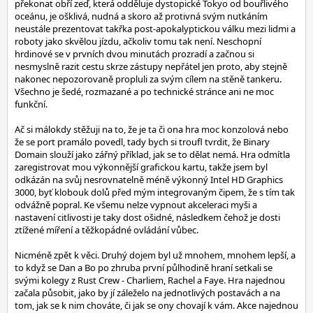
překonat obří zeď, která odděluje dystopické Tokyo od bouřlivého
oceánu, je ošklivá, nudná a skoro až protivná svým nutkáním
neustále prezentovat takřka post-apokalyptickou válku mezi lidmi a
roboty jako skvělou jízdu, ačkoliv tomu tak není. Neschopní
hrdinové se v prvních dvou minutách prozradí a začnou si
nesmyslně razit cestu skrze zástupy nepřátel jen proto, aby stejně
nakonec nepozorovaně propluli za svým cílem na stěně tankeru.
Všechno je šedé, rozmazané a po technické stránce ani ne moc
funkční.
Ač si málokdy stěžuji na to, že je ta či ona hra moc konzolová nebo
že se port pramálo povedl, tady bych si troufl tvrdit, že Binary
Domain slouží jako zářný příklad, jak se to dělat nemá. Hra odmítla
zaregistrovat mou výkonnější grafickou kartu, takže jsem byl
odkázán na svůj nesrovnatelně méně výkonný Intel HD Graphics
3000, byť klobouk dolů před mým integrovaným čipem, že s tím tak
odvážně popral. Ke všemu nelze vypnout akceleraci myši a
nastavení citlivosti je taky dost ošidné, následkem čehož je dosti
ztížené míření a těžkopádné ovládání vůbec.
Nicméně zpět k věci. Druhý dojem byl už mnohem, mnohem lepší, a
to když se Dan a Bo po zhruba první půlhodině hraní setkali se
svými kolegy z Rust Crew - Charliem, Rachel a Faye. Hra najednou
začala působit, jako by jí záleželo na jednotlivých postavách a na
tom, jak se k nim chováte, či jak se ony chovají k vám. Akce najednou