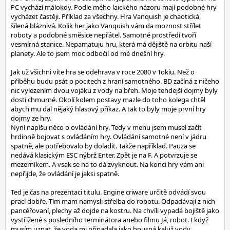
PC vychází málokdy. Podle mého laického názoru mají podobné hry
vycházet častěji. Příklad za všechny. Hra Vanquish je chaotická,
šílená bláznivá. Kolik her jako Vanquish vám da moznost střílet
roboty a podobné směsice nepřátel. Samotné prostředí tvoří
vesmírná stanice. Nepamatuju hru, která má dějiště na orbitu naší
planety. Ale to jsem moc odbočil od mé dnešní hry.
Jak už všichni víte hra se odehrava v roce 2080 v Tokiu. Než o
příběhu budu psát o pocitech z hraní samotného. BD začíná z ničeho
nic vylezením dvou vojáku z vody na břeh. Moje tehdejší dojmy byly
dosti chmurné. Okolí kolem postavy mazle do toho kolega chtěl
abych mu dal nějaký hlasový příkaz. A tak to byly moje první hry
dojmy ze hry.
Nyní napíšu něco o ovládání hry. Tedy v menu jsem musel začít
hrdinně bojovat s ovládáním hry. Ovládání samotné není v jádru
spatně, ale potřebovalo by doladit. Takže například. Pauza se
nedává klasickým ESC nýbrž Enter. Zpět je na F. A potvrzuje se
mezerníkem. A vsak se na to dá zvyknout. Na konci hry vám ani
nepřijde, že ovládání je jaksi spatně.
Ted je čas na prezentaci titulu. Engine criware určitě odvádí svou
prací dobře. Tím mam namysli střelba do robotu. Odpadávají z nich
pancéřovaní, plechy až dojde na kostru. Na chvíli vypadá bojiště jako
vystřižené s posledního terminátora anebo filmu Já, robot. I když
musím uznat, že voda mi připadala jako hnusná kaluž vody.