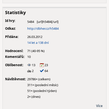
Statistiky
Id hry:
5484
Odkaz:
http://dbher.cz/h5484
Přidána:
26.03.2012
14 let a 138 dní
Hodnocení:
71 (40-95 %)
Komentářů:
10
Oblíbenost:
13
23
2
64
Návštěvnost:
29786× (celkem)
311× (poslední měsíc)
51× (poslední týden)
2× (dnes)
Více