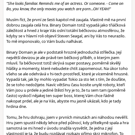
"She looks familiar. Reminds me of an actress. Or someone. - Come on
Bo, you know, the only movies you watch are porn...OH YEAH!"
Musím říct, že první ze šesti kapitol mě zaujala. Vlastně mě na první
dobrou zaujala celá hra. Binary Domain totiž vypadá jako třiáčková
záležitost a hned z kraje Vás oslní totální béčkovou atmosférou, že
kdyby se v hlavní roli objevil Steven Seagal, ani by Vás to neurazilo.
To mě imponovalo, co Vám budu nalhávat.
Binary Domain je ale v podstatě hrozně jednoduchá střílečka. Její
největší devizou je ale právě ten béčkový příběh, o kterým jsem
mluvil. Ta béčkovost totiž skrývá super postavy, poměrně skvělý
hlášky a momenty, které nebudete chtít zapomenout. Na úkor toho
všeho se ale odehrává v hi-tech prostředí, které je víceméně hnusné.
Vypadá tak, jak by mohlo vypadat Tokio za sto let s tím, že doufáte,
že se toho nedožijete. Navíc většinu času kosíte unylé roboty, kteří
Vám jsou u prdele a jediné štěstí hry je to, že tu sem tam (poměrně
často) vyskočí nějakej ten super boss, kterej Vám chce řádně
nakopat prdel, ale je na Vás, abyste mu jasně ukázali, kdo je tady
hrdina dne.
Tomu, že hru dohraju, jsem v prvních minutách ani náhodou nevěřil.
Hru jsem spustil někdy lehce před půlnocí, kdy přítelkyně spala a hra
samotná se mi hned v úvodu snažila vysvětlit, že jedna z její
vlastností je ta, že budu rozdávat rozkazy přímo skrz mikrofon. To