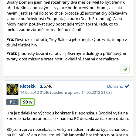
Binary Domain jsem měl rozehraný dva měsíce. Měl to být trénink
před dalšími japonskými – vysoce hodnocenými – hrami, ale fakt
nevím, jestli se mi do toho chce, protože už automaticky očekávám
japonskou úchylnost (Pragmata) a bizár (Death Stranding). Asi se
nikdy nesmí používat sudý počet jaderných zbraní. Teda, co to
melu... žádné zbraně hromadného ničení!
Pro:
Destrukce robotů, Troy Baker a jeho anglický přízvuk, tempo v
druhé třetině hry
Proti:
Japonský bizarní narativ s příšernými dialogy a příběhovými
zvraty, dost mizerná hratelnost i ovládání, špatná optimalizace
+8
Riotekk
5746
Dohráno
14.05.2012 01:46
(poslední úprava 14.05.2012 21:03)
90
PC
Hra je z dalekého východu konkrétně z Japonska. Původně vyšla na
konzole na konci února, ale k nám na PC dorazila až na konci dubna.
BD jsem zprvu neočekával s velkým nadšením ale až byla oznámena
na PC. Můj zájem o hru stoupl. Tak japonská hra tohoto typu kor na