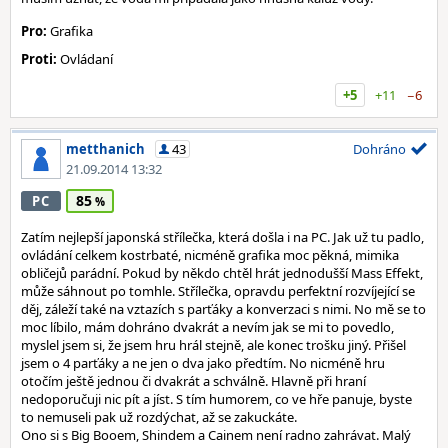
Pro:
Grafika
Proti:
Ovládaní
+5
+11
−6
metthanich
43
Dohráno
21.09.2014 13:32
85
PC
Zatím nejlepší japonská střílečka, která došla i na PC. Jak už tu padlo,
ovládání celkem kostrbaté, nicméně grafika moc pěkná, mimika
obličejů parádní. Pokud by někdo chtěl hrát jednodušší Mass Effekt,
může sáhnout po tomhle. Střílečka, opravdu perfektní rozvíjející se
děj, záleží také na vztazích s parťáky a konverzaci s nimi. No mě se to
moc líbilo, mám dohráno dvakrát a nevím jak se mi to povedlo,
myslel jsem si, že jsem hru hrál stejně, ale konec trošku jiný. Přišel
jsem o 4 parťáky a ne jen o dva jako předtím. No nicméně hru
otočím ještě jednou či dvakrát a schválně. Hlavně při hraní
nedoporučuji nic pít a jíst. S tím humorem, co ve hře panuje, byste
to nemuseli pak už rozdýchat, až se zakuckáte.
Ono si s Big Booem, Shindem a Cainem není radno zahrávat. Malý