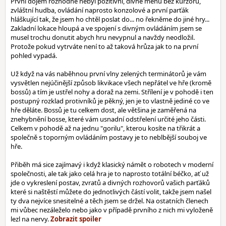
První dojem rozhodně nebyl pozitivní, divné menu bez kurzoru,
zvláštní hudba, ovládání naprosto konzolové a první parťák
hláškující tak, že jsem ho chtěl poslat do... no řekněme do jiné hry...
Zakladní lokace hloupá a ve spojení s divným ovládáním jsem se
musel trochu donutit abych hru nevypnul a navždy neodložil.
Protože pokud vytrváte není to až taková hrůza jak to na první
pohled vypadá.
Už když na vás naběhnou první vlny zelených terminátorů je vám
vysvětlen nejúčinější způsob likvikace všech nepřátel ve hře (kromě
bossů) a tím je ustřel nohy a doraž na zemi. Střílení je v pohodě i ten
postupný rozklad protivníků je pěkný, jen je to vlastně jediné co ve
hře děláte. Bossů je tu celkem dost, ale většina je zaměřená na
znehybnění bosse, které vám usnadní odstřelení určité jeho části.
Celkem v pohodě až na jednu "gorilu", kterou kosíte na třikrát a
společně s toporným ovládáním postavy je to neblbější souboj ve
hře.
Přiběh má sice zajímavý i když klasický námět o robotech v moderní
společnosti, ale tak jako celá hra je to naprosto totální béčko, ať už
jde o vykreslení postav, zvratů a divných rozhovorů vašich parťáků
které si naštěstí můžete do jednotlivých částí volit, takže jsem našel
ty dva nejvíce snesitelné a těch jsem se držel. Na ostatních členech
mi vůbec nezáleželo nebo jako v případě prvního z nich mi vyloženě
lezl na nervy.