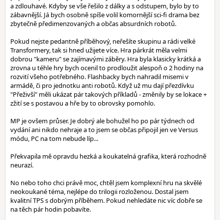
a zdlouhavé. Kdyby se vše řešilo z dálky a s odstupem, bylo by to
zábavnější. Já bych osobně spíše volil komornější sci-fi drama bez
zbytečně předimenzovaných a občas absurdních robotů.
Pokud nejste pedantně příběhový, neřešíte skupinu a rádi velké
Transformery, tak si hned užijete více. Hra párkrát měla velmi
dobrou "kameru" se zajímavými záběry. Hra byla klasicky krátká a
zrovna u téhle hry bych ocenil to prodloužit alespoň o 2 hodiny na
rozvití všeho potřebného. Flashbacky bych nahradil misemi v
armádě, či pro jednotku anti robotů. Když už mu dají přezdívku
"Přeživší" měli ukázat pár takových příkladů - změnily by se lokace +
zžití se s postavou a hře by to obrovsky pomohlo.
MP je ovšem průser. Je dobrý ale bohužel ho po pár týdnech od
vydání ani nikdo nehraje a to jsem se občas připojil jen ve Versus
módu, PC na tom nebude líp...
Překvapila mě opravdu hezká a koukatelná grafika, která rozhodně
neurazí.
No nebo toho chci právě moc, chtěl jsem komplexní hru na skvělé
neokoukané téma, nejlépe do trilogii rozloženou. Dostal jsem
kvalitní TPS s dobrým příběhem. Pokud nehledáte nic víc dobře se
na těch pár hodin pobavíte.