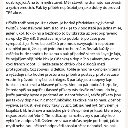
odzbrojující. A na tom měli stavět. Měli stavět na dramatu, surovosti
a ryzích emocích. Pak by příběh nepůsobil jen jako dobrý doprovod
TPS akce.
Příběh totiž není použit s citem, je hodně předvídatelný(i včetně
twistů), představoval jsem si to jinak. Je to v podstatě jen jedna mise,
jeden úkol, Tokio- no a běž(nebo to byl zkrátka už předpřipraveno
na epický 2hý díl). S postavami je to podobné, po čase jsou
sympatičtí, jenže volba parťáků pro misi s navyšujícím se počtem
rozmělní pocit, že aspoň jednoho trochu znáte. Beztak každý ze
začátku bude chodit s holkama a pak případně si nechá Faye(je fajn,
že nejpříjemnější side kick je Číňanka) a doplní ho Cainem(btw moc
cool french robot! :). Takže zase to chtělo více dialogů mezi
protagonisty. Což souvisí i s délkou, tohle je hodně komplexní téma
a vyžaduje si to hodně prostoru na příběh a postavy, proto se zase
vracím k původní myšlence trilogie. S parťáky jsou spojeny fajn
funkce - trust level a hlasové příkazy. Mno po pár hodinách zjistíte,
že teda spíš na papíře. Hlasové příkazy vás skvěle vtáhnou do hry,
jenže parťáky byste v podstatě ani nepotřebovali, takže příkazy jsou
jen takový doplněk, nic moc funkčního, taktická hra to není. Z čehož
vyplivá, že trust level nebyl taky využit, tak jak měl být. Smyslem je
loajalita k hl. hrdinovi a následné plnění/neplnění příkazů, které tedy
nejsou zcela potřebné. Tím odkazuji na rozhovory s parťáky, kde
vybíráte z odpovědí. Ovšem ze situace občas nejde pochopit, jak to
myslí nebo jsou některé odpovědi absolutně se nehodící. No pak