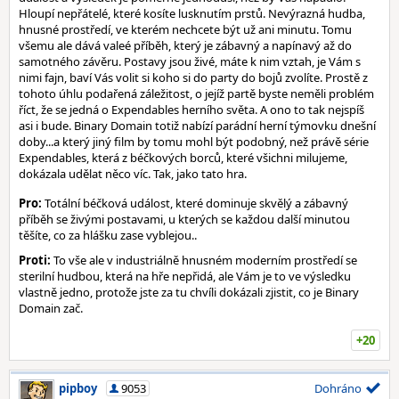
Hloupí nepřátelé, které kosíte lusknutím prstů. Nevýrazná hudba,
hnusné prostředí, ve kterém nechcete být už ani minutu. Tomu
všemu ale dává valeé příběh, který je zábavný a napínavý až do
samotného závěru. Postavy jsou živé, máte k nim vztah, je Vám s
nimi fajn, baví Vás volit si koho si do party do bojů zvolíte. Prostě z
tohoto úhlu podařená záležitost, o jejíž partě byste neměli problém
říct, že se jedná o Expendables herního světa. A ono to tak nejspíš
asi i bude. Binary Domain totiž nabízí parádní herní týmovku dnešní
doby...a který jiný film by tomu mohl být podobný, než právě série
Expendables, která z béčkových borců, které všichni milujeme,
dokázala udělat něco víc. Tak, jako tato hra.
Pro:
Totální béčková událost, které dominuje skvělý a zábavný
příběh se živými postavami, u kterých se každou další minutou
těšíte, co za hlášku zase vyblejou..
Proti:
To vše ale v industriálně hnusném moderním prostředí se
sterilní hudbou, která na hře nepřidá, ale Vám je to ve výsledku
vlastně jedno, protože jste za tu chvíli dokázali zjistit, co je Binary
Domain zač.
+20
pipboy
9053
Dohráno