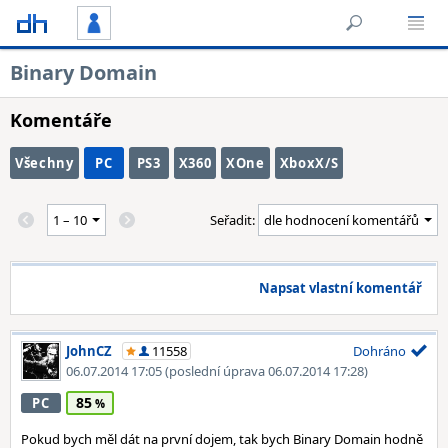
Binary Domain
Komentáře
Všechny
PC
PS3
X360
XOne
XboxX/S
Seřadit:
Napsat vlastní komentář
JohnCZ
11558
Dohráno
06.07.2014 17:05
(poslední úprava 06.07.2014 17:28)
85
PC
Pokud bych měl dát na první dojem, tak bych Binary Domain hodně