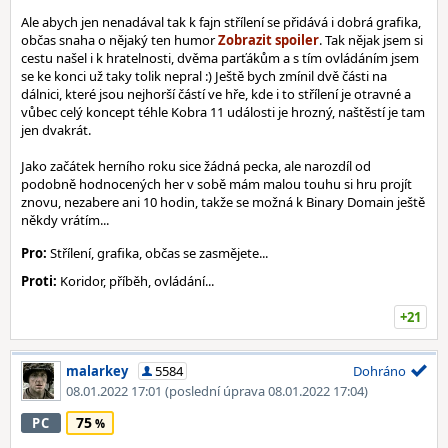
Ale abych jen nenadával tak k fajn střílení se přidává i dobrá grafika,
občas snaha o nějaký ten humor
. Tak nějak jsem si
cestu našel i k hratelnosti, dvěma parťákům a s tím ovládáním jsem
se ke konci už taky tolik nepral :) Ještě bych zmínil dvě části na
dálnici, které jsou nejhorší částí ve hře, kde i to střílení je otravné a
vůbec celý koncept téhle Kobra 11 události je hrozný, naštěstí je tam
jen dvakrát.
Jako začátek herního roku sice žádná pecka, ale narozdíl od
podobně hodnocených her v sobě mám malou touhu si hru projít
znovu, nezabere ani 10 hodin, takže se možná k Binary Domain ještě
někdy vrátím...
Pro:
Střílení, grafika, občas se zasmějete...
Proti:
Koridor, příběh, ovládání...
+21
malarkey
5584
Dohráno
08.01.2022 17:01
(poslední úprava 08.01.2022 17:04)
75
PC