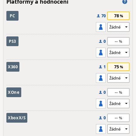
Platformy a hodnocení
78
PC
70
--
PS3
0
75
X360
1
--
XOne
0
--
XboxX/S
0