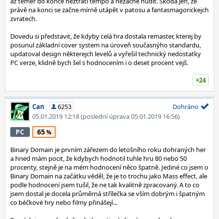
až téměř do konce neztratí tempo a nezačne nudit. Škoda jen, že
právě na konci se začne mírně utápět v patosu a fantasmagorickejch
zvratech.
Dovedu si představit, že kdyby celá hra dostala remaster, kterej by
posunul základní cover system na úroveň současnýho standardu,
updatoval design některejch levelů a vyřešil technický nedostatky
PC verze, klidně bych šel s hodnocením i o deset procent vejš.
+24
Can
6253
Dohráno
05.01.2019 12:18
(poslední úprava 05.01.2019 16:56)
65
PC
Binary Domain je prvním zářezem do letošního roku dohraných her
a hned mám pocit, že kdybych hodnotil tuhle hru 80 nebo 50
procenty, stejně je na mém hodnocení něco špatně. Jediné co jsem o
Binary Domain na začátku věděl, že je to trochu jako Mass effect, ale
podle hodnocení jsem tušil, že ne tak kvalitně zpracovaný. A to co
jsem dostal je docela průměrná střílečka se vším dobrým i špatným
co béčkové hry nebo filmy přinášejí...