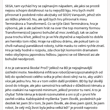
SEGA, tam vychází hry se zajímavým nápadem, ale jaksi se prostě
nejsou schopni dotáhnout na tu nejvyšší ligu. Hru bych mohl
přirovnat k podobné robo akci(taky od SEGY) Vanquish, jehož stín
asi těžko překročí. Nu, ale spíš bych hru přirovnal k mixu
Terminátora a Transformerů. Co se týče části Terminátora, hra je
výborná, jak si ale začnem hrát na over the top momenty formou
Transformers(což Japonci bohužel až moc zveličují), tak se začne
pusa trochu křivit, jelikož to je ve hře zbytečné a nepůsobí to dobře
ani herně(o tom níže). Hraje na vážnou drámu, ale pokud tam co
chvíli nahazují panelákové roboty, tuhle masku to velmi rychle ztratí.
Hra je tedy hodně v rozpolu, zda chce být komorním dramatem
nebo obyčejnou japonskou řežbou. Japonci se od šíleností asi ale
bohužel neodprostí.
A to je zatracená škoda! Proč? Jelikož na BD je nejzajímavější
ústřední motiv. Nevědomá infiltrace robotů(nerozpoznatelných od
lidí) do společnosti celého světa je přeci dosti silný na to, aby utáhl i
více jak jednu hru. No a v tom vidím další problém. BD by byl skvělý
úvod do trilogie, ale jako samotná hra selhává v důležitosti tématu a
jeho osekání na naprosté minimum, jelikož prostor tu není. A to je
chyba! Tohle téma je krásně rozvinutelné a oni si již v první hře
zavřeli vrátka. Každopádně myšlenka "Jsem člověk, posledních pár
desítek let jsem žil v tom, že jsem člověk, ale dnes jsem zjistil, že jsem
robot, že celý můj život byla jedna velká lež!" je prostě naprosto