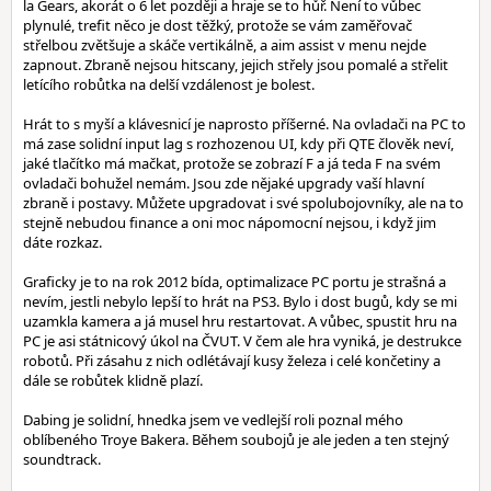
la Gears, akorát o 6 let později a hraje se to hůř. Není to vůbec
plynulé, trefit něco je dost těžký, protože se vám zaměřovač
střelbou zvětšuje a skáče vertikálně, a aim assist v menu nejde
zapnout. Zbraně nejsou hitscany, jejich střely jsou pomalé a střelit
letícího robůtka na delší vzdálenost je bolest.
Hrát to s myší a klávesnicí je naprosto příšerné. Na ovladači na PC to
má zase solidní input lag s rozhozenou UI, kdy při QTE člověk neví,
jaké tlačítko má mačkat, protože se zobrazí F a já teda F na svém
ovladači bohužel nemám. Jsou zde nějaké upgrady vaší hlavní
zbraně i postavy. Můžete upgradovat i své spolubojovníky, ale na to
stejně nebudou finance a oni moc nápomocní nejsou, i když jim
dáte rozkaz.
Graficky je to na rok 2012 bída, optimalizace PC portu je strašná a
nevím, jestli nebylo lepší to hrát na PS3. Bylo i dost bugů, kdy se mi
uzamkla kamera a já musel hru restartovat. A vůbec, spustit hru na
PC je asi státnicový úkol na ČVUT. V čem ale hra vyniká, je destrukce
robotů. Při zásahu z nich odlétávají kusy železa i celé končetiny a
dále se robůtek klidně plazí.
Dabing je solidní, hnedka jsem ve vedlejší roli poznal mého
oblíbeného Troye Bakera. Během soubojů je ale jeden a ten stejný
soundtrack.