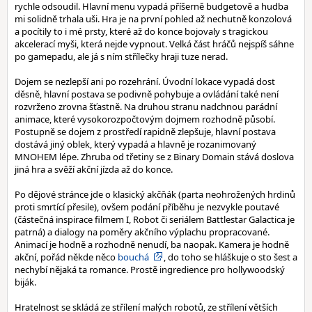
rychle odsoudil. Hlavní menu vypadá příšerně budgetově a hudba
mi solidně trhala uši. Hra je na první pohled až nechutně konzolová
a pocítily to i mé prsty, které až do konce bojovaly s tragickou
akcelerací myši, která nejde vypnout. Velká část hráčů nejspíš sáhne
po gamepadu, ale já s ním střílečky hraji tuze nerad.
Dojem se nezlepší ani po rozehrání. Úvodní lokace vypadá dost
děsně, hlavní postava se podivně pohybuje a ovládání také není
rozvrženo zrovna šťastně. Na druhou stranu nadchnou parádní
animace, které vysokorozpočtovým dojmem rozhodně působí.
Postupně se dojem z prostředí rapidně zlepšuje, hlavní postava
dostává jiný oblek, který vypadá a hlavně je rozanimovaný
MNOHEM lépe. Zhruba od třetiny se z Binary Domain stává doslova
jiná hra a svěží akční jízda až do konce.
Po dějové stránce jde o klasický akčňák (parta neohrožených hrdinů
proti smrtící přesile), ovšem podání příběhu je nezvykle poutavé
(částečná inspirace filmem I, Robot či seriálem Battlestar Galactica je
patrná) a dialogy na poměry akčního výplachu propracované.
Animací je hodně a rozhodně nenudí, ba naopak. Kamera je hodně
akční, pořád někde něco
bouchá
, do toho se hláškuje o sto šest a
nechybí nějaká ta romance. Prostě ingredience pro hollywoodský
biják.
Hratelnost se skládá ze střílení malých robotů, ze střílení větších