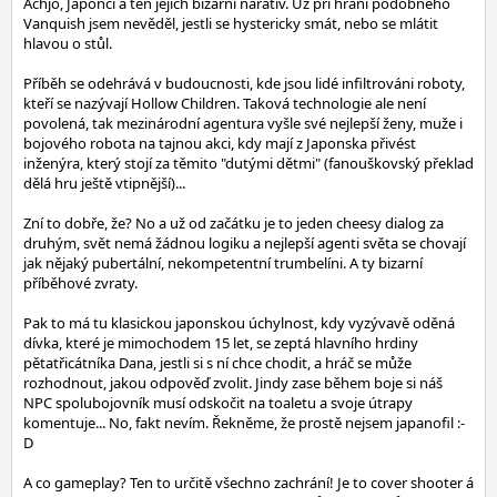
Achjo, Japonci a ten jejich bizarní narativ. Už při hraní podobného
Vanquish jsem nevěděl, jestli se hystericky smát, nebo se mlátit
hlavou o stůl.
Příběh se odehrává v budoucnosti, kde jsou lidé infiltrováni roboty,
kteří se nazývají Hollow Children. Taková technologie ale není
povolená, tak mezinárodní agentura vyšle své nejlepší ženy, muže i
bojového robota na tajnou akci, kdy mají z Japonska přivést
inženýra, který stojí za těmito "dutými dětmi" (fanouškovský překlad
dělá hru ještě vtipnější)...
Zní to dobře, že? No a už od začátku je to jeden cheesy dialog za
druhým, svět nemá žádnou logiku a nejlepší agenti světa se chovají
jak nějaký pubertální, nekompetentní trumbelíni. A ty bizarní
příběhové zvraty.
Pak to má tu klasickou japonskou úchylnost, kdy vyzývavě oděná
dívka, které je mimochodem 15 let, se zeptá hlavního hrdiny
pětatřicátníka Dana, jestli si s ní chce chodit, a hráč se může
rozhodnout, jakou odpověď zvolit. Jindy zase během boje si náš
NPC spolubojovník musí odskočit na toaletu a svoje útrapy
komentuje... No, fakt nevím. Řekněme, že prostě nejsem japanofil :-
D
A co gameplay? Ten to určitě všechno zachrání! Je to cover shooter á