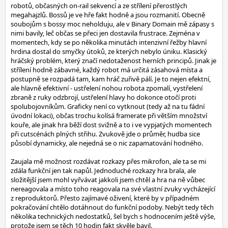
robotů, občasných on-rail sekvencí a ze střílení přerostlých
megahajzlů. Bossů je ve hře fakt hodně a jsou rozmanití. Obecně
soubojům s bossy moc neholduju, ale v Binary Domain mě zápasy s
nimi bavily, leč občas se přeci jen dostavila frustrace. Zejména v
momentech, kdy se po několika minutách intenzivní řežby hlavní
hrdina dostal do smyčky útoků, ze kterých nebylo úniku. Klasický
hráčský problém, který značí nedotaženost herních principů. Jinak je
střílení hodně zábavné, každý robot má určitá zásahová místa a
postupně se rozpadá tam, kam hráč zuřivě pálí. Je to nejen efektní,
ale hlavně efektivní - ustřelení nohou robota zpomalí, vystřelení
zbraně z ruky odzbrojí, ustřelení hlavy ho dokonce otočí proti
spolubojovníkům. Graficky není co vytknout (tedy až na tu fádní
úvodní lokaci), občas trochu kolísá framerate při větším množství
kouře, ale jinak hra běží dost svižně a to i ve vypjatých momentech
při cutscénách plných střihu. Zvukově jde o průměr, hudba sice
působí dynamicky, ale nejedná se o nic zapamatování hodného.
Zaujala mě možnost rozdávat rozkazy přes mikrofon, ale ta se mi
zdála funkční jen tak napůl. Jednoduché rozkazy hra brala, ale
složitější jsem mohl vyřvávat jakkoli jsem chtěl a hra na ně vůbec
nereagovala a místo toho reagovala na své vlastní zvuky vycházející
z reproduktorů. Přesto zajímavé oživení, které by v případném
pokračování chtělo dotáhnout do funkční podoby. Nebýt tedy těch
několika technických nedostatků, šel bych s hodnocením ještě výše,
protože jsem se těch 10 hodin fakt skvěle bavil.