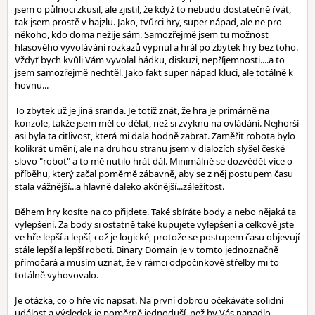
jsem o půlnoci zkusil, ale zjistil, že když to nebudu dostatečně řvát,
tak jsem prostě v hajzlu. Jako, tvůrci hry, super nápad, ale ne pro
někoho, kdo doma nežije sám. Samozřejmě jsem tu možnost
hlasového vyvolávání rozkazů vypnul a hrál po zbytek hry bez toho.
Vždyť bych kvůli Vám vyvolal hádku, diskuzi, nepříjemnosti....a to
jsem samozřejmě nechtěl. Jako fakt super nápad kluci, ale totálně k
hovnu...
To zbytek už je jiná sranda. Je totiž znát, že hra je primárně na
konzole, takže jsem měl co dělat, než si zvyknu na ovládání. Nejhorší
asi byla ta citlivost, která mi dala hodně zabrat. Zaměřit robota bylo
kolikrát umění, ale na druhou stranu jsem v dialozích slyšel české
slovo "robot" a to mě nutilo hrát dál. Minimálně se dozvědět více o
příběhu, který začal poměrně zábavně, aby se z něj postupem času
stala vážnější...a hlavně daleko akčnější...záležitost.
Během hry kosíte na co přijdete. Také sbíráte body a nebo nějaká ta
vylepšení. Za body si ostatně také kupujete vylepšení a celkově jste
ve hře lepší a lepší, což je logické, protože se postupem času objevují
stále lepší a lepší roboti. Binary Domain je v tomto jednoznačně
přímočará a musím uznat, že v rámci odpočinkové střelby mi to
totálně vyhovovalo.
Je otázka, co o hře víc napsat. Na první dobrou očekáváte solidní
událost a výsledek je poměrně jednoduší, než by Vás napadlo.