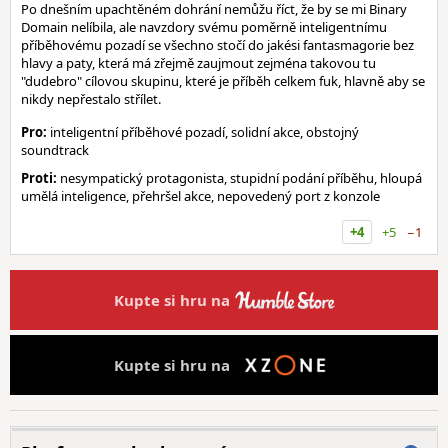
Po dnešním upachtěném dohrání nemůžu říct, že by se mi Binary
Domain nelíbila, ale navzdory svému poměrně inteligentnímu
příběhovému pozadí se všechno stočí do jakési fantasmagorie bez
hlavy a paty, která má zřejmě zaujmout zejména takovou tu
"dudebro" cílovou skupinu, které je příběh celkem fuk, hlavně aby se
nikdy nepřestalo střílet.
Pro:
inteligentní příběhové pozadí, solidní akce, obstojný
soundtrack
Proti:
nesympatický protagonista, stupidní podání příběhu, hloupá
umělá inteligence, přehršel akce, nepovedený port z konzole
+4
+5
−1
Kupte si hru na
Kupte si hru na