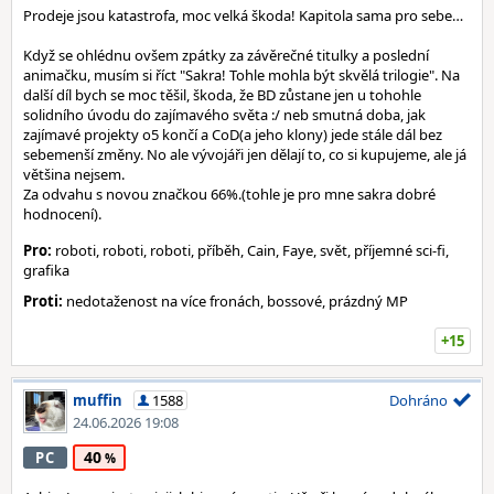
Prodeje jsou katastrofa, moc velká škoda! Kapitola sama pro sebe…
Když se ohlédnu ovšem zpátky za závěrečné titulky a poslední
animačku, musím si říct "Sakra! Tohle mohla být skvělá trilogie". Na
další díl bych se moc těšil, škoda, že BD zůstane jen u tohohle
solidního úvodu do zajímavého světa :/ neb smutná doba, jak
zajímavé projekty o5 končí a CoD(a jeho klony) jede stále dál bez
sebemenší změny. No ale vývojáři jen dělají to, co si kupujeme, ale já
většina nejsem.
Za odvahu s novou značkou 66%.(tohle je pro mne sakra dobré
hodnocení).
Pro:
roboti, roboti, roboti, příběh, Cain, Faye, svět, příjemné sci-fi,
grafika
Proti:
nedotaženost na více fronách, bossové, prázdný MP
+15
muffin
1588
Dohráno
24.06.2026 19:08
40
PC