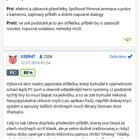
Pro:
efektní a zábavné přestřelky, špičkové filmové animace a práce
s kamerou, zajímavý příběh a dobře napsané dialogy
Proti:
ve své podstatě je to jen střílečka, příběh by si zasloužil
rozvést, toporné ovládání, nehezký HUD
+27
USER47
7208
Dohráno
12.07.2016 01:24
80
PC
Výborná skrz naskrz japonská střílečka, který bohužel k výjimečnosti
schází lepší PC port a obecně odladěnější herní systémy. U podobně
rychlý hry to musí šlapat na jedničku, a to se zde bohužel nekoná.
Nevyzpytatelná citlivost myši (i po aplikaci fixů), nepříliš dobrej krycí
systém a spousty dalších drobnejch much Binary Domain dost
shazujou.
Celý to tak táhne dopředu především příběh, kterej sice čerpá ze
všech možnejch sci-fi klasik, ale je velmi slušně zrežírovanej a i když
celou dobu operuje s dosti klišovitou partou chrlící "cheesy" hlášky,