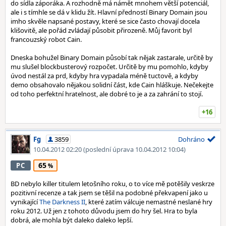
do sídla záporáka. A rozhodně má námět mnohem větší potenciál,
ale i s tímhle se dá v klidu žít. Hlavní předností Binary Domain jsou
imho skvěle napsané postavy, které se sice často chovají docela
klišovitě, ale pořád zvládají působit přirozeně. Můj favorit byl
francouzský robot Cain.
Dneska bohužel Binary Domain působí tak nějak zastarale, určitě by
mu slušel blockbusterový rozpočet. Určitě by mu pomohlo, kdyby
úvod nestál za prd, kdyby hra vypadala méně tuctově, a kdyby
demo obsahovalo nějakou solidní část, kde Cain hláškuje. Nečekejte
od toho perfektní hratelnost, ale dobré to je a za zahrání to stojí.
+16
Fg
3859
Dohráno
10.04.2012 02:20
(poslední úprava 10.04.2012 10:04)
65
PC
BD nebylo killer titulem letošního roku, o to více mě potěšily veskrze
pozitivní recenze a tak jsem se těšil na podobné překvapení jako u
vynikající
The Darkness II
, které zatím válcuje nemastné neslané hry
roku 2012. Už jen z tohoto důvodu jsem do hry šel. Hra to byla
dobrá, ale mohla být daleko daleko lepší.