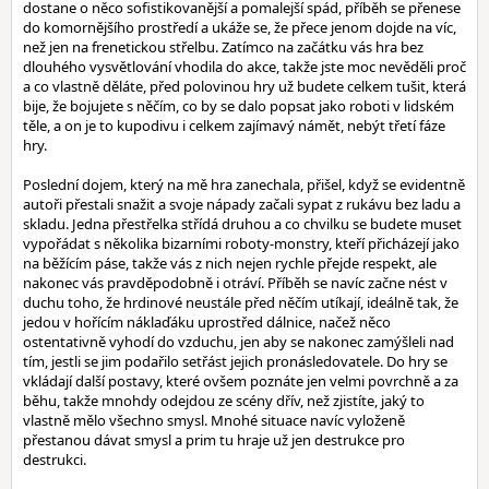
dostane o něco sofistikovanější a pomalejší spád, příběh se přenese
do komornějšího prostředí a ukáže se, že přece jenom dojde na víc,
než jen na frenetickou střelbu. Zatímco na začátku vás hra bez
dlouhého vysvětlování vhodila do akce, takže jste moc nevěděli proč
a co vlastně děláte, před polovinou hry už budete celkem tušit, která
bije, že bojujete s něčím, co by se dalo popsat jako roboti v lidském
těle, a on je to kupodivu i celkem zajímavý námět, nebýt třetí fáze
hry.
Poslední dojem, který na mě hra zanechala, přišel, když se evidentně
autoři přestali snažit a svoje nápady začali sypat z rukávu bez ladu a
skladu. Jedna přestřelka střídá druhou a co chvilku se budete muset
vypořádat s několika bizarními roboty-monstry, kteří přicházejí jako
na běžícím páse, takže vás z nich nejen rychle přejde respekt, ale
nakonec vás pravděpodobně i otráví. Příběh se navíc začne nést v
duchu toho, že hrdinové neustále před něčím utíkají, ideálně tak, že
jedou v hořícím náklaďáku uprostřed dálnice, načež něco
ostentativně vyhodí do vzduchu, jen aby se nakonec zamýšleli nad
tím, jestli se jim podařilo setřást jejich pronásledovatele. Do hry se
vkládají další postavy, které ovšem poznáte jen velmi povrchně a za
běhu, takže mnohdy odejdou ze scény dřív, než zjistíte, jaký to
vlastně mělo všechno smysl. Mnohé situace navíc vyloženě
přestanou dávat smysl a prim tu hraje už jen destrukce pro
destrukci.