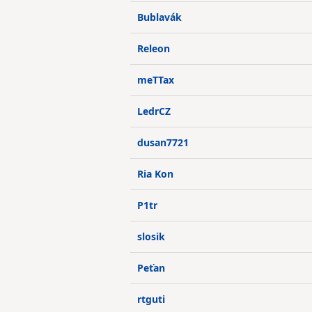
Bublavák
Releon
meTTax
LedrCZ
dusan7721
Ria Kon
P1tr
slosik
Peťan
rtguti