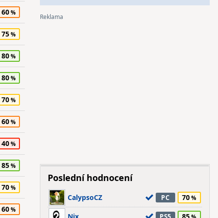
60
75
80
80
70
60
40
85
Poslední hodnocení
70
CalypsoCZ
70
PC
60
Nix
85
PS5