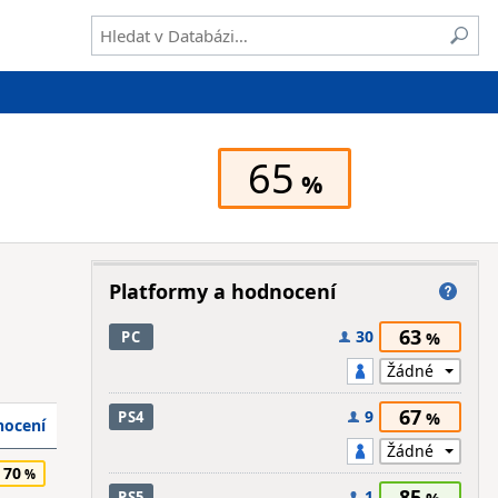
65
Platformy a hodnocení
63
30
PC
67
9
PS4
ocení
70
85
1
PS5