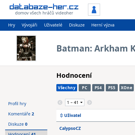
domov všech hráčů videoher
Hry
Vývojáři
Uživatelé
Diskuze
Herní výzva
Batman: Arkham Kn
Hodnocení
Všechny
PC
PS4
PS5
XOne
Profil hry
Komentáře
2
Uživatel
Diskuze
0
CalypsoCZ
Hodnocení
41