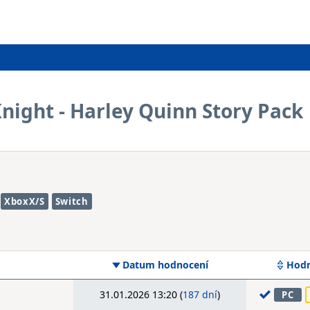
ight - Harley Quinn Story Pack
XboxX/S
Switch
Datum hodnocení
Hodn
31.01.2026 13:20 (
187 dní
)
PC