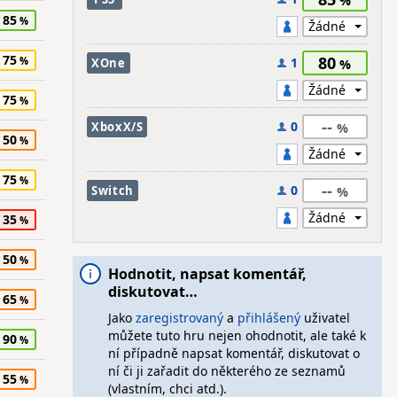
85
75
80
1
XOne
75
--
0
XboxX/S
50
75
--
0
Switch
35
50
Hodnotit, napsat komentář,
diskutovat…
65
Jako
zaregistrovaný
a
přihlášený
uživatel
můžete tuto hru nejen ohodnotit, ale také k
90
ní případně napsat komentář, diskutovat o
ní či ji zařadit do některého ze seznamů
55
(vlastním, chci atd.).