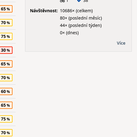
1
38
65
Návštěvnost:
10686× (celkem)
80× (poslední měsíc)
70
44× (poslední týden)
0× (dnes)
75
Více
30
65
70
60
65
75
70