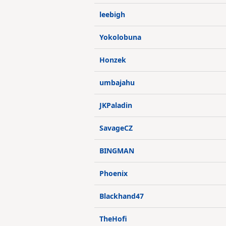
leebigh
Yokolobuna
Honzek
umbajahu
JKPaladin
SavageCZ
BINGMAN
Phoenix
Blackhand47
TheHofi