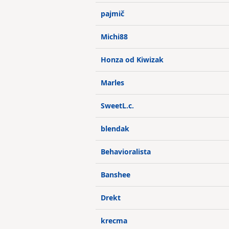
pajmič
Michi88
Honza od Kiwizak
Marles
SweetL.c.
blendak
Behavioralista
Banshee
Drekt
krecma