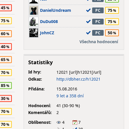
45
DanielUndream
75
PC
75
DuDu008
75
PC
JohnCZ
50
PC
60
Všechna hodnocení
40
65
Statistiky
Id hry:
12021
70
Odkaz:
http://dbher.cz/h12021
85
Přidána:
15.08.2016
9 let a 358 dní
30
Hodnocení:
41 (30-90 %)
70
Komentářů:
2
Oblíbenost:
4
7
70