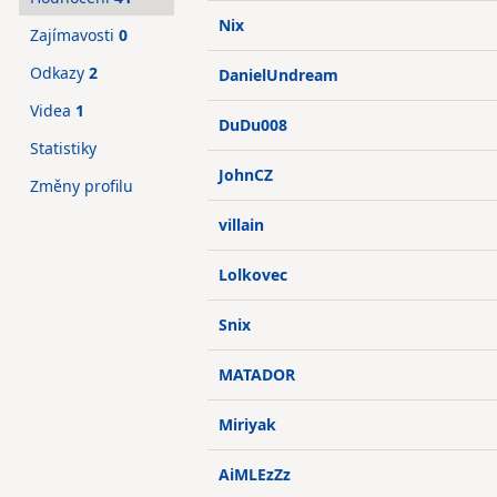
Nix
Zajímavosti
0
Odkazy
2
DanielUndream
Videa
1
DuDu008
Statistiky
JohnCZ
Změny profilu
villain
Lolkovec
Snix
MATADOR
Miriyak
AiMLEzZz