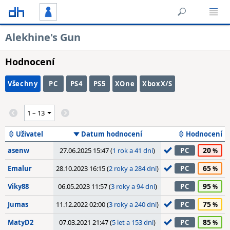
Alekhine's Gun
Hodnocení
Všechny
PC
PS4
PS5
XOne
XboxX/S
Uživatel
Datum hodnocení
Hodnocení
20
asenw
27.06.2025 15:47 (
1 rok a 41 dní
)
PC
65
Emalur
28.10.2023 16:15 (
2 roky a 284 dní
)
PC
95
Viky88
06.05.2023 11:57 (
3 roky a 94 dní
)
PC
75
Jumas
11.12.2022 02:00 (
3 roky a 240 dní
)
PC
85
MatyD2
07.03.2021 21:47 (
5 let a 153 dní
)
PC