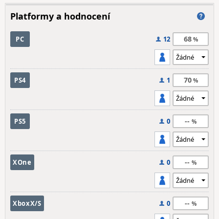
Platformy a hodnocení
68
PC
12
70
PS4
1
--
PS5
0
--
XOne
0
--
XboxX/S
0