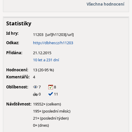
Všechna hodnocení
Statistiky
Id hry:
11203
Odkaz:
http://dbher.cz/h11203
Přidána:
21.12.2015
10 let a 231 dní
Hodnocení:
13 (20-95 %)
Komentářů:
4
Oblíbenost:
7
8
0
11
Návštěvnost:
19552× (celkem)
195× (poslední měsíc)
21× (poslední týden)
0× (dnes)