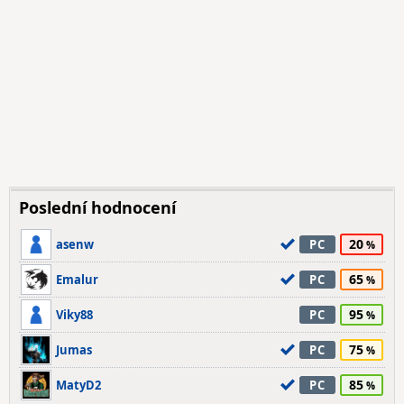
Poslední hodnocení
20
asenw
PC
65
Emalur
PC
95
Viky88
PC
75
Jumas
PC
85
MatyD2
PC