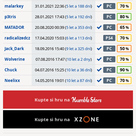
70
malarkey
31.01.2021 22:36 (
5 let a 188 dní
)
PC
80
p3tris
28.01.2021 17:43 (
5 let a 192 dní
)
PC
65
MATADOR
20.08.2020 00:39 (
5 let a 353 dní
)
PC
70
radicalizedcz
17.04.2020 15:03 (
6 let a 113 dní
)
PS4
50
Jack_Dark
18.09.2016 15:40 (
9 let a 325 dní
)
PC
70
Wolverine
07.08.2016 17:47 (
10 let a 2 dny
)
PC
90
Chuck
04.07.2016 15:25 (
10 let a 36 dní
)
PC
70
Neelixx
14.05.2016 19:01 (
10 let a 87 dní
)
PC
Kupte si hru na
Kupte si hru na