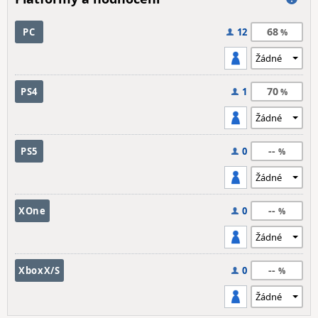
68
PC
12
70
PS4
1
--
PS5
0
--
XOne
0
--
XboxX/S
0