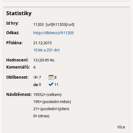
Statistiky
Id hry:
11203
Odkaz:
http://dbher.cz/h11203
Přidána:
21.12.2015
10 let a 231 dní
Hodnocení:
13 (20-95 %)
Komentářů:
4
Oblíbenost:
7
8
0
11
Návštěvnost:
19552× (celkem)
195× (poslední měsíc)
21× (poslední týden)
0× (dnes)
Více