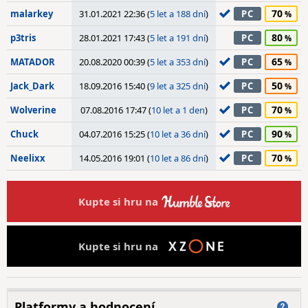
70
malarkey
31.01.2021 22:36 (
5 let a 188 dní
)
PC
80
p3tris
28.01.2021 17:43 (
5 let a 191 dní
)
PC
65
MATADOR
20.08.2020 00:39 (
5 let a 353 dní
)
PC
50
Jack_Dark
18.09.2016 15:40 (
9 let a 325 dní
)
PC
70
Wolverine
07.08.2016 17:47 (
10 let a 1 den
)
PC
90
Chuck
04.07.2016 15:25 (
10 let a 36 dní
)
PC
70
Neelixx
14.05.2016 19:01 (
10 let a 86 dní
)
PC
Kupte si hru na
Kupte si hru na
Platformy a hodnocení