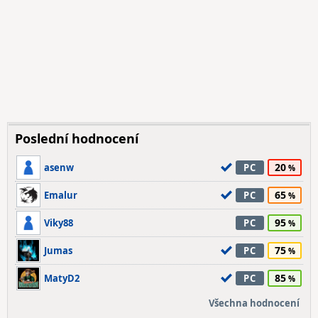
Poslední hodnocení
20
asenw
PC
65
Emalur
PC
95
Viky88
PC
75
Jumas
PC
85
MatyD2
PC
Všechna hodnocení