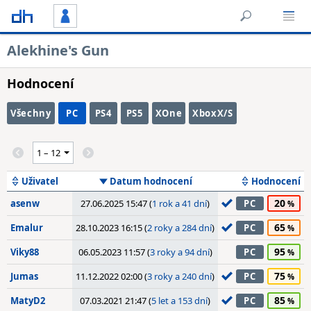
Alekhine's Gun
Hodnocení
Všechny
PC
PS4
PS5
XOne
XboxX/S
Uživatel
Datum hodnocení
Hodnocení
20
asenw
27.06.2025 15:47 (
1 rok a 41 dní
)
PC
65
Emalur
28.10.2023 16:15 (
2 roky a 284 dní
)
PC
95
Viky88
06.05.2023 11:57 (
3 roky a 94 dní
)
PC
75
Jumas
11.12.2022 02:00 (
3 roky a 240 dní
)
PC
85
MatyD2
07.03.2021 21:47 (
5 let a 153 dní
)
PC