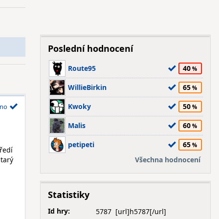
Poslední hodnocení
Route95
40
WillieBirkin
65
Kwoky
50
no
Malis
60
petipeti
65
ředí
tarý
Všechna hodnocení
Statistiky
Id hry:
5787