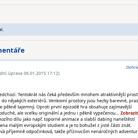
l.
mentáře
Dohrá
ední úprava 06.01.2015 17:12)
předchozí. Tentokrát nás čeká především mnohem atraktivnější prost
do nějakých exteriérů. Venkovní prostory jsou hezky barevné, pras
 pěkně tajemný. Oproti první epizodě hra obsahuje zajímavější
oduché, ale vcelku originální a jednu i pěkně vypečenou...
ozího dílu jako např. toporné animace a slabší dabing naneštěstí
íjena malým evropským studiem a je to bohužel z jisté části znát.
ává příjemně odpočinková, takže příznivcům nenáročných adventur