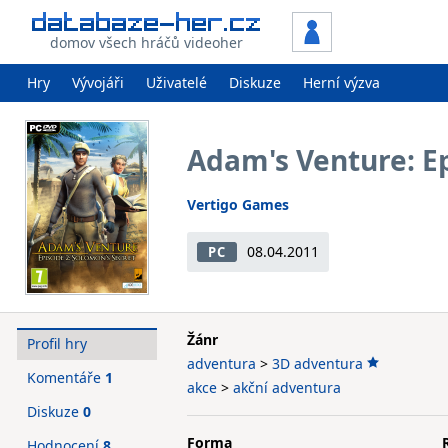
domov všech hráčů videoher
Hry
Vývojáři
Uživatelé
Diskuze
Herní výzva
Adam's Venture: Ep
Vertigo Games
08.04.2011
PC
Žánr
Profil hry
adventura
>
3D adventura
Komentáře
1
akce
>
akční adventura
Diskuze
0
Forma
Hodnocení
8