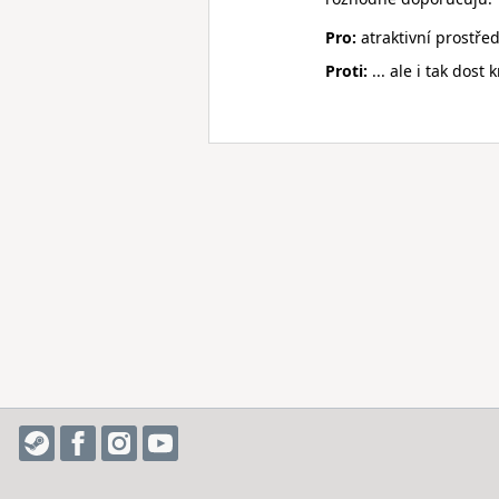
Pro:
atraktivní prostřed
Proti:
... ale i tak dost