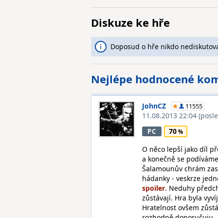
Diskuze ke hře
Doposud o hře nikdo nediskutova
Nejlépe hodnocené ko
JohnCZ
11555
11.08.2013 22:04
(posl
70
PC
O něco lepší jako díl 
a konečně se podíváme 
Šalamounův chrám zase
hádanky - veskrze jedn
. Neduhy předch
zůstávají. Hra byla vyv
Hratelnost ovšem zůst
rozhodně doporučuju.