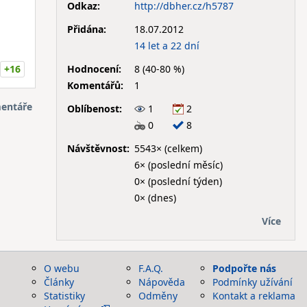
Odkaz:
http://dbher.cz/h5787
Přidána:
18.07.2012
14 let a 22 dní
Hodnocení:
8 (40-80 %)
+16
Komentářů:
1
entáře
Oblíbenost:
1
2
0
8
Návštěvnost:
5543× (celkem)
6× (poslední měsíc)
0× (poslední týden)
0× (dnes)
Více
O webu
F.A.Q.
Podpořte nás
Články
Nápověda
Podmínky užívání
Statistiky
Odměny
Kontakt a reklama