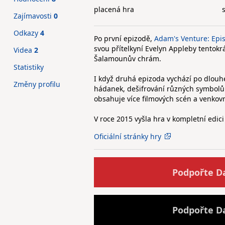
placená hra
Zajímavosti
0
Odkazy
4
Po první epizodě,
Adam's Venture: Epis
svou přítelkyní Evelyn Appleby tentokr
Videa
2
Šalamounův chrám.
Statistiky
I když druhá epizoda vychází po dlouhé
Změny profilu
hádanek, dešifrování různých symbolů 
obsahuje více filmových scén a venkovn
V roce 2015 vyšla hra v kompletní edic
Oficiální stránky hry
Podpořte D
Podpořte D