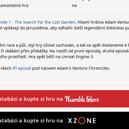
samostatná hra
ne
ode 1 - The Search For the Lost Garden
, hlavní hrdina Adam Ventu
át vydávají do Jeruzaléma, aby odhalili další legendární biblickou 
m roce a půl, styl hry zůstal zachován, a tak se opět dostaneme k 
či skákání přes překážky. Na rozdíl od první epizody, druhá epizod
ího prostředí. Hra opět běží na Unreal Engine 3.
i všech
tří epizod
pod názvem Adam's Venture Chronicles.
atabázi a
kupte
si hru na
atabázi a
kupte
si hru na