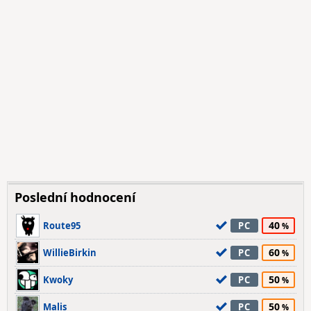
Poslední hodnocení
40
Route95
PC
60
WillieBirkin
PC
50
Kwoky
PC
50
Malis
PC