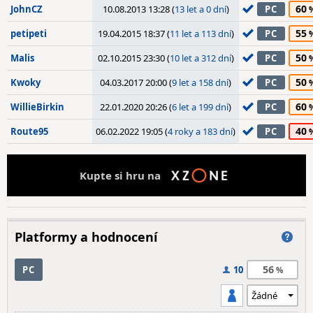
60
JohnCZ
10.08.2013 13:28 (
13 let a 0 dní
)
PC
55
petipeti
19.04.2015 18:37 (
11 let a 113 dní
)
PC
50
Malis
02.10.2015 23:30 (
10 let a 312 dní
)
PC
50
Kwoky
04.03.2017 20:00 (
9 let a 158 dní
)
PC
60
WillieBirkin
22.01.2020 20:26 (
6 let a 199 dní
)
PC
40
Route95
06.02.2022 19:05 (
4 roky a 183 dní
)
PC
Kupte si hru na
Platformy a hodnocení
56
PC
10