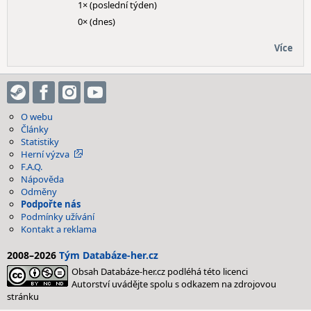
1× (poslední týden)
0× (dnes)
Více
O webu
Články
Statistiky
Herní výzva
F.A.Q.
Nápověda
Odměny
Podpořte nás
Podmínky užívání
Kontakt a reklama
2008–2026
Tým Databáze-her.cz
Obsah Databáze-her.cz podléhá této licenci
Autorství uvádějte spolu s odkazem na zdrojovou
stránku