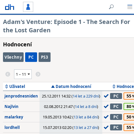
Adam's Venture: Episode 1 - The Search For
the Lost Garden
Hodnocení
Všechny
PC
PS3
Uživatel
Datum hodnocení
Hodnoce
55
jenprodnesniden
25.12.2011 14:32 (
14 let a 229 dní
)
PC
80
Najlvin
02.08.2012 21:47 (
14 let a 8 dní
)
PC
50
malarkey
19.05.2013 10:42 (
13 let a 84 dní
)
PC
55
lordhell
15.07.2013 02:20 (
13 let a 27 dní
)
PC