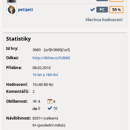
55
petipeti
PC
Všechna hodnocení
Statistiky
Id hry:
3660
Odkaz:
http://dbher.cz/h3660
Přidána:
08.02.2010
16 let a 184 dní
Hodnocení:
10 (40-80 %)
Komentářů:
2
Oblíbenost:
4
4
0
10
Návštěvnost:
8351× (celkem)
6× (poslední měsíc)