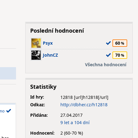
Poslední hodnocení
Psyx
60
JohnCZ
70
Všechna hodnocení
Statistiky
Id hry:
12818
Odkaz:
http://dbher.cz/h12818
no
Přidána:
27.04.2017
9 let a 104 dní
Hodnocení:
2 (60-70 %)