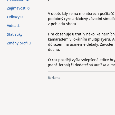
Zajímavosti
0
V době, kdy se na monitorech počítačů 
Odkazy
0
podobný ryze arkádový závodní simuláto
z pohledu shora.
Videa
4
Hra obsahuje 8 tratí v několika herních
Statistiky
kamarádem v lokálním multiplayeru. Ačk
Změny profilu
důrazem na úsměvné detaily. Závoděn
duchu.
O rok později vyšla vylepšená edice hr
(např. fotbal) či dodatečná autíčka a m