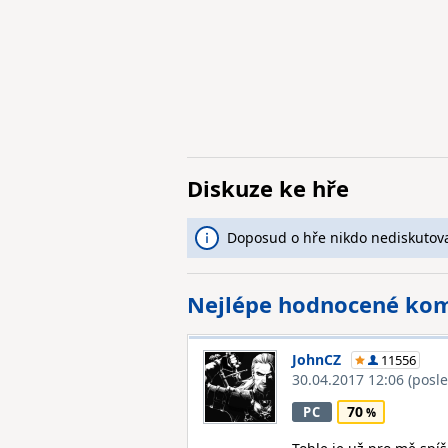
Diskuze ke hře
Doposud o hře nikdo nediskutova
Nejlépe hodnocené ko
JohnCZ
11556
30.04.2017 12:06
(posl
70
PC