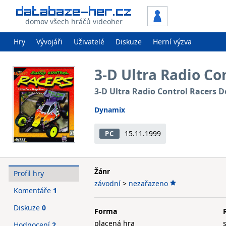
domov všech hráčů videoher
Hry
Vývojáři
Uživatelé
Diskuze
Herní výzva
3-D Ultra Radio Co
3-D Ultra Radio Control Racers D
Dynamix
15.11.1999
PC
Žánr
Profil hry
závodní
>
nezařazeno
Komentáře
1
Diskuze
0
Forma
placená hra
Hodnocení
2