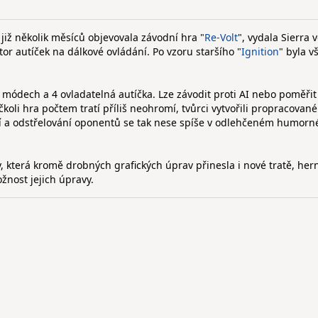
již několik měsíců objevovala závodní hra "
Re-Volt
", vydala Sierra v
r autíček na dálkové ovládání. Po vzoru staršího "
Ignition
" byla v
 módech a 4 ovladatelná autíčka. Lze závodit proti AI nebo poměřit 
oli hra počtem tratí příliš neohromí, tvůrci vytvořili propracovan
í a odstřelování oponentů se tak nese spíše v odlehčeném humor
y, která kromě drobných grafických úprav přinesla i nové tratě, he
ožnost jejich úpravy.