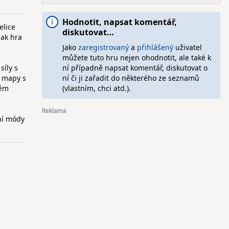
Hodnotit, napsat komentář,
elice
diskutovat…
šak hra
Jako
zaregistrovaný
a
přihlášený
uživatel
můžete tuto hru nejen ohodnotit, ale také k
síly s
ní případně napsat komentář, diskutovat o
é mapy s
ní či ji zařadit do některého ze seznamů
ném
(vlastním, chci atd.).
rní módy