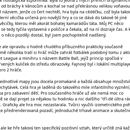
e nostalgická vzpomínka. Byla to jedna z mých prvních originálních
l od bráchy k Vánocům a kochal se nad překrásnou velikou voňavou
 názvem. Jenže co čert nechtěl, hra byla na cédéčku, což byla tako
rní věcička určená pro novější hry a co se dává do takové té jiné
 věcičky, kterou měl akorát bohatej kamarádův táta. Můj PC něco
 se tedy tyčila vystavená v poličce a čekala, až na ní dozraje čas. A 
 o něco později dostal, byl jsem pochopitelně nadšený.
e ale opravdu o hodně chudého příbuzného prakticky současně
mě několika tratí si hráč může zahrát fotbálek podobný tomu z akt
 League a minihru s názvem Battle Ball, jejíž princip spočívá v
ných kuliček do středu obrazovky. Fajnový byl i lokální multiplaye
pro 2 hráče.
o, jednotlivé mapy jsou docela promakané a každá obsahuje množství
chytávek. Celá hra je laděná do takového mile infantilního vyznění
čka pro zabavení dětí. Pro současného hráče už ale nemá moc co
ě se dají projet za nějakou tu hodinku a nic dalšího "tří-dé últra rá
í. Graficky ale hra moc nezastarala. Tvůrci využili izometrického po
uje předrenderovaná pozadí, jednoduché trhavé animace a skutečn
le ke hře takový ten specifický pozitivní vztah, který určitě zná kaž