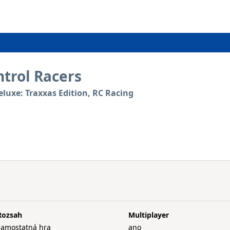
ntrol Racers
eluxe: Traxxas Edition, RC Racing
Rozsah
Multiplayer
samostatná hra
ano