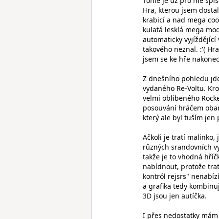
Tohle je už pro mě spíš
Hra, kterou jsem dosta
krabicí a nad mega cool
kulatá lesklá mega mode
automaticky vyjíždějící
takového neznal. :'( Hra
jsem se ke hře nakonec
Z dnešního pohledu jd
vydaného Re-Voltu. Kro
velmi oblíbeného Rocket
posouvání hráčem obarve
který ale byl tuším jen 
Ačkoli je tratí malink
různých srandovních vy
takže je to vhodná hří
nabídnout, protože trat
kontról rejsrs" nenabíz
a grafika tedy kombin
3D jsou jen autíčka.
I přes nedostatky mám a