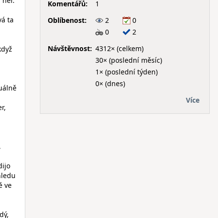
 her.
Komentářů:
1
vá ta
Oblíbenost:
2
0
0
2
Návštěvnost:
4312× (celkem)
když
30× (poslední měsíc)
1× (poslední týden)
0× (dnes)
uálně
Více
r,
,
dijo
hledu
ě ve
dý,