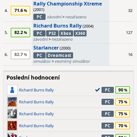
Rally Championship Xtreme
(2001)
71.6
4.
32
PC
závodní
>
nezařazeno
Richard Burns Rally
(2004)
82.2
5.
127
PC
PS2
Xbox
X360
závodní
>
nezařazeno
Starlancer
(2000)
82.7
6.
16
PC
Dreamcast
simulátor
>
vesmírný simulátor
Poslední hodnocení
90
Richard Burns Rally
PC
75
Richard Burns Rally
PC
75
Richard Burns Rally
PC
70
Richard Burns Rally
PC