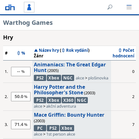
Warthog Games
Hry
Název hry
(
Rok vydání
)
Počet
#
%
Žánr
hodnocení
Animaniacs: The Great Edgar
Hunt
(2005)
--
1.
0
PS2
Xbox
NGC
akce
>
plošinovka
Harry Potter and the
Philosopher's Stone
(2003)
50.0
2.
2
PS2
Xbox
X360
NGC
akce
>
akční adventura
Mace Griffin: Bounty Hunter
(2003)
71.4
3.
7
PC
PS2
Xbox
akce
>
1st person akce