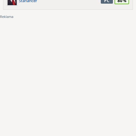
80
Starlancer
PC