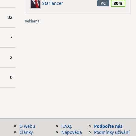
Starlancer
80
PC
32
7
2
0
O webu
F.A.Q.
Podpořte nás
Články
Nápověda
Podmínky užívání