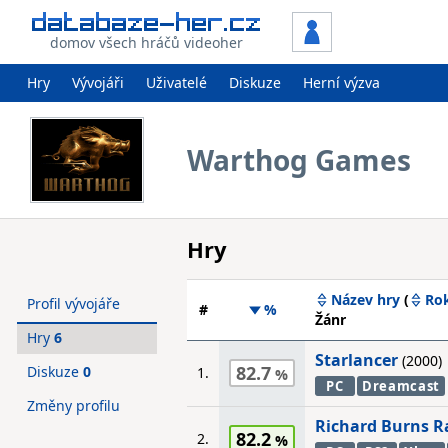
domov všech hráčů videoher
Hry
Vývojáři
Uživatelé
Diskuze
Herní výzva
Warthog Games
Hry
Název hry
(
Ro
Profil vývojáře
#
%
Žánr
Hry
6
Starlancer
(2000)
82.7
Diskuze
0
1.
PC
Dreamcast
Změny profilu
Richard Burns R
82.2
2.