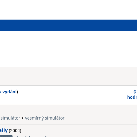
k vydání
)
hod
simulátor
>
vesmírný simulátor
ally
(2004)