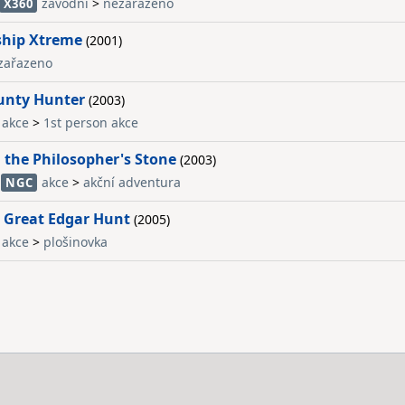
závodní
>
nezařazeno
X360
ship Xtreme
(2001)
zařazeno
ounty Hunter
(2003)
akce
>
1st person akce
 the Philosopher's Stone
(2003)
akce
>
akční adventura
NGC
 Great Edgar Hunt
(2005)
akce
>
plošinovka