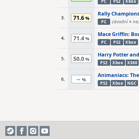
PC
PS2
Xbox
Rally Champion
71.6
3.
závodní
>
ne
PC
Mace Griffin: B
71.4
4.
PC
PS2
Xbox
Harry Potter and
50.0
5.
PS2
Xbox
X360
Animaniacs: The
--
6.
PS2
Xbox
NGC