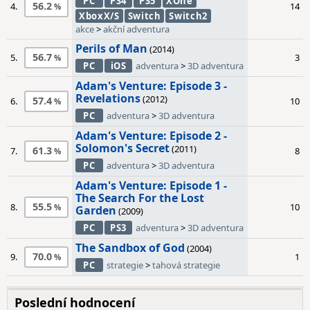
PC
PS4
PS5
XOne
56.2
4.
14
XboxX/S
Switch
Switch2
akce
>
akční adventura
Perils of Man
(2014)
56.7
5.
3
PC
iOS
adventura
>
3D adventura
Adam's Venture: Episode 3 -
Revelations
(2012)
57.4
6.
10
PC
adventura
>
3D adventura
Adam's Venture: Episode 2 -
Solomon's Secret
(2011)
61.3
7.
8
PC
adventura
>
3D adventura
Adam's Venture: Episode 1 -
The Search For the Lost
55.5
8.
10
Garden
(2009)
PC
PS3
adventura
>
3D adventura
The Sandbox of God
(2004)
70.0
9.
1
PC
strategie
>
tahová strategie
Poslední hodnocení