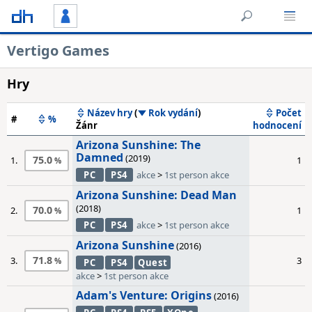
Vertigo Games
Hry
Název hry
(
Rok vydání
)
Počet
#
%
Žánr
hodnocení
Arizona Sunshine: The
Damned
(2019)
75.0
1.
1
PC
PS4
akce
>
1st person akce
Arizona Sunshine: Dead Man
(2018)
70.0
2.
1
PC
PS4
akce
>
1st person akce
Arizona Sunshine
(2016)
71.8
3.
3
PC
PS4
Quest
akce
>
1st person akce
Adam's Venture: Origins
(2016)