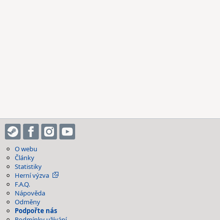
O webu
Články
Statistiky
Herní výzva
F.A.Q.
Nápověda
Odměny
Podpořte nás
Podmínky užívání