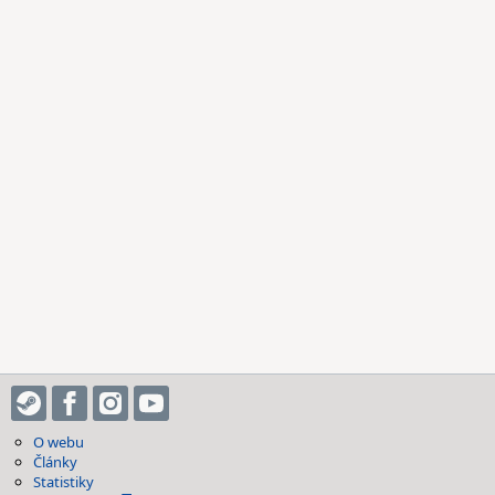
O webu
Články
Statistiky