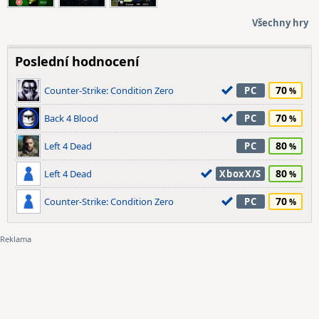
Všechny hry
Poslední hodnocení
70
Counter-Strike: Condition Zero
PC
70
Back 4 Blood
PC
80
Left 4 Dead
PC
80
Left 4 Dead
XboxX/S
70
Counter-Strike: Condition Zero
PC