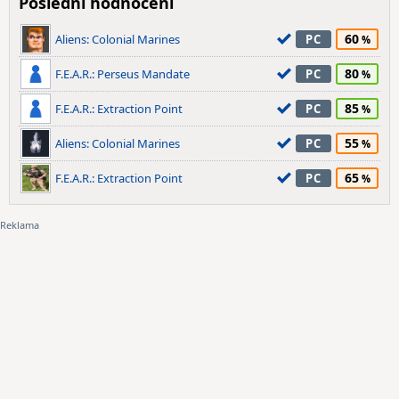
Poslední hodnocení
60
Aliens: Colonial Marines
PC
80
F.E.A.R.: Perseus Mandate
PC
85
F.E.A.R.: Extraction Point
PC
55
Aliens: Colonial Marines
PC
65
F.E.A.R.: Extraction Point
PC