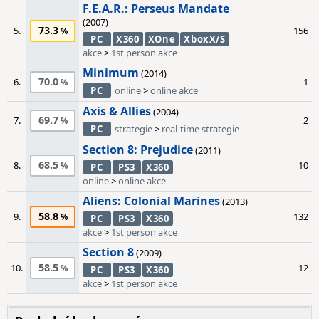
F.E.A.R.: Perseus Mandate
(2007)
73.3
5.
156
PC
X360
XOne
XboxX/S
akce
>
1st person akce
Minimum
(2014)
70.0
6.
1
PC
online
>
online akce
Axis & Allies
(2004)
69.7
7.
2
PC
strategie
>
real-time strategie
Section 8: Prejudice
(2011)
68.5
8.
10
PC
PS3
X360
online
>
online akce
Aliens: Colonial Marines
(2013)
58.8
9.
132
PC
PS3
X360
akce
>
1st person akce
Section 8
(2009)
58.5
10.
12
PC
PS3
X360
akce
>
1st person akce