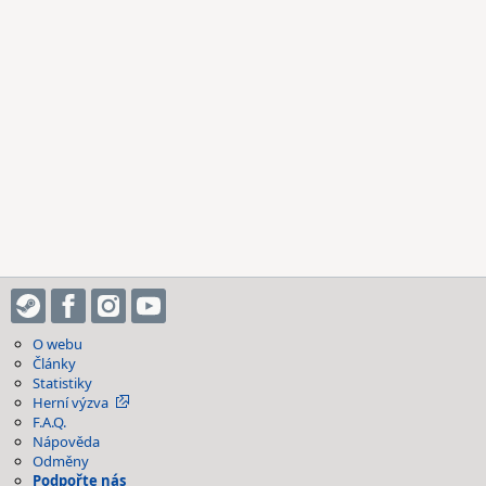
O webu
Články
Statistiky
Herní výzva
F.A.Q.
Nápověda
Odměny
Podpořte nás