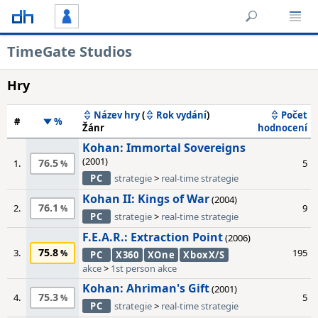
TimeGate Studios
Hry
Název hry
(
Rok vydání
)
Počet
#
%
Žánr
hodnocení
Kohan: Immortal Sovereigns
(2001)
76.5
1.
5
PC
strategie
>
real-time strategie
Kohan II: Kings of War
(2004)
76.1
2.
9
PC
strategie
>
real-time strategie
F.E.A.R.: Extraction Point
(2006)
75.8
3.
195
PC
X360
XOne
XboxX/S
akce
>
1st person akce
Kohan: Ahriman's Gift
(2001)
75.3
4.
5
PC
strategie
>
real-time strategie