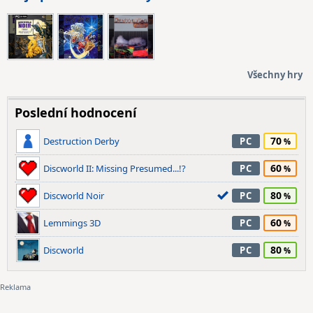
Všechny hry
Poslední hodnocení
70
Destruction Derby
PC
60
Discworld II: Missing Presumed...!?
PC
80
Discworld Noir
PC
60
Lemmings 3D
PC
80
Discworld
PC