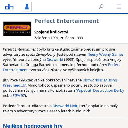
Perfect Entertainment
Spojené království
Založeno 1991, zrušeno 1999
Perfect Entertainment
bylo britské studio známé především pro své
adventury ze světa
Zeměplochy
. Ještě pod názvem
Teeny Weeny Games
vytvořili tvůrci z Londýna
Discworld
(1995). Spojení společnosti Angely
Sutherland a Gregga Barnetta znamenalo přechod pod název
Perfect
Entertainment
, tvorba však zůstala ve vyšlapaných kolejích.
Již v roce 1996 tak vzniká pokračování nazvané
Discworld II: Missing
Presumed...!?
. Mimo tohoto úspěšného počinu se studio zabývá i
portováním různých her na konzoli Saturn (
Wipeout
,
Destruction Derby
nebo
FIFA 97
).
Poslední hrou studia se stalo
Discworld Noir
, které doplatilo na malý
zájem o adventury v roce 1999 a v letech budoucích.
Nejlépe hodnocené hry