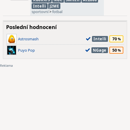
Intelli
J2ME
sportovní
>
fotbal
Poslední hodnocení
70
Astrosmash
Intelli
50
Puyo Pop
NGage