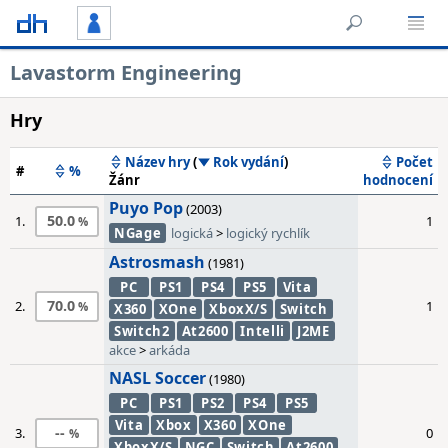
Lavastorm Engineering
Hry
Název hry
(
Rok vydání
)
Počet
#
%
Žánr
hodnocení
Puyo Pop
(2003)
50.0
1.
1
NGage
logická
>
logický rychlík
Astrosmash
(1981)
PC
PS1
PS4
PS5
Vita
70.0
2.
1
X360
XOne
XboxX/S
Switch
Switch2
At2600
Intelli
J2ME
akce
>
arkáda
NASL Soccer
(1980)
PC
PS1
PS2
PS4
PS5
Vita
Xbox
X360
XOne
--
3.
0
XboxX/S
NGC
Switch
At2600