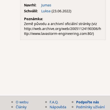
Navrhl:
Jumas
Schválil:
Luksa
(23.06.2022)
Poznámka:
Země původu a archivní oficiální stránky (viz
http://web.archive.org/web/20051124190306/h
ttp://www.lavastorm-engineering.com:80/)
O webu
F.A.Q.
Podpořte nás
Články
Nápověda
Podmínky užívání