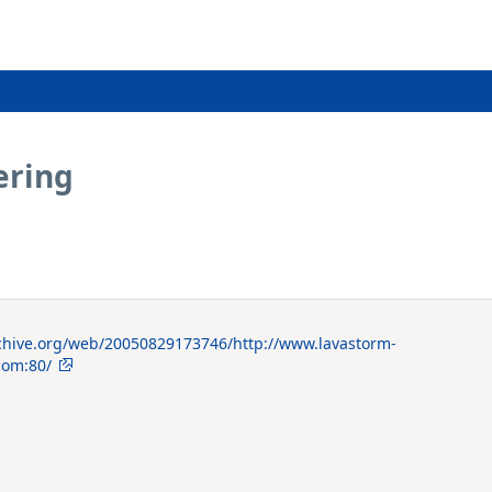
ering
rchive.org/web/20050829173746/http://www.lavastorm-
com:80/