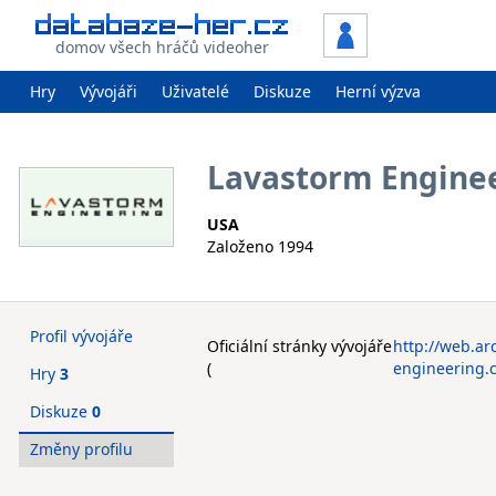
domov všech hráčů videoher
Hry
Vývojáři
Uživatelé
Diskuze
Herní výzva
Lavastorm Engine
USA
Založeno 1994
Profil vývojáře
Oficiální stránky vývojáře
http://web.a
(
engineering.
Hry
3
Diskuze
0
Změny profilu