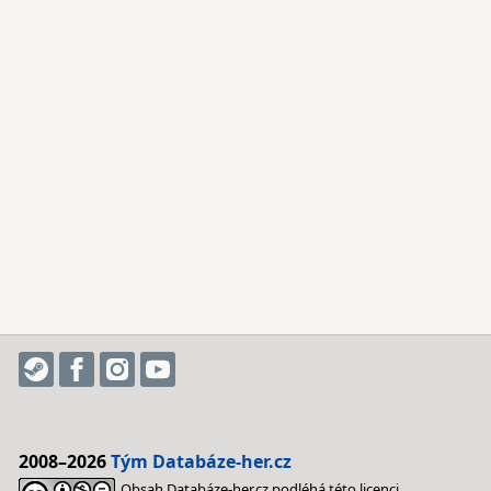
2008–2026
Tým Databáze-her.cz
Obsah Databáze-her.cz podléhá této licenci