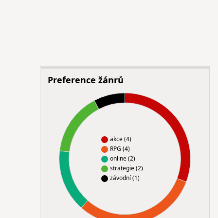
Preference žánrů
akce (4)
RPG (4)
online (2)
strategie (2)
závodní (1)