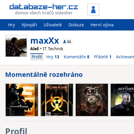
domov všech hráčů videoher
Hry
Vývojáři
Uživatelé
Diskuze
Herní výzva
maxXx
86
Aleš
• IT Technik
Profil
Hry
13
Komentáře
8
Přátelé
1
Achieve
Momentálně rozehráno
Profil