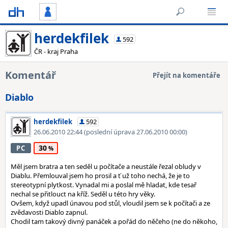
herdekfilek
592
ČR - kraj Praha
Komentář
Přejít na komentáře
Diablo
herdekfilek
592
26.06.2010 22:44
(poslední úprava 27.06.2010 00:00)
30
PC
Měl jsem bratra a ten seděl u počítače a neustále řezal obludy v
Diablu. Přemlouval jsem ho prosil a ť už toho nechá, že je to
stereotypní plytkost. Vynadal mi a poslal mě hladat, kde tesař
nechal se přitlouct na kříž. Seděl u této hry věky.
Ovšem, když upadl únavou pod stůl, vloudil jsem se k počítači a ze
zvědavosti Diablo zapnul.
Chodil tam takový divný panáček a pořád do něčeho (ne do někoho,