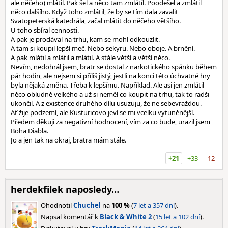
ale něčeho) mlátil. Pak šel a něco tam zmlátíl. Poodešel a zmlátil
něco dalšího. Když toho zmlátil, že by se tím dala zavalit
Svatopeterská katedrála, začal mlátit do něčeho většího.
U toho sbíral cennosti.
A pak je prodával na trhu, kam se mohl odkouzlit.
A tam si koupil lepší meč. Nebo sekyru. Nebo oboje. A brnění.
A pak mlátil a mlátil a mlátil. A stále větší a větší něco.
Nevím, nedohrál jsem, bratr se dostal z narkotického spánku během
pár hodin, ale nejsem si příliš jistý, jestli na konci této úchvatné hry
byla nějaká změna. Třeba k lepšímu. Například. Ale asi jen zmlátil
něco obludně velkého a už si neměl co koupit na trhu, tak to radši
ukončil. A z existence druhého dílu usuzuju, že ne sebevraždou.
Ať žije podzemí, ale Kusturicovo jeví se mi vcelku vytuněnější.
Předem děkuji za negativní hodnocení, vím za co bude, urazil jsem
Boha Diabla.
Jo a jen tak na okraj, bratra mám stále.
+21
+33
−12
herdekfilek naposledy…
Ohodnotil
Chuchel
na
100 %
(
7 let a 357 dní
).
Napsal komentář k
Black & White 2
(
15 let a 102 dní
).