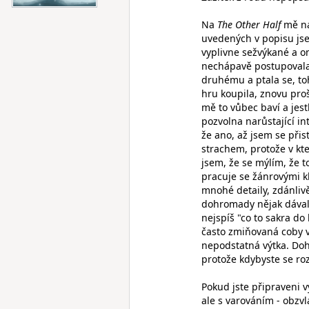
Na
The Other Half
mě na 
uvedených v popisu jsem
vyplivne sežvýkané a o
nechápavě postupovala o
druhému a ptala se, toh
hru koupila, znovu prošl
mě to vůbec baví a jes
pozvolna narůstající i
že ano, až jsem se při
strachem, protože v k
jsem, že se mýlím, že to
pracuje se žánrovými k
mnohé detaily, zdánliv
dohromady nějak dávalo
nejspíš "co to sakra d
často zmiňovaná coby v
nepodstatná výtka. Do
protože kdybyste se roz
Pokud jste připraveni v
ale s varováním - obzv