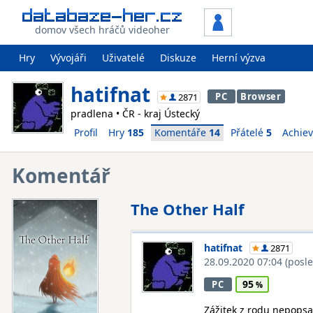
domov všech hráčů videoher
Hry
Vývojáři
Uživatelé
Diskuze
Herní výzva
hatifnat
PC
Browser
2871
pradlena • ČR - kraj Ústecký
Profil
Hry
185
Komentáře
14
Přátelé
5
Achie
Komentář
The Other Half
hatifnat
2871
28.09.2020 07:04
(posl
95
PC
Zážitek z rodu nepopsa