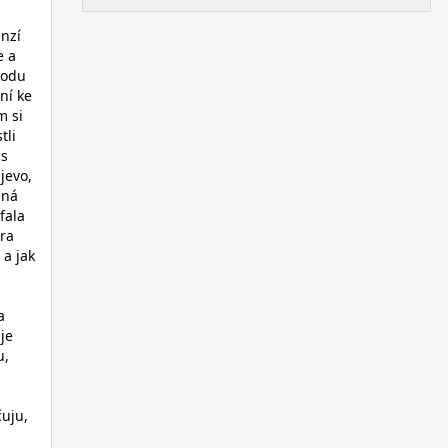
enzí
e a
vodu
ní ke
m si
tli
 s
jevo,
ená
fala
hra
 a jak
a
je
u,
uju,