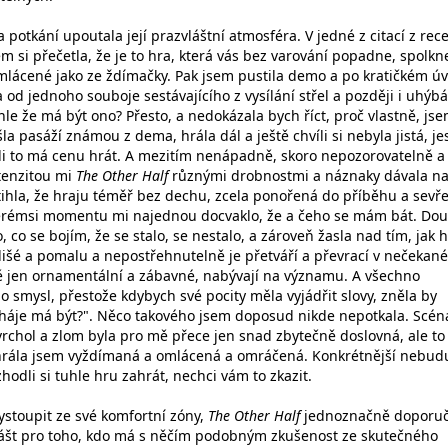
potkání upoutala její prazvláštní atmosféra. V jedné z citací z rec
 si přečetla, že je to hra, která vás bez varování popadne, spolkn
mlácené jako ze ždímačky. Pak jsem pustila demo a po kratičkém ú
d jednoho souboje sestávajícího z vysílání střel a později i uhýbá
le že má být ono? Přesto, a nedokázala bych říct, proč vlastně, jse
a pasáží známou z dema, hrála dál a ještě chvíli si nebyla jistá, jes
tli to má cenu hrát. A mezitím nenápadně, skoro nepozorovatelně a
ntenzitou mi
The Other Half
různými drobnostmi a náznaky dávala na
stihla, že hraju téměř bez dechu, zcela ponořená do příběhu a sevř
terémsi momentu mi najednou docvaklo, že a čeho se mám bát. Dou
, co se bojím, že se stalo, se nestalo, a zároveň žasla nad tím, jak 
lišé a pomalu a nepostřehnutelně je přetváří a převrací v nečekané
ě jen ornamentální a zábavné, nabývají na významu. A všechno
 smysl, přestože kdybych své pocity měla vyjádřit slovy, zněla by
o háje má být?". Něco takového jsem doposud nikde nepotkala. Scén
rchol a zlom byla pro mě přece jen snad zbytečně doslovná, ale to 
hrála jsem vyždímaná a omlácená a omráčená. Konkrétnější nebud
hodli si tuhle hru zahrát, nechci vám to zkazit.
ystoupit ze své komfortní zóny,
The Other Half
jednoznačně doporuč
lášt pro toho, kdo má s něčím podobným zkušenost ze skutečného