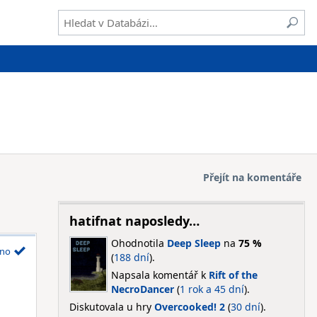
Přejít na komentáře
hatifnat naposledy…
Ohodnotila
Deep Sleep
na
75 %
no
(
188 dní
).
Napsala komentář k
Rift of the
NecroDancer
(
1 rok a 45 dní
).
Diskutovala u hry
Overcooked! 2
(
30 dní
).