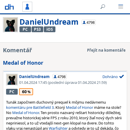
DanielUndream
4798
PC
PS3
iOS
Komentář
Přejít na komentáře
Medal of Honor
DanielUndream
4798
Dohráno
01.04.2024 17:45
(poslední úprava 01.04.2024 21:59)
60
PC
Tunák započnem duchovný prequel k môjmu nedávnemu
komentáru pre Battlefield 3
. Ktorý
Medal of Honor
máme na stole?
No
Medal of Honor
. Ten prosto nazvaný reštart historicky dôležitej,
prevažne historickej série FPS z roku 2010, ktorý žiaľ nový dych sérii
nepriniesol, a to už vtedajší next-gen klopal na dvere. Do tohto
vlaku vraj nenastúpil ani
Warfighter
a odvtedy je to už dekáda, čo