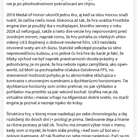
nie je po plnohodnotnom pokračovaní ani chýru.
2010 Medal of Honor ukončil jednu éru, aj keď sa silou mocou snaží
tváriť, že začína niečo nové. Dokonca až tak, že hra uvádza Frostbite
engine (ten je použitý iba v multiplayeri, ktorého servery v roku
2024 už nefungujú, takže si tieto dve verzie hry neporovnám) pred
úvodným introm, napriek tomu, že hru poháňa zo všetkých uhlov
videný UE3 doplnený o dobové moderné fičrs. UE3 nezvláda
otvorené svety ani ich ilúziu. Statické veľkolepé pozadia sú silno
nepresvedčivou kulisou, a to jediné čo hrá hre do karát je fakt, že
blízky východ vie byť napriek priestrannosti docela prázdny a
jednotvárny. Je mi jasné, že hra nebola nijako zamýšľaná, ako open-
world, od MoH sa pochopiteľne očakáva čistokrvná FPS, no
stiesnenosť možností pohybu je tu abnormálne skľučujúca v
kontraste s otvorenými scenériami a dychberúcmi horizontami. Tie
dychberúce horizonty som zrnko prehnal, no pár výhľadov a
pohľadov ma pristihlo sa pár sekúnd kochať. Grafika nie je zlá,
virtuálne slnko i mesiac vrhajú na Afganistan dobré svetlo, no starší
engine je poznať a nezreje nijako do krásy.
Štruktúra hry, v ktorej misie nasledujú po sebe chronologicky a dej
rozložený do dvoch dní (+ prológ) je prima. Sledovanie deja a hranie
za rôzne postavy je tiež ok. Trochu ma zmiatol výber misii v menu,
kedy som si myslel, že hrám stále prológ, i keď som už bol asi v
polovici kampane. Až tak fluidne po sebe misie nasledujú. Pači sa mi