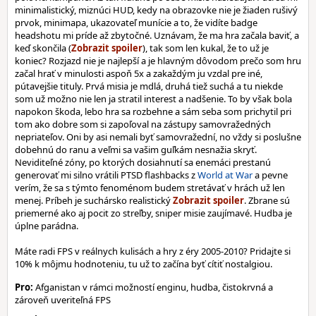
minimalistický, miznúci HUD, kedy na obrazovke nie je žiaden rušivý
prvok, minimapa, ukazovateľ munície a to, že vidíte badge
headshotu mi príde až zbytočné. Uznávam, že ma hra začala baviť, a
keď skončila (
), tak som len kukal, že to už je
koniec? Rozjazd nie je najlepší a je hlavným dôvodom prečo som hru
začal hrať v minulosti aspoň 5x a zakaždým ju vzdal pre iné,
pútavejšie tituly. Prvá misia je mdlá, druhá tiež suchá a tu niekde
som už možno nie len ja stratil interest a nadšenie. To by však bola
napokon škoda, lebo hra sa rozbehne a sám seba som prichytil pri
tom ako dobre som si zapoľoval na zástupy samovražedných
nepriateľov. Oni by asi nemali byť samovražední, no vždy si poslušne
dobehnú do ranu a veľmi sa vašim guľkám nesnažia skryť.
Neviditeľné zóny, po ktorých dosiahnutí sa enemáci prestanú
generovať mi silno vrátili PTSD flashbacks z
World at War
a pevne
verím, že sa s týmto fenoménom budem stretávať v hrách už len
menej. Príbeh je suchársko realistický
. Zbrane sú
priemerné ako aj pocit zo streľby, sniper misie zaujímavé. Hudba je
úplne parádna.
Máte radi FPS v reálnych kulisách a hry z éry 2005-2010? Pridajte si
10% k môjmu hodnoteniu, tu už to začína byť cítiť nostalgiou.
Pro:
Afganistan v rámci možností enginu, hudba, čistokrvná a
zároveň uveriteľná FPS